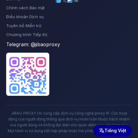
𝕏
Chính sách Bảo mật
Điều khoản Dịch vụ
Tuyên bố Miễn trừ
Chương trình Tiếp thị
Telegram:
@jibaoproxy
JIBAO PROXY chỉ cung cấp dịch vụ công nghệ proxy IP. Các hoạt
động của người dùng thông qua dịch vụ hoàn toàn thuộc trách nhiệm
của người dùng và không đại diện cho quan điểm của nền tảng này.
Tiếng Việt
Mọi hành vi sử dụng bất hợp pháp hoặc trái phép đều bị nghiêm cấm.