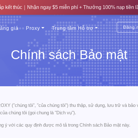
thúc｜Nhận ngay 500MB lưu lượng miễn phí + Thưởng 20% nạp 
ắp kết thúc｜Nhận ngay $5 miễn phí + Thưởng 100% nạp tiền l
Đăng 
ảng giá
Proxy
Trung tâm Hỗ trợ
Chính sách Bảo mật
Y ("chúng tôi", "của chúng tôi") thu thập, sử dụng, lưu trữ và bảo v
ủa chúng tôi (gọi chung là "Dịch vụ").
ng ý với các quy định được mô tả trong Chính sách Bảo mật này.