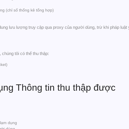
ợng (chỉ số thống kê tổng hợp)
i dung lưu lượng truy cập qua proxy của người dùng, trừ khi pháp luậ
 chúng tôi có thể thu thập:
cket)
ụng Thông tin thu thập được
 lạm dụng
gười dùng