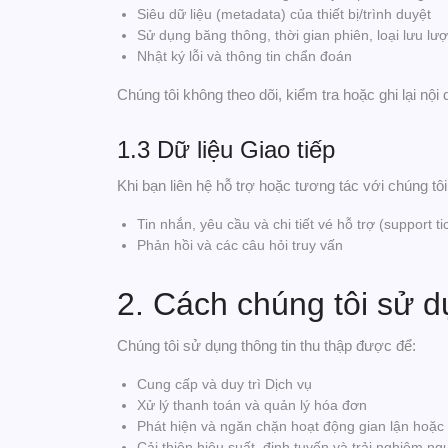
Siêu dữ liệu (metadata) của thiết bị/trình duyệt
Sử dụng băng thông, thời gian phiên, loại lưu lư
Nhật ký lỗi và thông tin chẩn đoán
Chúng tôi không theo dõi, kiểm tra hoặc ghi lại nộ
1.3 Dữ liệu Giao tiếp
Khi bạn liên hệ hỗ trợ hoặc tương tác với chúng tôi,
Tin nhắn, yêu cầu và chi tiết vé hỗ trợ (support ti
Phản hồi và các câu hỏi truy vấn
2. Cách chúng tôi sử d
Chúng tôi sử dụng thông tin thu thập được để:
Cung cấp và duy trì Dịch vụ
Xử lý thanh toán và quản lý hóa đơn
Phát hiện và ngăn chặn hoạt động gian lận hoặc
Cải thiện hiệu suất, định tuyến và trải nghiệm n