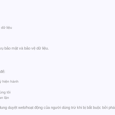
 dữ liệu
vụ bảo mật và bảo vệ dữ liệu.
 để:
lý hiện hành
úng tôi
an lận
ung duyệt web/hoạt động của người dùng trừ khi bị bắt buộc bởi pháp