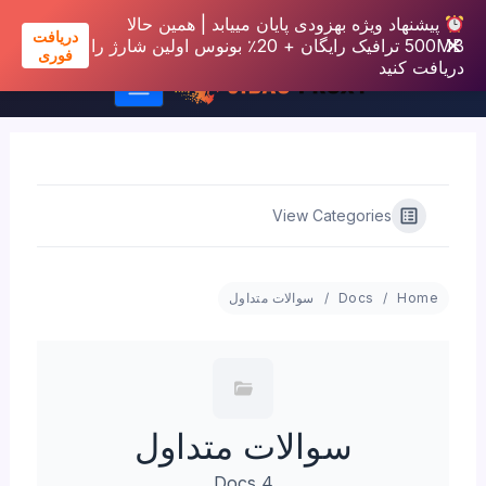
پیشنهاد ویژه بهزودی پایان مییابد | همین حالا
دریافت
500MB ترافیک رایگان + 20٪ بونوس اولین شارژ را
فوری
دریافت کنید
رش
ه
حتوا
View Categories
Home
Docs
سوالات متداول
سوالات متداول
4 Docs