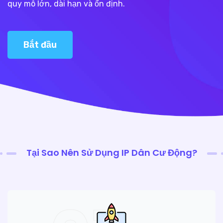
quy mô lớn, dài hạn và ổn định.
Bắt đầu
Tại Sao Nên Sử Dụng IP Dân Cư Động?