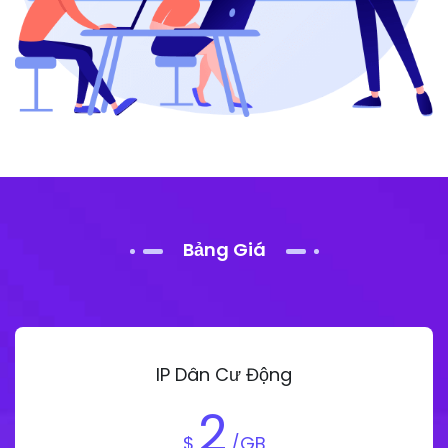
Bảng Giá
IP Dân Cư Động
2
$
/GB