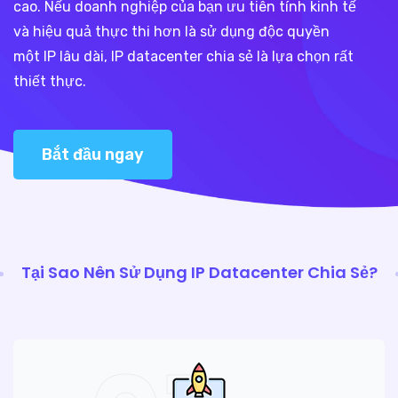
cao. Nếu doanh nghiệp của bạn ưu tiên tính kinh tế
và hiệu quả thực thi hơn là sử dụng độc quyền
một IP lâu dài, IP datacenter chia sẻ là lựa chọn rất
thiết thực.
Bắt đầu ngay
Tại Sao Nên Sử Dụng IP Datacenter Chia Sẻ?