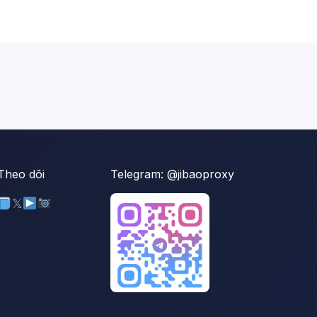
Theo dõi
Telegram:
@jibaoproxy
𝕏