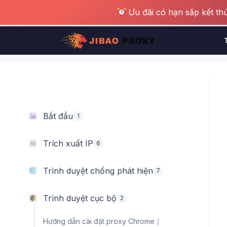
Ưu đãi có hạn sắp kết t
Nhảy
tới
nội
dung
Bắt đầu
1
Trích xuất IP
6
Trình duyệt chống phát hiện
7
Trình duyệt cục bộ
2
Hướng dẫn cài đặt proxy Chrome｜