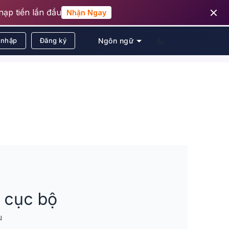
ạp tiền lần đầu
Nhận Ngay
 nhập
Đăng ký
Ngôn ngữ
t cục bộ
u