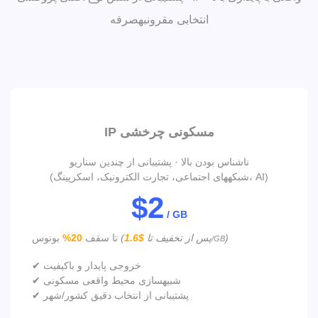
انتخابی مقرونبهصرفه
IP مسکونی چرخشی
ناشناس بودن بالا · پشتیبانی از چندین سناریو
(شبکههای اجتماعی، تجارت الکترونیک، اسکرپینگ، AI)
$2
/ GB
)
(پس از تخفیف تا
$1.6
بونوس
تا سقف
20%
/GB
✔ خروجی پایدار و باکیفیت
✔ شبیهسازی محیط واقعی مسکونی
✔ پشتیبانی از انتخاب دقیق کشور/شهر