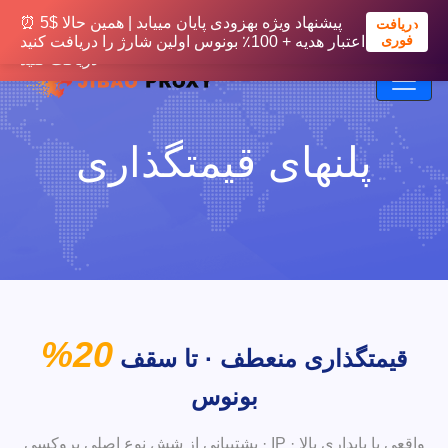
⏰ پیشنهاد ویژه بهزودی پایان مییابد | همین حالا
⏰ پیشنهاد ویژه بهزودی پایان مییابد | همین حالا $5
دریافت
دریافت
فوری
500MB ترافیک رایگان + 20٪ بونوس اولین شارژ را
اعتبار هدیه + 100٪ بونوس اولین شارژ را دریافت کنید
فوری
دریافت کنید
پلنهای قیمتگذاری
20%
قیمتگذاری منعطف · تا سقف
بونوس
پشتیبانی از شش نوع اصلی پروکسی · IP واقعی با پایداری بالا ·