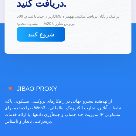
دریافت کنید.
کاربران جدید با ثبتنام، 500MB ترافیک رایگان دریافت میکنند، بههمراه
بونوس شارژ تا 20% — پیشنهاد محدود.
شروع کنید
JIBAO PROXY
ارائهدهنده پیشرو جهانی در راهکارهای پروکسی مسکونی پاک،
طراحیشده برای Web3، تبلیغات آنلاین، تجارت الکترونیک بینالمللی،
مدیریت چند حساب و جمعآوری دادهها، با ارائه خدمات IP مسکونی
پرسرعت، پایدار و ناشناس.