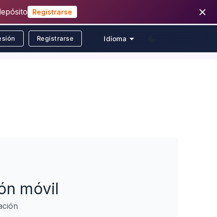
depósito
Registrarse
esión
Registrarse
Idioma
ón móvil
ación