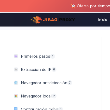
Oferta por tiempo
Inicio
Ir
al
contenido
Primeros pasos
1
Extracción de IP
6
Navegador antidetección
7
Navegador local
2
Configuración móvil
3