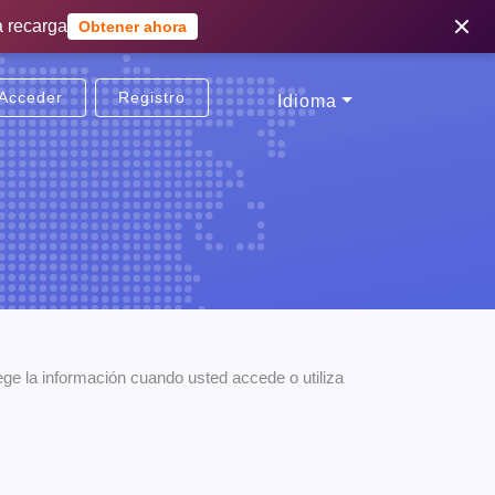
a recarga
sito
Regístrate ahora
Obtener ahora
Acceder
Registro
Idioma
ege la información cuando usted accede o utiliza