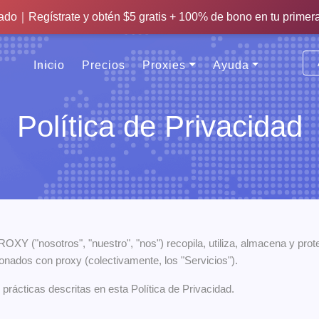
tado｜Regístrate y obtén $5 gratis + 100% de bono en tu primer
imitado｜500MB de tráfico gratis + 20% de bono de primer depó
Inicio
Precios
Proxies
Ayuda
Política de Privacidad
XY ("nosotros", "nuestro", "nos") recopila, utiliza, almacena y prot
ionados con proxy (colectivamente, los "Servicios").
s prácticas descritas en esta Política de Privacidad.