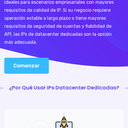
ideales para escenarios empresariales con mayores
requisitos de calidad de IP. Si su negocio requiere
operación estable a largo plazo o tiene mayores
requisitos de seguridad de cuentas y fiabilidad de
API, las IPs de datacenter dedicadas son la opción
más adecuada.
Comenzar
¿Por Qué Usar IPs Datacenter Dedicadas?