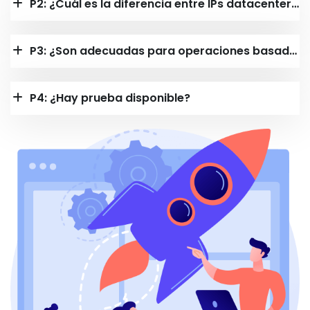
P2: ¿Cuál es la diferencia entre IPs datacenter dedicadas e IPs residenciales estáticas?
P3: ¿Son adecuadas para operaciones basadas en cuentas?
P4: ¿Hay prueba disponible?