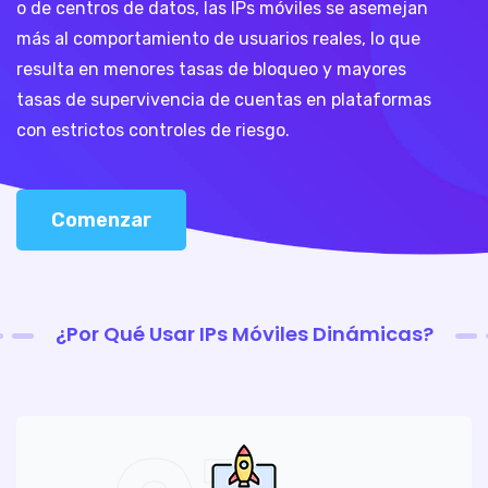
o de centros de datos, las IPs móviles se asemejan
más al comportamiento de usuarios reales, lo que
resulta en menores tasas de bloqueo y mayores
tasas de supervivencia de cuentas en plataformas
con estrictos controles de riesgo.
Comenzar
¿Por Qué Usar IPs Móviles Dinámicas?