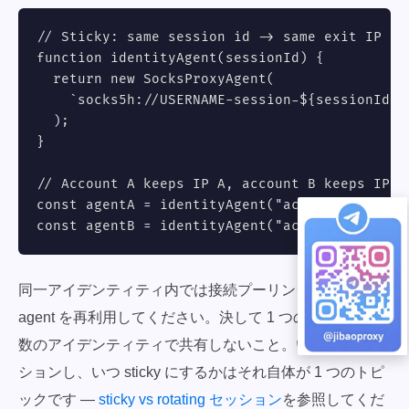
// Sticky: same session id -> same exit IP acr
function identityAgent(sessionId) {

  return new SocksProxyAgent(

    `socks5h://USERNAME-session-${sessionId}:
  );

}

// Account A keeps IP A, account B keeps IP B
const agentA = identityAgent("acct_a");

const agentB = identityAgent("acct_b");
同一アイデンティティ内では接続プーリングのために
agent を再利用してください。決して 1 つの agent を複
数のアイデンティティで共有しないこと。いつローテー
ションし、いつ sticky にするかはそれ自体が 1 つのトピ
ックです —
sticky vs rotating セッション
を参照してくだ