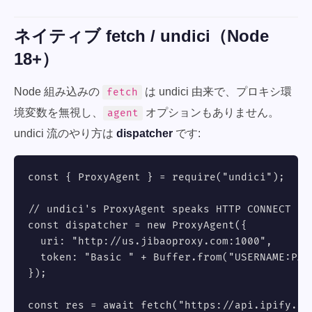
ネイティブ fetch / undici（Node
18+）
Node 組み込みの
は undici 由来で、プロキシ環
fetch
境変数を無視し、
オプションもありません。
agent
undici 流のやり方は
dispatcher
です:
const { ProxyAgent } = require("undici");

// undici's ProxyAgent speaks HTTP CONNECT (u
const dispatcher = new ProxyAgent({

  uri: "http://us.jibaoproxy.com:1000",

  token: "Basic " + Buffer.from("USERNAME:PAS
});

const res = await fetch("https://api.ipify.or