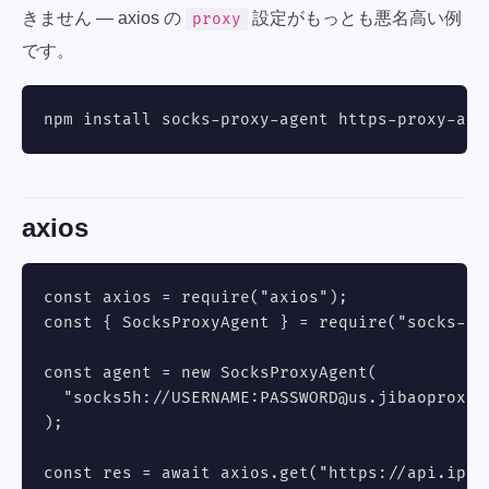
きません — axios の
設定がもっとも悪名高い例
proxy
です。
npm install socks-proxy-agent https-proxy-age
axios
const axios = require("axios");

const { SocksProxyAgent } = require("socks-pro
const agent = new SocksProxyAgent(

  "socks5h://USERNAME:
PASSWORD@us.jibaoproxy.
);

const res = await axios.get("https://api.ipify