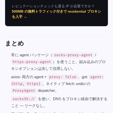
レピュテーションチェックも通る IP が必要ですか？
500MB の無料トラフィック付きで residential プロキシ
を入手 →
まとめ
常に agent パッケージ（
/
socks-proxy-agent
）を使うこと。組み込みのプロ
https-proxy-agent
キシオプションは決して信用しない。
axios: 両方の agent +
。got:
proxy: false
agent:
。ネイティブ fetch: undici の
{http, https}
dispatcher。
ProxyAgent
を使い、DNS をプロキシ経由で解決する
socks5h://
こと — リークなし。