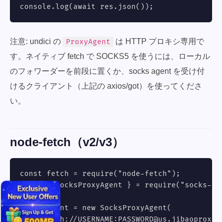
console.log(await res.json());
注意: undici の
は HTTP プロキシ専用で
ProxyAgent
す。ネイティブ fetch で SOCKS5 を使うには、ローカル
のフォワーダーを前段に置くか、socks agent を受け付
けるクライアント（上記の axios/got）を使ってくださ
い。
node-fetch（v2/v3）
const fetch = require("node-fetch");

const { SocksProxyAgent } = require("socks-pro
const agent = new SocksProxyAgent(

  "socks5h://USERNAME:
PASSWORD@us.jibaoproxy.