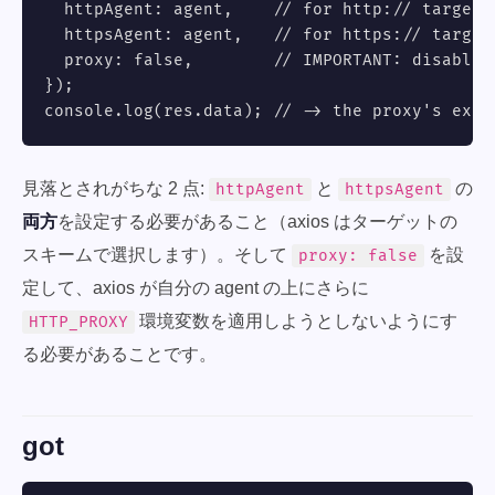
  httpAgent: agent,    // for http:// targets

  httpsAgent: agent,   // for https:// targets
  proxy: false,        // IMPORTANT: disable 
});

console.log(res.data); // -> the proxy's exit
見落とされがちな 2 点:
と
の
httpAgent
httpsAgent
両方
を設定する必要があること（axios はターゲットの
スキームで選択します）。そして
を設
proxy: false
定して、axios が自分の agent の上にさらに
環境変数を適用しようとしないようにす
HTTP_PROXY
る必要があることです。
got