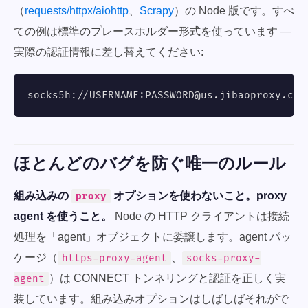
（
requests/httpx/aiohttp
、
Scrapy
）の Node 版です。すべ
ての例は標準のプレースホルダー形式を使っています —
実際の認証情報に差し替えてください:
socks5h://USERNAME:
PASSWORD@us.jibaoproxy.com
ほとんどのバグを防ぐ唯一のルール
組み込みの
オプションを使わないこと。proxy
proxy
agent を使うこと。
Node の HTTP クライアントは接続
処理を「agent」オブジェクトに委譲します。agent パッ
ケージ（
、
https-proxy-agent
socks-proxy-
）は CONNECT トンネリングと認証を正しく実
agent
装しています。組み込みオプションはしばしばそれがで