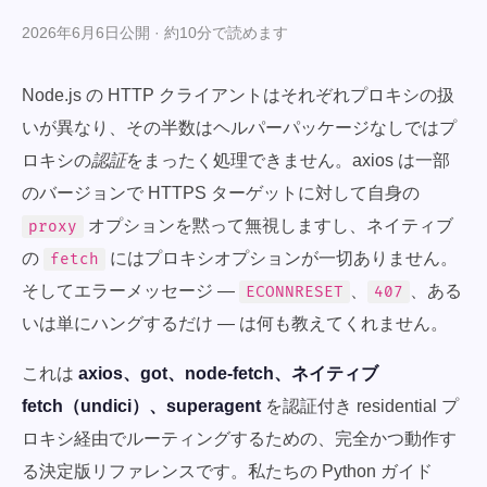
2026年6月6日公開 · 約10分で読めます
Node.js の HTTP クライアントはそれぞれプロキシの扱
いが異なり、その半数はヘルパーパッケージなしではプ
ロキシの
認証
をまったく処理できません。axios は一部
のバージョンで HTTPS ターゲットに対して自身の
オプションを黙って無視しますし、ネイティブ
proxy
の
にはプロキシオプションが一切ありません。
fetch
そしてエラーメッセージ —
、
、ある
ECONNRESET
407
いは単にハングするだけ — は何も教えてくれません。
これは
axios、got、node-fetch、ネイティブ
fetch（undici）、superagent
を認証付き residential プ
ロキシ経由でルーティングするための、完全かつ動作す
る決定版リファレンスです。私たちの Python ガイド