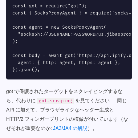
const got = require("got");

const { SocksProxyAgent } = require("socks-pro
const agent = new SocksProxyAgent(

  "socks5h://USERNAME:
PASSWORD@us.jibaoproxy.
);

const body = await got("https://api.ipify.org?
  agent: { http: agent, https: agent },

}).json();
got で保護されたターゲットをスクレイピングするな
ら、代わりに
を見てください — 同じ
got-scraping
API に加えて、ブラウザライクなヘッダー生成と
HTTP/2 フィンガープリントの模倣が付いています（な
ぜそれが重要なのか:
JA3/JA4 の解説
）。