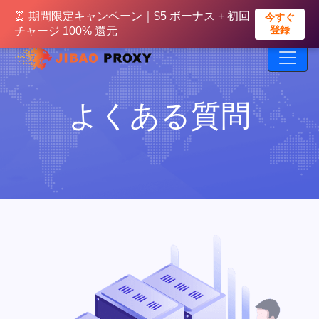
⏰ まもなく終了｜500MBの無料トラフィック
⏰ 期間限定キャンペーン｜$5 ボーナス + 初回
今すぐ受
今すぐ
け取る
登録
+ 初回入金20%ボーナス実施中
チャージ 100% 還元
よくある質問