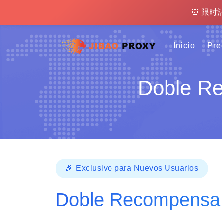
⏰ 限时
Inicio
Pre
Doble R
🎉 Exclusivo para Nuevos Usuarios
Doble Recompensa 