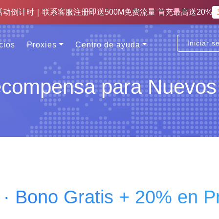
活动倒计时｜联系客服注册即送500M免费流量 首充最高送20%
Iniciar s
cios
Proxies
Centro de ayuda
ecompensa para Nuevos 
· Bono Gratis + 20% en P