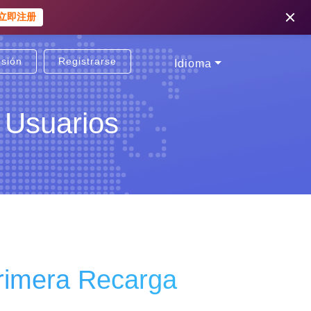
立即注册
esión
Registrarse
Idioma
Usuarios
rimera Recarga