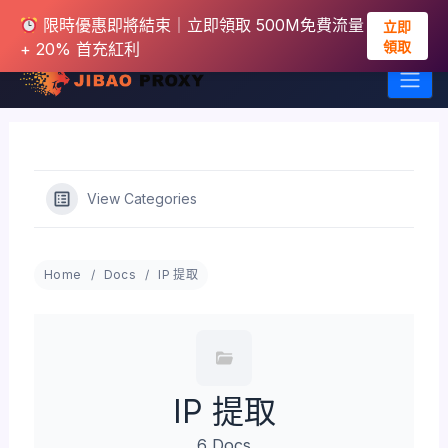
限時優惠即將結束｜立即領取 500M免費流量
立即
領取
+ 20% 首充紅利
跳
至
主
View Categories
要
內
容
Home
Docs
IP 提取
IP 提取
6 Docs