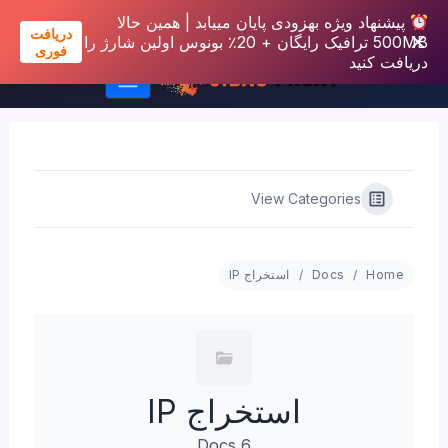
پیشنهاد ویژه بهزودی پایان مییابد | همین حالا
دریافت
500MB ترافیک رایگان + 20٪ بونوس اولین شارژ را
فوری
دریافت کنید
رش
ه
حتوا
View Categories
Home
Docs
استخراج IP
استخراج IP
6 Docs