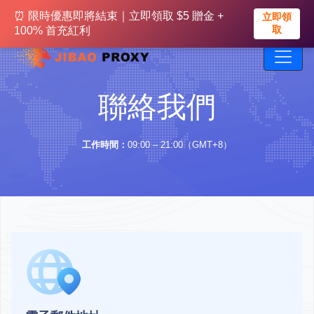
⏰ 限時優惠即將結束｜立即領取 500M免費流量
⏰ 限時優惠即將結束｜立即領取 $5 贈金 +
立即領
立即領
取
取
+ 20% 首充紅利
100% 首充紅利
聯絡我們
工作時間：
09:00 – 21:00（GMT+8）