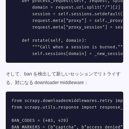
    def process_request(self, request, spider)
        domain = request.url.split("/")[2]

        session = self.sessions.setdefault(dom
        request.meta["proxy"] = self._proxy_ur
        request.meta["proxy_session"] = sessio
    def rotate(self, domain):

        """Call when a session is burned."""

        self.sessions[domain] = _new_session(
そして、ban を検出して新しいセッションでリトライす
る、対になる downloader middleware：
from scrapy.downloadermiddlewares.retry import
from scrapy.utils.response import response_sta
BAN_CODES = {403, 429}

BAN_MARKERS = (b"captcha", b"access denied", b