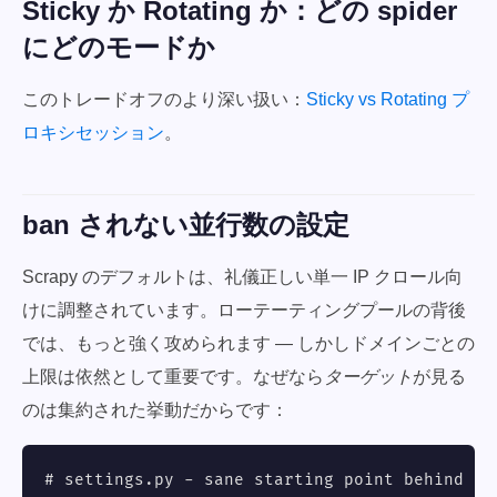
Sticky か Rotating か：どの spider
にどのモードか
このトレードオフのより深い扱い：
Sticky vs Rotating プ
ロキシセッション
。
ban されない並行数の設定
Scrapy のデフォルトは、礼儀正しい単一 IP クロール向
けに調整されています。ローテーティングプールの背後
では、もっと強く攻められます — しかしドメインごとの
上限は依然として重要です。なぜなら
ターゲット
が見る
のは集約された挙動だからです：
# settings.py - sane starting point behind a r