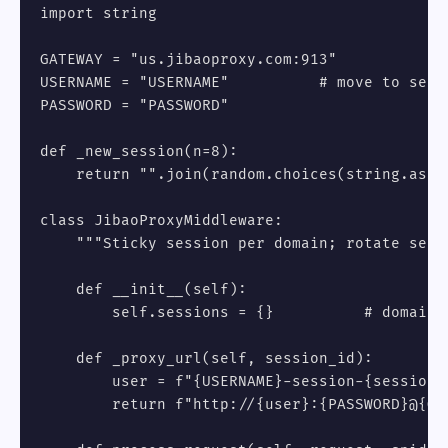
import string

GATEWAY = "us.jibaoproxy.com:913"

USERNAME = "USERNAME"          # move to sett
PASSWORD = "PASSWORD"

def _new_session(n=8):

    return "".join(random.choices(string.asci
class JibaoProxyMiddleware:

    """Sticky session per domain; rotate sessi
    def __init__(self):

        self.sessions = {}          # domain -
    def _proxy_url(self, session_id):

        user = f"{USERNAME}-session-{session_i
        return f"http://{user}:{PASSWORD}@{GAT