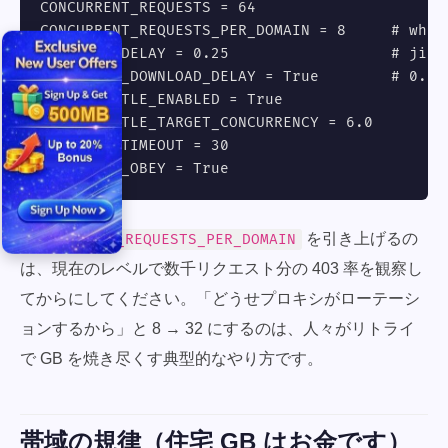
CONCURRENT_REQUESTS = 64

CONCURRENT_REQUESTS_PER_DOMAIN = 8     # what 
DOWNLOAD_DELAY = 0.25                  # jitte
RANDOMIZE_DOWNLOAD_DELAY = True        # 0.5x-
AUTOTHROTTLE_ENABLED = True

AUTOTHROTTLE_TARGET_CONCURRENCY = 6.0

DOWNLOAD_TIMEOUT = 30

ROBOTSTXT_OBEY = True
を引き上げるの
CONCURRENT_REQUESTS_PER_DOMAIN
は、現在のレベルで数千リクエスト分の 403 率を観察し
てからにしてください。「どうせプロキシがローテーシ
ョンするから」と 8 → 32 にするのは、人々がリトライ
で GB を焼き尽くす典型的なやり方です。
帯域の規律（住宅 GB はお金です）