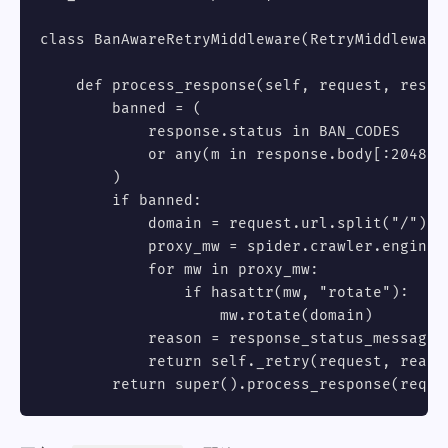
class BanAwareRetryMiddleware(RetryMiddleware)
    def process_response(self, request, respon
        banned = (

            response.status in BAN_CODES

            or any(m in response.body[:2048].
        )

        if banned:

            domain = request.url.split("/")[2]
            proxy_mw = spider.crawler.engine.
            for mw in proxy_mw:

                if hasattr(mw, "rotate"):

                    mw.rotate(domain)        #
            reason = response_status_message(r
            return self._retry(request, reason
        return super().process_response(reque