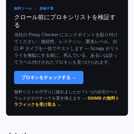
無料ツール · 登録不要
クロール前にプロキシリストを検証す
る
当社の Proxy Checker にエンドポイントを貼り付け
てください：接続性、レイテンシ、匿名レベル、出
口 IP タイプを一括でテストします — Scrapy がリト
ライを無駄にする前に、死んでいる、あるいは誤っ
てラベル付けされたプロキシを見つけられます。
プロキシをチェックする →
無料リストの子守りに疲れましたか？1 つの住宅ゲート
ウェイがそのすべてを置き換えます —
500MB の無料ト
ラフィックを受け取る →