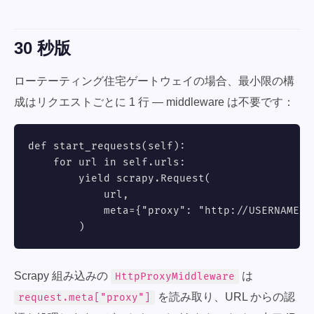
30 秒版
ローテーティング住宅ゲートウェイの場合、最小限の構
成はリクエストごとに 1 行 — middleware は不要です：
def start_requests(self):

    for url in self.urls:

        yield scrapy.Request(

            url,

            meta={"proxy": "http://USERNAME:
P
        )
Scrapy 組み込みの
は
HttpProxyMiddleware
を読み取り、URL からの認
request.meta["proxy"]