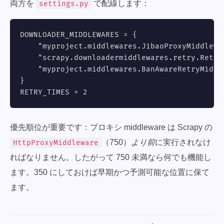
両方を
で配線します：
settings.py
DOWNLOADER_MIDDLEWARES = {

    "myproject.middlewares.JibaoProxyMiddlewar
    "scrapy.downloadermiddlewares.retry.Retry
    "myproject.middlewares.BanAwareRetryMiddle
}

RETRY_TIMES = 2
優先順位が重要です：プロキシ middleware は Scrapy の
（750）
より前
に実行されなけ
HttpProxyMiddleware
ればなりません。したがって 750 未満なら何でも機能し
ます。350 にしておけば早期かつ予測可能な位置に保て
ます。