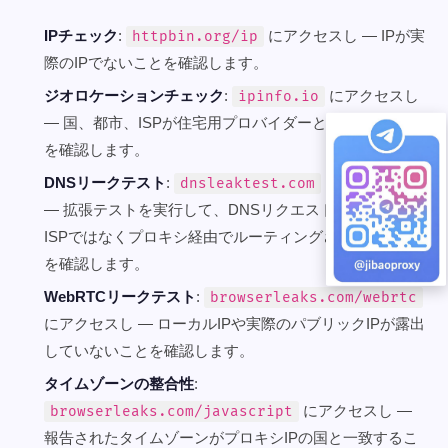
IPチェック
:
にアクセスし — IPが実
httpbin.org/ip
際のIPでないことを確認します。
ジオロケーションチェック
:
にアクセスし
ipinfo.io
— 国、都市、ISPが住宅用プロバイダーと一致すること
を確認します。
DNSリークテスト
:
にアクセスし
dnsleaktest.com
— 拡張テストを実行して、DNSリクエストがローカル
ISPではなくプロキシ経由でルーティングされていること
を確認します。
WebRTCリークテスト
:
browserleaks.com/webrtc
にアクセスし — ローカルIPや実際のパブリックIPが露出
していないことを確認します。
タイムゾーンの整合性
:
にアクセスし —
browserleaks.com/javascript
報告されたタイムゾーンがプロキシIPの国と一致するこ