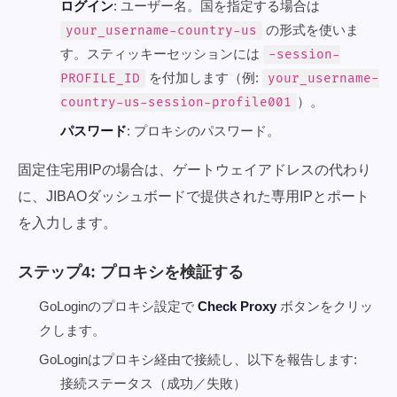
ログイン
: ユーザー名。国を指定する場合は
の形式を使いま
your_username-country-us
す。スティッキーセッションには
-session-
を付加します（例:
PROFILE_ID
your_username-
）。
country-us-session-profile001
パスワード
: プロキシのパスワード。
固定住宅用IPの場合は、ゲートウェイアドレスの代わり
に、JIBAOダッシュボードで提供された専用IPとポート
を入力します。
ステップ4: プロキシを検証する
GoLoginのプロキシ設定で
Check Proxy
ボタンをクリッ
クします。
GoLoginはプロキシ経由で接続し、以下を報告します:
接続ステータス（成功／失敗）