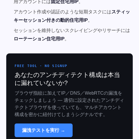
用アカウントには
固定住宅用IP
。
アカウント作成や認証のような短期タスクには
スティッ
キーセッション付きの動的住宅用IP
。
セッションを維持しないスクレイピングやリサーチには
ローテーション住宅用IP
。
FREE TOOL · NO SIGNUP
あなたのアンチディテクト構成は本当
に漏れていないか?
ブラウザ指紋に加えてIP／DNS／WebRTCの漏洩を
チェックしましょう — 適切に設定されたアンチディ
テクトブラウザを使っていても、マルチアカウント
構成を密かに紐付けてしまうシグナルです。
漏洩テストを実行 →