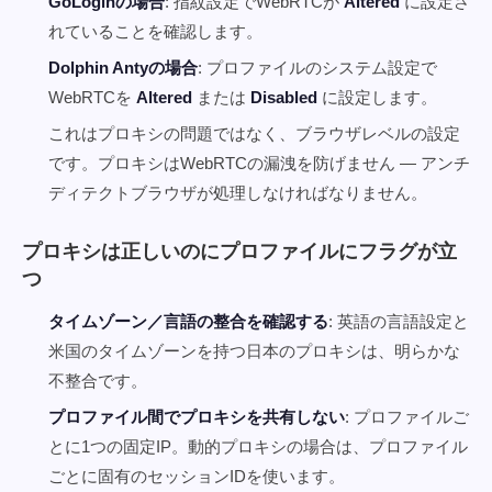
GoLoginの場合
: 指紋設定でWebRTCが
Altered
に設定さ
れていることを確認します。
Dolphin Antyの場合
: プロファイルのシステム設定で
WebRTCを
Altered
または
Disabled
に設定します。
これはプロキシの問題ではなく、ブラウザレベルの設定
です。プロキシはWebRTCの漏洩を防げません — アンチ
ディテクトブラウザが処理しなければなりません。
プロキシは正しいのにプロファイルにフラグが立
つ
タイムゾーン／言語の整合を確認する
: 英語の言語設定と
米国のタイムゾーンを持つ日本のプロキシは、明らかな
不整合です。
プロファイル間でプロキシを共有しない
: プロファイルご
とに1つの固定IP。動的プロキシの場合は、プロファイル
ごとに固有のセッションIDを使います。