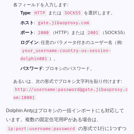
各フィールドを入力します:
Type
:
または
を選択します。
HTTP
SOCKS5
ホスト
:
gate.jibaoproxy.com
ポート
:
（HTTP）または
（SOCKS5）
2000
2001
ログイン
: 任意のパラメータ付きのユーザー名（例:
your_username-country-us-session-
）。
dolphin001
パスワード
: プロキシのパスワード。
あるいは、次の形式でプロキシ文字列を貼り付けます:
http://username:password@gate.jibaoproxy.c
om:10001
Dolphin Antyはプロキシの一括インポートにも対応して
います。複数の固定住宅用IPがある場合は、
の形式で1行に1つずつ
ip:port:username:password