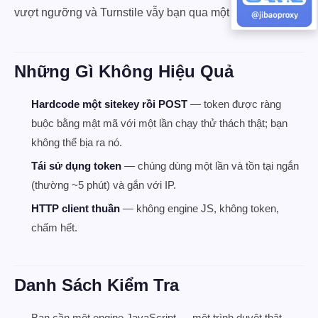
vượt ngưỡng và Turnstile vẫy bạn qua một cách lặng lẽ.
Những Gì Không Hiệu Quả
Hardcode một sitekey rồi POST
— token được ràng
buộc bằng mật mã với một lần chạy thử thách thật; bạn
không thể bịa ra nó.
Tái sử dụng token
— chúng dùng một lần và tồn tại ngắn
(thường ~5 phút) và gắn với IP.
HTTP client thuần
— không engine JS, không token,
chấm hết.
Danh Sách Kiểm Tra
Bạn cần một engine JavaScript — một trình duyệt thật