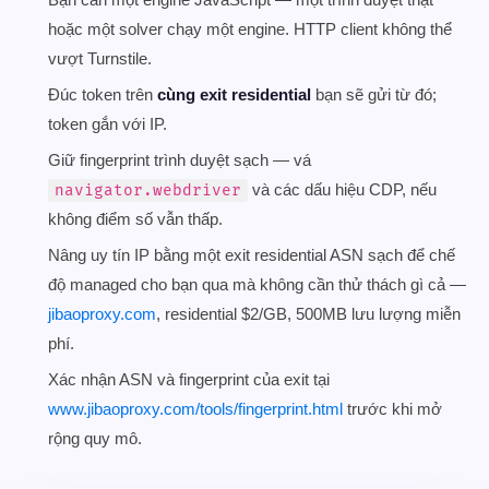
hoặc một solver chạy một engine. HTTP client không thể
vượt Turnstile.
Đúc token trên
cùng exit residential
bạn sẽ gửi từ đó;
token gắn với IP.
Giữ fingerprint trình duyệt sạch — vá
và các dấu hiệu CDP, nếu
navigator.webdriver
không điểm số vẫn thấp.
Nâng uy tín IP bằng một exit residential ASN sạch để chế
độ managed cho bạn qua mà không cần thử thách gì cả —
jibaoproxy.com
, residential $2/GB, 500MB lưu lượng miễn
phí.
Xác nhận ASN và fingerprint của exit tại
www.jibaoproxy.com/tools/fingerprint.html
trước khi mở
rộng quy mô.