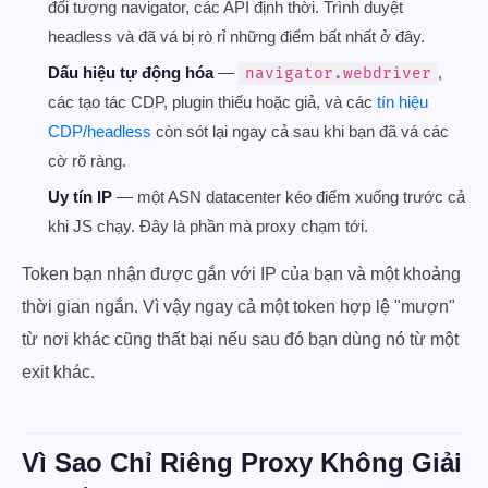
đối tượng navigator, các API định thời. Trình duyệt
headless và đã vá bị rò rỉ những điểm bất nhất ở đây.
Dấu hiệu tự động hóa
—
,
navigator.webdriver
các tạo tác CDP, plugin thiếu hoặc giả, và các
tín hiệu
CDP/headless
còn sót lại ngay cả sau khi bạn đã vá các
cờ rõ ràng.
Uy tín IP
— một ASN datacenter kéo điểm xuống trước cả
khi JS chạy. Đây là phần mà proxy chạm tới.
Token bạn nhận được gắn với IP của bạn và một khoảng
thời gian ngắn. Vì vậy ngay cả một token hợp lệ "mượn"
từ nơi khác cũng thất bại nếu sau đó bạn dùng nó từ một
exit khác.
Vì Sao Chỉ Riêng Proxy Không Giải