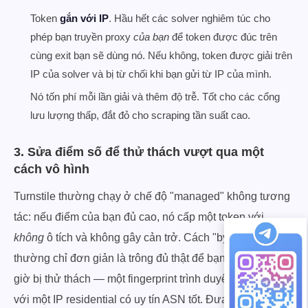
Token
gắn với IP
. Hầu hết các solver nghiêm túc cho
phép bạn truyền proxy
của bạn
để token được đúc trên
cùng exit bạn sẽ dùng nó. Nếu không, token được giải trên
IP của solver và bị từ chối khi bạn gửi từ IP của mình.
Nó tốn phí mỗi lần giải và thêm độ trễ. Tốt cho các cổng
lưu lượng thấp, đắt đỏ cho scraping tần suất cao.
3. Sửa điểm số để thử thách vượt qua một
cách vô hình
Turnstile thường chạy ở chế độ "managed" không tương
tác: nếu điểm của bạn đủ cao, nó cấp một token với
không
ô tích và không gây cản trở. Cách "bypass" rẻ nhất
thường chỉ đơn giản là trông đủ thật để bạn không bao
giờ bị thử thách — một fingerprint trình duyệt sạch cộng
với một IP residential có uy tín ASN tốt. Đưa điểm số