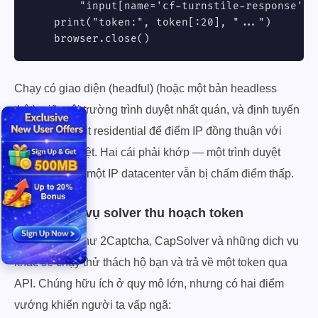
        "input[name='cf-turnstile-response']",
    print("token:", token[:20], "...")

    browser.close()
Chạy có giao diện (headful) (hoặc một bản headless
thật), giữ môi trường trình duyệt nhất quán, và định tuyến
nó qua một exit residential để điểm IP đồng thuận với
điểm trình duyệt. Hai cái phải khớp — một trình duyệt
hoàn hảo trên một IP datacenter vẫn bị chấm điểm thấp.
2. Các dịch vụ solver thu hoạch token
Các dịch vụ như 2Captcha, CapSolver và những dịch vụ
khác sẽ chạy thử thách hộ bạn và trả về một token qua
API. Chúng hữu ích ở quy mô lớn, nhưng có hai điểm
vướng khiến người ta vấp ngã: