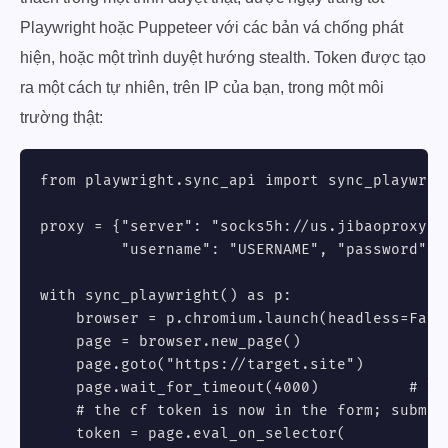
Playwright hoặc Puppeteer với các bản vá chống phát
hiện, hoặc một trình duyệt hướng stealth. Token được tạo
ra một cách tự nhiên, trên IP của bạn, trong một môi
trường thật:
from playwright.sync_api import sync_playwrigh
proxy = {"server": "socks5h://us.jibaoproxy.co
         "username": "USERNAME", "password": "
with sync_playwright() as p:

    browser = p.chromium.launch(headless=False
    page = browser.new_page()

    page.goto("https://target.site")

    page.wait_for_timeout(4000)          # le
    # the cf token is now in the form; submit
    token = page.eval_on_selector(
