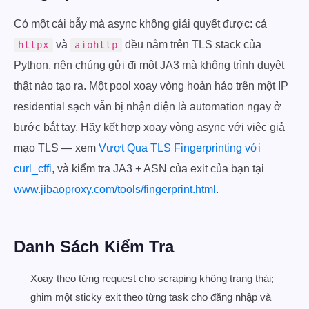
Có một cái bẫy mà async không giải quyết được: cả
và
đều nằm trên TLS stack của
httpx
aiohttp
Python, nên chúng gửi đi một JA3 mà không trình duyệt
thật nào tạo ra. Một pool xoay vòng hoàn hảo trên một IP
residential sạch vẫn bị nhận diện là automation ngay ở
bước bắt tay. Hãy kết hợp xoay vòng async với việc giả
mạo TLS — xem
Vượt Qua TLS Fingerprinting với
curl_cffi
, và kiểm tra JA3 + ASN của exit của bạn tại
www.jibaoproxy.com/tools/fingerprint.html
.
Danh Sách Kiểm Tra
Xoay theo từng request cho scraping không trạng thái;
ghim một sticky exit theo từng task cho đăng nhập và