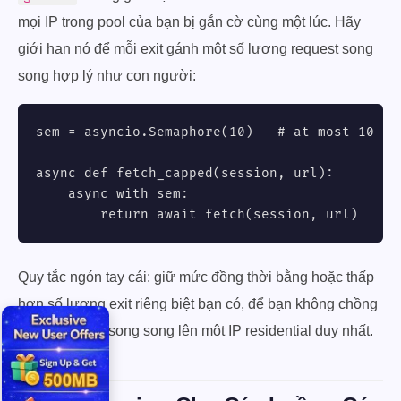
mọi IP trong pool của bạn bị gắn cờ cùng một lúc. Hãy
giới hạn nó để mỗi exit gánh một số lượng request song
song hợp lý như con người:
sem = asyncio.Semaphore(10)   # at most 10 in 
async def fetch_capped(session, url):

    async with sem:

        return await fetch(session, url)
Quy tắc ngón tay cái: giữ mức đồng thời bằng hoặc thấp
hơn số lượng exit riêng biệt bạn có, để bạn không chồng
nhiều request song song lên một IP residential duy nhất.