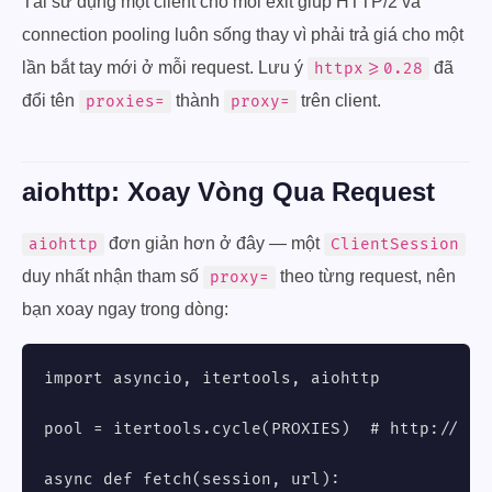
Tái sử dụng một client cho mỗi exit giúp HTTP/2 và
connection pooling luôn sống thay vì phải trả giá cho một
lần bắt tay mới ở mỗi request. Lưu ý
đã
httpx>=0.28
đổi tên
thành
trên client.
proxies=
proxy=
aiohttp: Xoay Vòng Qua Request
đơn giản hơn ở đây — một
aiohttp
ClientSession
duy nhất nhận tham số
theo từng request, nên
proxy=
bạn xoay ngay trong dòng:
import asyncio, itertools, aiohttp

pool = itertools.cycle(PROXIES)  # http:// or
async def fetch(session, url):
