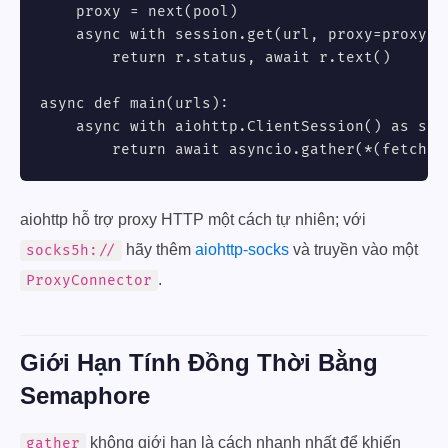
    proxy = next(pool)

    async with session.get(url, proxy=proxy, 
        return r.status, await r.text()

async def main(urls):

    async with aiohttp.ClientSession() as sess
        return await asyncio.gather(*(fetch(s
aiohttp hỗ trợ proxy HTTP một cách tự nhiên; với
hãy thêm
aiohttp-socks
và truyền vào một
socks5h://
.
ProxyConnector
Giới Hạn Tính Đồng Thời Bằng
Semaphore
không giới hạn là cách nhanh nhất để khiến
gather