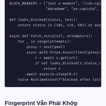
BLOCK_MARKERS = ("just a moment", "/cdn-cgi/ch
                 "datadome", "px-captcha", "ac
def looks_blocked(status, text):

    return status in (403, 429, 503) or any(m
async def fetch_retry(url, attempts=4):

    for _ in range(attempts):

        proxy = next(pool)

        async with httpx.AsyncClient(proxy=pro
            r = await c.get(url)

            if not looks_blocked(r.status_code
                return r

        await asyncio.sleep(0.5)

    raise RuntimeError(f"blocked after {attem
Fingerprint Vẫn Phải Khớp