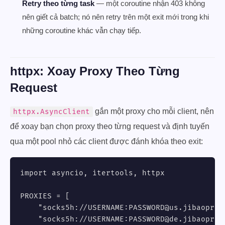
Retry theo từng task
— một coroutine nhận 403 không
nên giết cả batch; nó nên retry trên một exit mới trong khi
những coroutine khác vẫn chạy tiếp.
httpx: Xoay Proxy Theo Từng
Request
gắn một proxy cho mỗi client, nên
httpx.AsyncClient
để xoay bạn chọn proxy theo từng request và định tuyến
qua một pool nhỏ các client được đánh khóa theo exit:
import asyncio, itertools, httpx

PROXIES = [

    "socks5h://USERNAME:
PASSWORD@us.jibaoprox
    "socks5h://USERNAME:
PASSWORD@de.jibaoprox