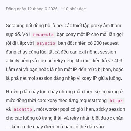
Đăng ngày 12 tháng 6 2026 · ≈10 phút đọc
Scraping bất đồng bộ là nơi các thiết lập proxy âm thầm
sụp đổ. Với
bạn xoay một IP cho mỗi lần gọi
requests
rồi đi tiếp; với
bạn đột nhiên có 200 request
asyncio
đang chạy cùng lúc, tất cả đều cần exit riêng, session
affinity riêng và cơ chế retry riêng khi mục tiêu trả về 403.
Làm sai và bạn hoặc là nện một IP đến mức bị ban, hoặc
là phá nát mọi session đăng nhập vì xoay IP giữa luồng.
Hướng dẫn này trình bày những mẫu thực sự trụ vững ở
mức đồng thời cao: xoay theo từng request trong
httpx
và
, một worker pool có giới hạn, sticky session
aiohttp
cho các luồng có trạng thái, và retry nhận biết được chặn
— kèm code chạy được mà bạn có thể dán vào.