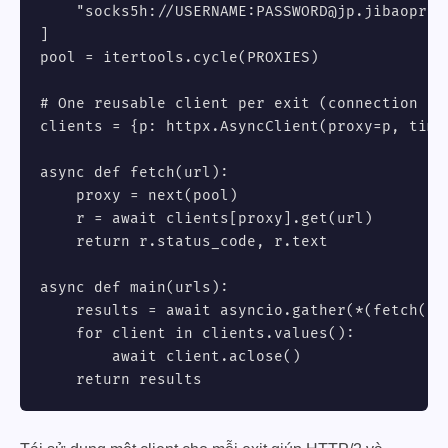
    "socks5h://USERNAME:
PASSWORD@jp.jibaoprox
]

pool = itertools.cycle(PROXIES)

# One reusable client per exit (connection poo
clients = {p: httpx.AsyncClient(proxy=p, time
async def fetch(url):

    proxy = next(pool)

    r = await clients[proxy].get(url)

    return r.status_code, r.text

async def main(urls):

    results = await asyncio.gather(*(fetch(u) 
    for client in clients.values():

        await client.aclose()

    return results