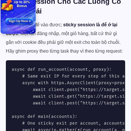
Sticky Session Cho Các Luồng Có
Trạng Thái
Xoay vòng là để vào được;
sticky session là để ở lại
được
. Một lần đăng nhập, một giỏ hàng, bất cứ thứ gì
gắn với cookie đều phải giữ một exit cho toàn bộ chuỗi.
Hãy ghim proxy theo từng task thay vì theo từng request:
async def run_account(account, proxy):

    # Same exit IP for every step of this acco
    async with httpx.AsyncClient(proxy=proxy, 
        await client.post("https://target.sit
        await client.get("https://target.site/
        await client.post("https://target.sit
async def main(accounts):

    # One sticky exit per account, accounts ru
    await asyncio.gather(*(run_account(a, p)
