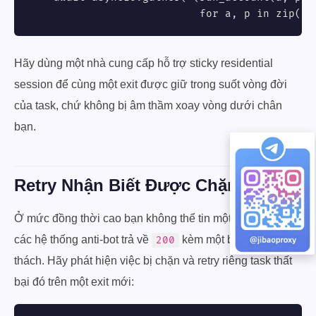
                           for a, p in zip(ac
Hãy dùng một nhà cung cấp hỗ trợ sticky residential
session để cùng một exit được giữ trong suốt vòng đời
của task, chứ không bị âm thầm xoay vòng dưới chân
bạn.
Retry Nhận Biết Được Chặn
Ở mức đồng thời cao bạn không thể tin một mã
—
200
các hệ thống anti-bot trả về
kèm một body thử
200
thách. Hãy phát hiện việc bị chặn và retry riêng task thất
bại đó trên một exit mới: