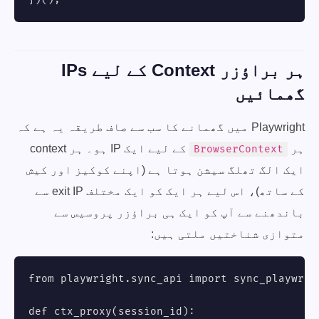
ہر براؤزر Context کے لیے IPs
گھمائیں
Playwright میں گھمانے کا سب سے صاف طریقہ یہ ہے کہ
ہر
کے لیے ایک IP ہو۔ ہر context
BrowserContext
ایک الگ تھلگ سیشن ہوتا ہے (اپنے کوکیز اور کیش
کے ساتھ)، اس لیے ہر ایک کو ایک مختلف exit IP سے
باندھنے سے آپ کو ایک ہی براؤزر پروسیس سے
متوازی شناختیں ملتی ہیں:
from playwright.sync_api import sync_playwrigh
def ctx_proxy(session_id):
