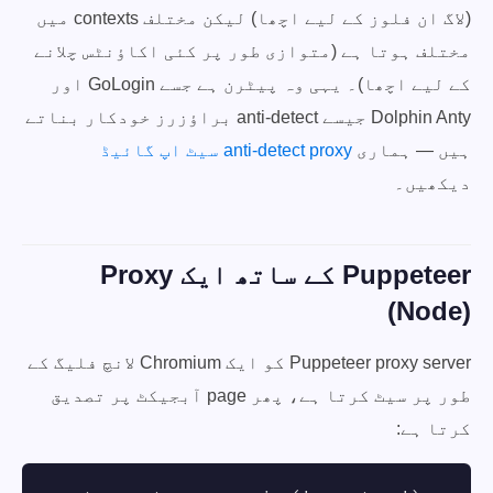
(لاگ ان فلوز کے لیے اچھا) لیکن مختلف contexts میں
مختلف ہوتا ہے (متوازی طور پر کئی اکاؤنٹس چلانے
کے لیے اچھا)۔ یہی وہ پیٹرن ہے جسے GoLogin اور
Dolphin Anty جیسے anti-detect براؤزرز خودکار بناتے
ہیں — ہماری
anti-detect proxy سیٹ اپ گائیڈ
دیکھیں۔
Puppeteer کے ساتھ ایک Proxy
(Node)
Puppeteer proxy server کو ایک Chromium لانچ فلیگ کے
طور پر سیٹ کرتا ہے، پھر page آبجیکٹ پر تصدیق
کرتا ہے: