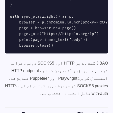
}

with sync_playwright() as p:

    browser = p.chromium.launch(proxy=PROXY, h
    page = browser.new_page()

    page.goto("https://httpbin.org/ip")

    print(page.inner_text("body"))

    browser.close()
JIBAO گیٹ وے پر HTTP اور SOCKS5 دونوں فراہم
کرتا ہے۔ براؤزر آٹومیشن کے لیے HTTP endpoint
استعمال کریں: Playwright اور Puppeteer تصدیق شدہ
SOCKS5 proxies کو سپورٹ نہیں کرتے، اس لیے HTTP-
with-auth قابلِ اعتماد انتخاب ہے۔