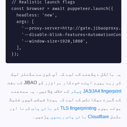
// Realistic launch flags

const browser = await puppeteer.launch({

  headless: 'new',

  args: [

    '--proxy-server=http://gate.jibaoproxy.com
    '--disable-blink-features=AutomationContro
    '--window-size=1920,1080',

  ],

});
یہ بالکل دیکھنے کے لیے کہ آپ کون سے سگنلز لیک
کر رہے ہیں، اپنے خودکار براؤزر کو JIBAO کے مفت
JA3/JA4 fingerprint چیکر
کے خلاف چلائیں۔ یہ سمجھنے
کے گہرے میکانکس کے لیے کہ ہینڈ شیکس کیوں فلیگ
ہوتے ہیں،
TLS fingerprinting کو بائی پاس کرنا
اور
مکمل
Cloudflare بائی پاس ریسپی
پڑھیں۔