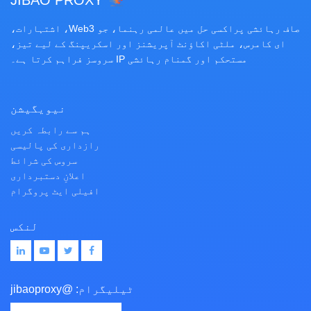
JIBAO PROXY
صاف رہائشی پراکسی حل میں عالمی رہنما، جو Web3، اشتہارات،
ای کامرس، ملٹی اکاؤنٹ آپریشنز اور اسکریپنگ کے لیے تیز،
مستحکم اور گمنام رہائشی IP سروسز فراہم کرتا ہے۔
نیویگیشن
ہم سے رابطہ کریں
رازداری کی پالیسی
سروس کی شرائط
اعلانِ دستبرداری
افیلی ایٹ پروگرام
لنکس
ٹیلیگرام:
@jibaoproxy