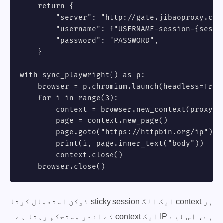
    return {

        "server": "http://gate.jibaoproxy.com:
        "username": f"USERNAME-session-{sessio
        "password": "PASSWORD",

    }

with sync_playwright() as p:

    browser = p.chromium.launch(headless=True)
    for i in range(3):

        context = browser.new_context(proxy=ct
        page = context.new_page()

        page.goto("https://httpbin.org/ip")

        print(i, page.inner_text("body"))

        context.close()

    browser.close()
ہر context ایک الگ sticky session ٹوکن استعمال کرتا
ہے، اس لیے IP ایک context کے اندر مستحکم رہتا ہے