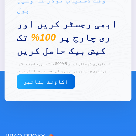
پول
ابھی رجسٹر کریں اور
ری چارج پر
100%
تک
کیش بیک حاصل کریں
نئے صارفین کو سائن اپ پر 500MB ملتے ہیں، اس کے علاوہ
پہلے ری چارج پر بونس۔ پیشکش محدود وقت کے لیے ہے۔
اکاؤنٹ بنائیں