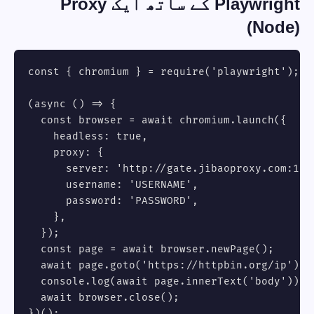
Playwright کے ساتھ ایک Proxy
(Node)
const { chromium } = require('playwright');

(async () => {

  const browser = await chromium.launch({

    headless: true,

    proxy: {

      server: 'http://gate.jibaoproxy.com:1000
      username: 'USERNAME',

      password: 'PASSWORD',

    },

  });

  const page = await browser.newPage();

  await page.goto('https://httpbin.org/ip');

  console.log(await page.innerText('body'));

  await browser.close();

})();