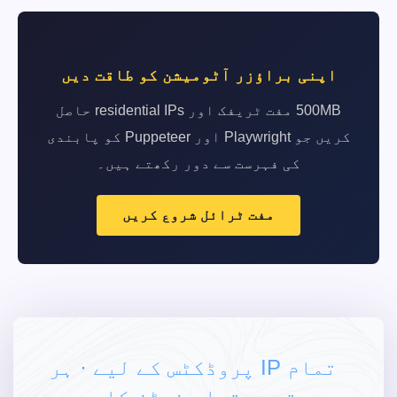
اپنی براؤزر آٹومیشن کو طاقت دیں
500MB مفت ٹریفک اور residential IPs حاصل
کریں جو Playwright اور Puppeteer کو پابندی
کی فہرست سے دور رکھتے ہیں۔
مفت ٹرائل شروع کریں
تمام IP پروڈکٹس کے لیے · ہر
وقت دستیاب نوڈز کا وسیع