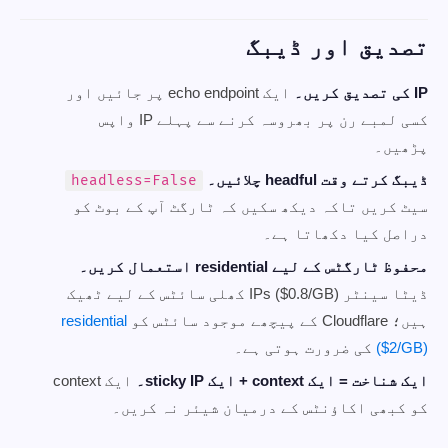
تصدیق اور ڈیبگ
IP کی تصدیق کریں۔
ایک echo endpoint پر جائیں اور
کسی لمبے رن پر بھروسہ کرنے سے پہلے IP واپس
پڑھیں۔
ڈیبگ کرتے وقت headful چلائیں۔
headless=False
سیٹ کریں تاکہ دیکھ سکیں کہ ٹارگٹ آپ کے بوٹ کو
دراصل کیا دکھاتا ہے۔
محفوظ ٹارگٹس کے لیے residential استعمال کریں۔
ڈیٹا سینٹر IPs ($0.8/GB) کھلی سائٹس کے لیے ٹھیک
ہیں؛ Cloudflare کے پیچھے موجود سائٹس کو
residential
($2/GB)
کی ضرورت ہوتی ہے۔
ایک شناخت = ایک context + ایک sticky IP۔
ایک context
کو کبھی اکاؤنٹس کے درمیان شیئر نہ کریں۔