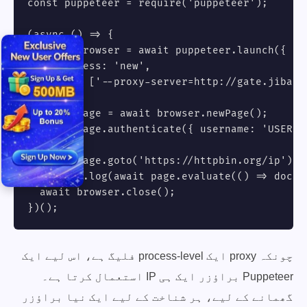
const puppeteer = require('puppeteer');

(async () => {

  const browser = await puppeteer.launch({

    headless: 'new',

    args: ['--proxy-server=http://gate.jibaopr
  });

  const page = await browser.newPage();

  await page.authenticate({ username: 'USERNA
  await page.goto('https://httpbin.org/ip');

  console.log(await page.evaluate(() => docume
  await browser.close();

})();
چونکہ proxy ایک process-level فلیگ ہے، اس لیے ایک
Puppeteer براؤزر ایک ہی IP استعمال کرتا ہے۔
گھمانے کے لیے، ہر شناخت کے لیے ایک نیا براؤزر