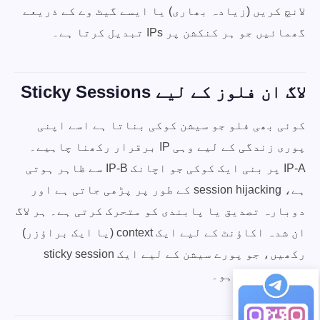
لانچ کریں (زیادہ بھاری) یا ایسے گیٹ وے کے ذریعے
گھمائیں جو ہر کنکشن پر IPs تبدیل کرتا ہے۔
لاگ ان فلوز کے لیے Sticky Sessions
کوئی بھی فلو جو سیشن کوکی بناتا ہے اسے اپنی
پوری زندگی کے لیے وہی IP برقرار رکھنا چاہیے۔
IP-A پر بنی ایک کوکی جو اچانک IP-B سے ظاہر ہوتی
ہے، session hijacking کے طور پر پڑھی جاتی ہے اور
دوبارہ تصدیق یا پابندی کو متحرک کرتی ہے۔ ہر لاگ
ان شدہ اکاؤنٹ کے لیے ایک context (یا ایک براؤزر)
رکھیں، جو پورے سیشن کے لیے ایک sticky session
ٹوکن سے جڑا ہو۔