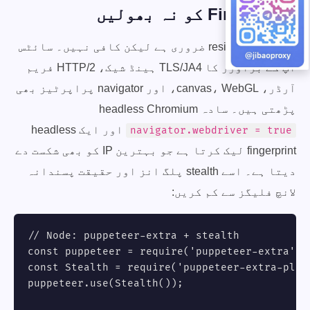
Fingerprint کو نہ بھولیں
ایک residential IP ضروری ہے لیکن کافی نہیں۔ سائٹس
آپ کے براؤزر کا TLS/JA4 ہینڈ شیک، HTTP/2 فریم
آرڈر، canvas، WebGL، اور navigator پراپرٹیز بھی
پڑھتی ہیں۔ سادہ headless Chromium
اور ایک headless
navigator.webdriver = true
fingerprint لیک کرتا ہے جو بہترین IP کو بھی شکست دے
دیتا ہے۔ اسے stealth پلگ انز اور حقیقت پسندانہ
لانچ فلیگز سے کم کریں:
// Node: puppeteer-extra + stealth

const puppeteer = require('puppeteer-extra');

const Stealth = require('puppeteer-extra-plugi
puppeteer.use(Stealth());
