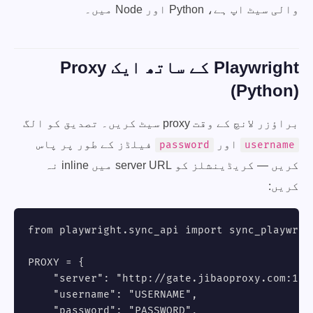
والی سیٹ اپ ہے، Python اور Node میں۔
Playwright کے ساتھ ایک Proxy
(Python)
براؤزر لانچ کے وقت proxy سیٹ کریں۔ تصدیق کو الگ
اور
فیلڈز کے طور پر پاس
password
username
کریں — کریڈینشلز کو server URL میں inline نہ
کریں:
from playwright.sync_api import sync_playwrigh
PROXY = {

    "server": "http://gate.jibaoproxy.com:1000
    "username": "USERNAME",

    "password": "PASSWORD",
