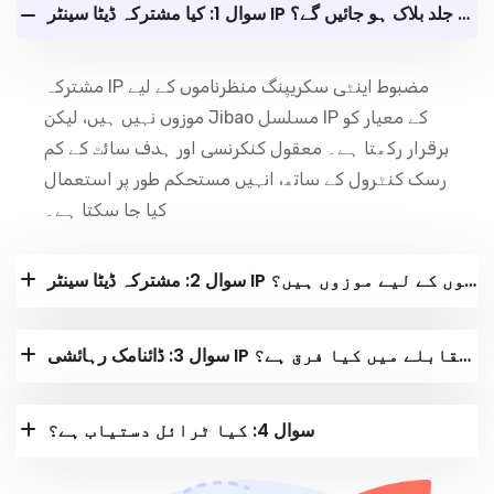
سوال 1: کیا مشترکہ ڈیٹا سینٹر IP بہت جلد بلاک ہو جائیں گے؟
مشترکہ IP مضبوط اینٹی سکریپنگ منظرناموں کے لیے
موزوں نہیں ہیں، لیکن Jibao مسلسل IP کے معیار کو
برقرار رکھتا ہے۔ معقول کنکرنسی اور ہدف سائٹ کے کم
رسک کنٹرول کے ساتھ، انہیں مستحکم طور پر استعمال
کیا جا سکتا ہے۔
سوال 2: مشترکہ ڈیٹا سینٹر IP کن منظرناموں کے لیے موزوں ہیں؟
سوال 3: ڈائنامک رہائشی IP کے مقابلے میں کیا فرق ہے؟
سوال 4: کیا ٹرائل دستیاب ہے؟