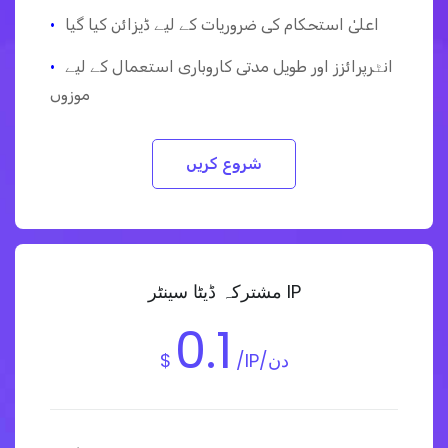
اعلیٰ استحکام کی ضروریات کے لیے ڈیزائن کیا گیا
·
انٹرپرائزز اور طویل مدتی کاروباری استعمال کے لیے
·
موزوں
شروع کریں
مشترکہ ڈیٹا سینٹر IP
0.1
/IP/دن
$