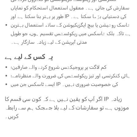
سفارش کی جاتی ہے۔ معقول استعمال استحکام کو نمایاں
طور پر بہتر بنا سکتا ہے اور IP کی دستیابی بڑھا سکتا ہے۔
ٹاسک روٹیشن یا بیچ ایگزیکیوشن کے ساتھ استعمال بہترین
ہے تاکہ بلک ٹاسکس میں ریکوئسٹس تقسیم ہوں، جو طویل
مدتی آپریشن کے لیے زیادہ سازگار ہے۔
یہ کس کے لیے ہے
کم لاگت پر پروجیکٹس شروع کرنے والے صارفین؛
ہائی کنکرنسی اور تیز ریکوئسٹس کی ضرورت والے منظرنامے؛
ایسے ٹاسکس جن میں IP کی خصوصیت ضروری نہیں۔
اگر آپ کو یقین نہیں ہے کہ کون سی قسم کا IP زیادہ
موزوں ہے، تو سفارشات کے لیے بلا جھجک ہم سے رابطہ
کریں۔