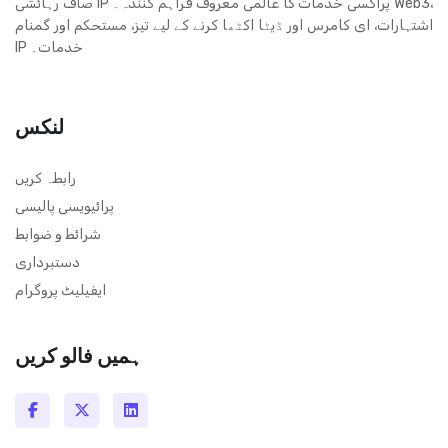
صاف رہائشی IP پراکسی خدمات کا عالمی معروف فراہم کنندہ۔ Web3،
اشتہارات، ای کامرس اور ڈیٹا اکٹھا کرنے کے لیے تیز، مستحکم اور گمنام
IP خدمات۔
لنکس
رابطہ کریں
پرائیویسی پالیسی
شرائط و ضوابط
دستبرداری
ایفیلیٹ پروگرام
ہمیں فالو کریں