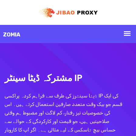
مشترکہ ڈیٹا سینٹر IP
ڈیٹا سینٹرز کی طرف سے فراہم کردہ پراکسی IP کی ایک
قسم جو بیک وقت متعدد صارفین استعمال کرتے ہیں۔ اس
کی خصوصیات تیز رفتار، کم لاگت اور مضبوط ہم وقتی
صلاحیتیں ہیں، جو قیمت اور کارکردگی کے حوالے سے
حساس بیچ ٹاسکس کے لیے مثالی ہے۔ اگر آپ کا کاروبار