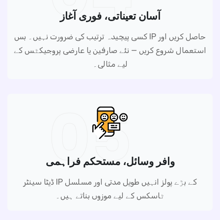
آسان تعیناتی، فوری آغاز
کسی پیچیدہ ترتیب کی ضرورت نہیں۔ بس IP حاصل کریں اور
استعمال شروع کریں — نئے صارفین یا عارضی پروجیکٹس کے
لیے مثالی۔
05
وافر وسائل، مستحکم فراہمی
ڈیٹا سینٹر IP کے بڑے پولز انہیں طویل مدتی اور مسلسل
ٹاسکس کے لیے موزوں بناتے ہیں۔