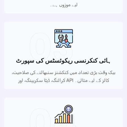
لیے موزوں ہے۔
03
ہائی کنکرنسی ریکوئسٹس کی سپورٹ
بیک وقت بڑی تعداد میں کنکشنز سنبھالنے کی صلاحیت،
کرالنگ، ڈیٹا سکریپنگ، اور API کالز کے لیے مثالی۔
04