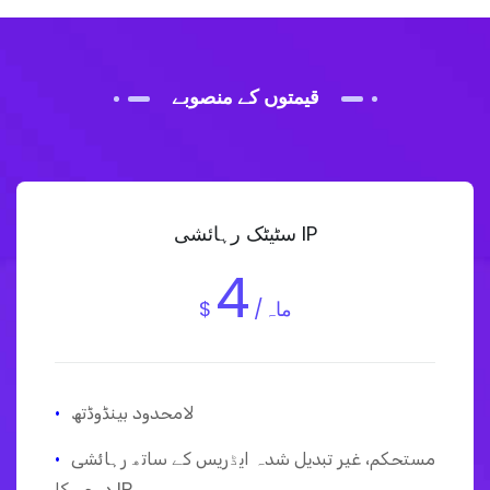
قیمتوں کے منصوبے
سٹیٹک رہائشی IP
4
/ماہ
$
لامحدود بینڈوڈتھ
·
مستحکم، غیر تبدیل شدہ ایڈریس کے ساتھ رہائشی
·
درجے کا IP