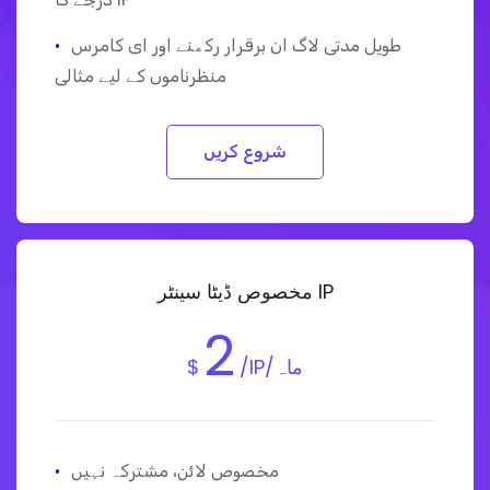
طویل مدتی لاگ ان برقرار رکھنے اور ای کامرس
·
منظرناموں کے لیے مثالی
شروع کریں
مخصوص ڈیٹا سینٹر IP
2
/IP/ماہ
$
مخصوص لائن، مشترکہ نہیں
·