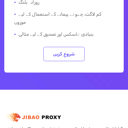
روزانہ بلنگ
·
کم لاگت، چھوٹے پیمانے کے استعمال کے لیے
·
موزوں
بنیادی ٹاسکس اور تصدیق کے لیے مثالی
·
شروع کریں