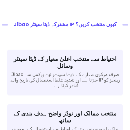
Jibao مشترکہ ڈیٹا سینٹر IP کیوں منتخب کریں؟
احتیاط سے منتخب اعلیٰ معیار کے ڈیٹا سینٹر
وسائل
Jibao صرف مرکزی دھارے کے ڈیٹا سینٹر نیٹ ورکس سے
جڑتا ہے اور شدید غلط استعمال کی تاریخ والے IP رینجز کو
فلٹر کرتا ہے۔
منتخب ممالک اور نوڈز واضح ہدف بندی کے
ساتھ
ملک یا مخصوص نوڈز کے لحاظ سے استعمال کی سپورٹ،