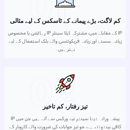
01
کم لاگت، بڑے پیمانے کے ٹاسکس کے لیے مثالی
رہائشی یا مخصوص IP کے مقابلے میں، مشترکہ ڈیٹا سینٹر IP
زیادہ سستے اور زیادہ فریکوئنسی والے بلک استعمال کے لیے
بہتر ہیں۔
02
تیز رفتار، کم تاخیر
IP پیشہ ورانہ ڈیٹا سینٹر نیٹ ورکس سے آتے ہیں جن میں
کافی بینڈوڈتھ ہے، جو تیز جوابات کی ضرورت والے کاروبار کے