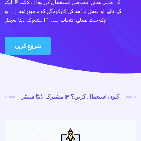
ایک IP کے طویل مدتی خصوصی استعمال کی بجائے لاگت
کی تاثیر اور عمل درآمد کی کارکردگی کو ترجیح دیتا ہے، تو
مشترکہ ڈیٹا سینٹر IP ایک بہت عملی انتخاب ہے۔
شروع کریں
مشترکہ ڈیٹا سینٹر IP کیوں استعمال کریں؟