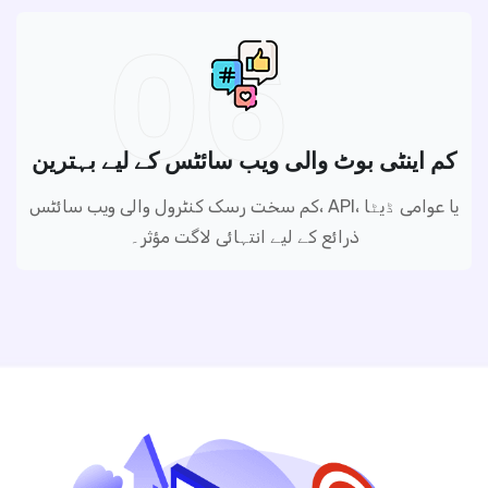
06
کم اینٹی بوٹ والی ویب سائٹس کے لیے بہترین
کم سخت رسک کنٹرول والی ویب سائٹس، API، یا عوامی ڈیٹا
ذرائع کے لیے انتہائی لاگت مؤثر۔