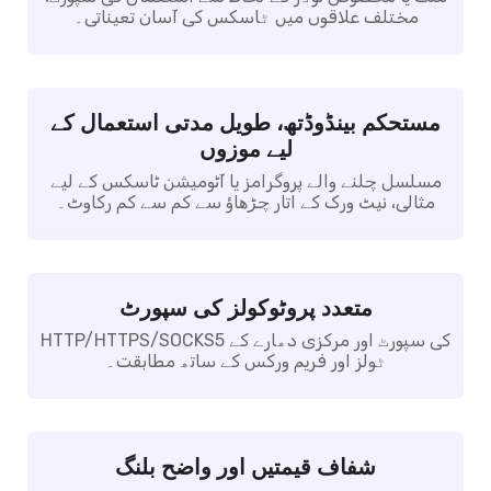
مختلف علاقوں میں ٹاسکس کی آسان تعیناتی۔
مستحکم بینڈوڈتھ، طویل مدتی استعمال کے
لیے موزوں
مسلسل چلنے والے پروگرامز یا آٹومیشن ٹاسکس کے لیے
مثالی، نیٹ ورک کے اتار چڑھاؤ سے کم سے کم رکاوٹ۔
متعدد پروٹوکولز کی سپورٹ
HTTP/HTTPS/SOCKS5 کی سپورٹ اور مرکزی دھارے کے
ٹولز اور فریم ورکس کے ساتھ مطابقت۔
شفاف قیمتیں اور واضح بلنگ