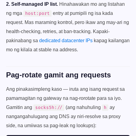
2. Self-managed IP list.
Hinahawakan mo ang listahan
ng mga
entry at pumipili ng isa kada
host:port
request. Mas maraming kontrol, pero ikaw ang may-ari ng
health-checking, retries, at ban-tracking. Kapaki-
pakinabang sa
dedicated datacenter IPs
kapag kailangan
mo ng kilala at stable na address.
Pag-rotate gamit ang requests
Ang pinakasimpleng kaso — iruta ang isang request sa
pamamagitan ng gateway na nag-rorotate para sa iyo.
Gamitin ang
(ang nahuhuling
ay
socks5h://
h
nangangahulugang ang DNS ay niri-resolve sa proxy
side, na umiiwas sa pag-leak ng lookups):