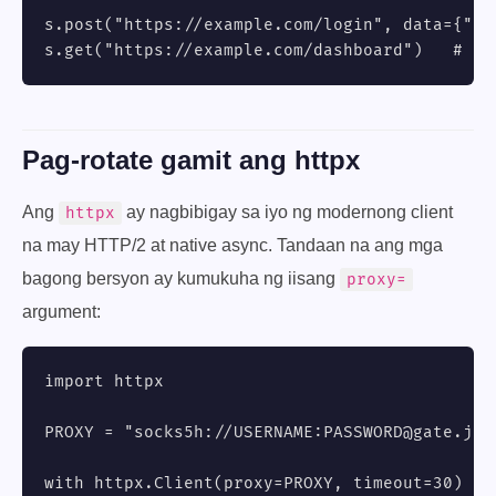
s.post("https://example.com/login", data={"u":
s.get("https://example.com/dashboard")   # sa
Pag-rotate gamit ang httpx
Ang
ay nagbibigay sa iyo ng modernong client
httpx
na may HTTP/2 at native async. Tandaan na ang mga
bagong bersyon ay kumukuha ng iisang
proxy=
argument:
import httpx

PROXY = "socks5h://USERNAME:
PASSWORD@gate.jib
with httpx.Client(proxy=PROXY, timeout=30) as 