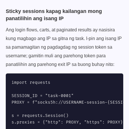
Sticky sessions kapag kailangan mong
panatilihin ang isang IP
Ang login flows, carts, at paginated results ay nasisira
kung magbago ang IP sa gitna ng task. I-pin ang isang IP
sa pamamagitan ng pagdagdag ng session token sa
username; gamitin muli ang parehong token para
panatilihin ang parehong exit IP sa buong buhay nito:
import requests

SESSION_ID = "task-0001"

PROXY = f"socks5h://USERNAME-session-{SESSION
s = requests.Session()

s.proxies = {"http": PROXY, "https": PROXY}
