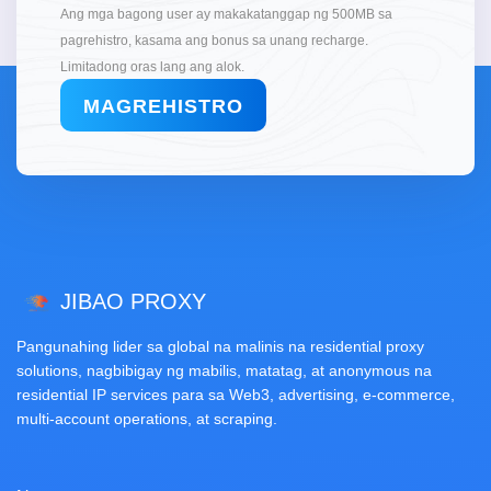
Ang mga bagong user ay makakatanggap ng 500MB sa
pagrehistro, kasama ang bonus sa unang recharge.
Limitadong oras lang ang alok.
MAGREHISTRO
JIBAO PROXY
Pangunahing lider sa global na malinis na residential proxy
solutions, nagbibigay ng mabilis, matatag, at anonymous na
residential IP services para sa Web3, advertising, e-commerce,
multi-account operations, at scraping.