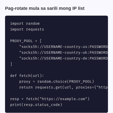
Pag-rotate mula sa sarili mong IP list
import random

import requests

PROXY_POOL = [

    "socks5h://USERNAME-country-us:
PASSWORD@g
    "socks5h://USERNAME-country-uk:
PASSWORD@g
    "socks5h://USERNAME-country-de:
PASSWORD@g
]

def fetch(url):

    proxy = random.choice(PROXY_POOL)

    return requests.get(url, proxies={"http":
resp = fetch("https://example.com")

print(resp.status_code)