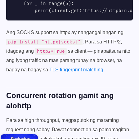
    for _ in range(5):

        print(client.get("https://httpbin.org
Ang SOCKS support sa httpx ay nangangailangan ng
. Para sa HTTP/2,
pip install "httpx[socks]"
idagdag ang
sa client — pinapaitsura nito
http2=True
ang iyong traffic na mas parang tunay na browser, na
bagay na bagay sa
TLS fingerprint matching
.
Concurrent rotation gamit ang
aiohttp
Para sa high throughput, magpaputok ng maraming
request nang sabay. Bawat connection sa pamamagitan
ng gateway ay nakakakuha ng sariling exit IP, kaya