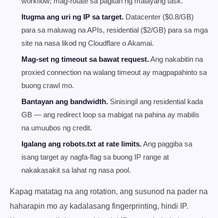
workflow; mag-rotate sa pagitan ng malayang task.
Itugma ang uri ng IP sa target.
Datacenter ($0.8/GB)
para sa maluwag na APIs, residential ($2/GB) para sa mga
site na nasa likod ng Cloudflare o Akamai.
Mag-set ng timeout sa bawat request.
Ang nakabitin na
proxied connection na walang timeout ay magpapahinto sa
buong crawl mo.
Bantayan ang bandwidth.
Sinisingil ang residential kada
GB — ang redirect loop sa mabigat na pahina ay mabilis
na umuubos ng credit.
Igalang ang robots.txt at rate limits.
Ang paggiba sa
isang target ay nagfa-flag sa buong IP range at
nakakasakit sa lahat ng nasa pool.
Kapag matatag na ang rotation, ang susunod na pader na
haharapin mo ay kadalasang fingerprinting, hindi IP.