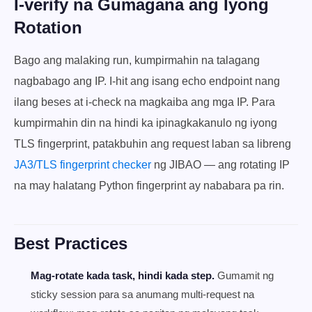
I-verify na Gumagana ang Iyong
Rotation
Bago ang malaking run, kumpirmahin na talagang
nagbabago ang IP. I-hit ang isang echo endpoint nang
ilang beses at i-check na magkaiba ang mga IP. Para
kumpirmahin din na hindi ka ipinagkakanulo ng iyong
TLS fingerprint, patakbuhin ang request laban sa libreng
JA3/TLS fingerprint checker
ng JIBAO — ang rotating IP
na may halatang Python fingerprint ay nababara pa rin.
Best Practices
Mag-rotate kada task, hindi kada step.
Gumamit ng
sticky session para sa anumang multi-request na