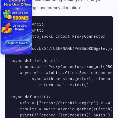
magkasama ang concurrency at rotation:
import asyncio

import aiohttp

from aiohttp_socks import ProxyConnector

PROXY = "socks5://USERNAME:
PASSWORD@gate.jiba
async def fetch(url):

    connector = ProxyConnector.from_url(PROXY)
    async with aiohttp.ClientSession(connecto
        async with session.get(url, timeout=a
            return await r.text()

async def main():

    urls = ["https://httpbin.org/ip"] * 20

    results = await asyncio.gather(*(fetch(u) 
    print(f"fetched {len(results)} pages")
