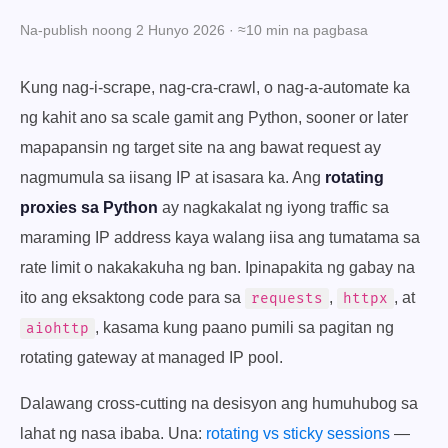
Na-publish noong 2 Hunyo 2026 · ≈10 min na pagbasa
Kung nag-i-scrape, nag-cra-crawl, o nag-a-automate ka
ng kahit ano sa scale gamit ang Python, sooner or later
mapapansin ng target site na ang bawat request ay
nagmumula sa iisang IP at isasara ka. Ang
rotating
proxies sa Python
ay nagkakalat ng iyong traffic sa
maraming IP address kaya walang iisa ang tumatama sa
rate limit o nakakakuha ng ban. Ipinapakita ng gabay na
ito ang eksaktong code para sa
,
, at
requests
httpx
, kasama kung paano pumili sa pagitan ng
aiohttp
rotating gateway at managed IP pool.
Dalawang cross-cutting na desisyon ang humuhubog sa
lahat ng nasa ibaba. Una:
rotating vs sticky sessions
—