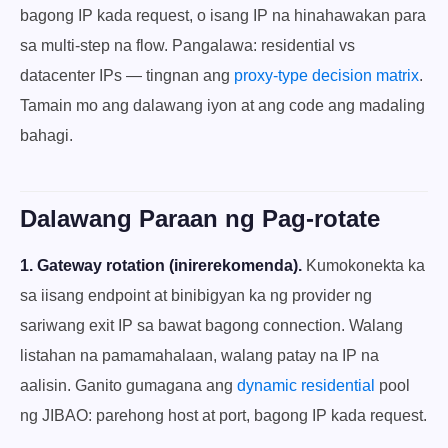
bagong IP kada request, o isang IP na hinahawakan para
sa multi-step na flow. Pangalawa: residential vs
datacenter IPs — tingnan ang
proxy-type decision matrix
.
Tamain mo ang dalawang iyon at ang code ang madaling
bahagi.
Dalawang Paraan ng Pag-rotate
1. Gateway rotation (inirerekomenda).
Kumokonekta ka
sa iisang endpoint at binibigyan ka ng provider ng
sariwang exit IP sa bawat bagong connection. Walang
listahan na pamamahalaan, walang patay na IP na
aalisin. Ganito gumagana ang
dynamic residential
pool
ng JIBAO: parehong host at port, bagong IP kada request.