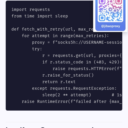
import requests

from time import sleep

def fetch_with_retry(url, max_retries=4):

    for attempt in range(max_retries):

        proxy = f"socks5h://USERNAME-session-
        try:

            r = requests.get(url, proxies={"h
            if r.status_code in (403, 429):

                raise requests.HTTPError(f"bl
            r.raise_for_status()

            return r.text

        except requests.RequestException:

            sleep(2 ** attempt)        # 1s, 2
    raise RuntimeError(f"failed after {max_re