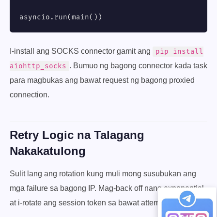
asyncio.run(main())
I-install ang SOCKS connector gamit ang
pip install
. Bumuo ng bagong connector kada task
aiohttp_socks
para magbukas ang bawat request ng bagong proxied
connection.
Retry Logic na Talagang
Nakakatulong
Sulit lang ang rotation kung muli mong susubukan ang
mga failure sa bagong IP. Mag-back off nang exponential
at i-rotate ang session token sa bawat attempt: