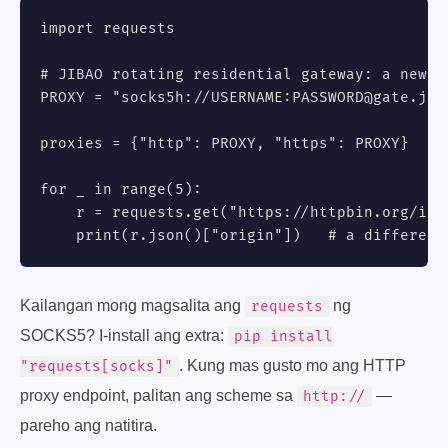
import requests

# JIBAO rotating residential gateway: a new ex
PROXY = "socks5h://USERNAME:
PASSWORD@gate.jib
proxies = {"http": PROXY, "https": PROXY}

for _ in range(5):

    r = requests.get("https://httpbin.org/ip"
    print(r.json()["origin"])   # a different
Kailangan mong magsalita ang
ng
requests
SOCKS5? I-install ang extra:
pip install
. Kung mas gusto mo ang HTTP
"requests[socks]"
proxy endpoint, palitan ang scheme sa
—
http://
pareho ang natitira.