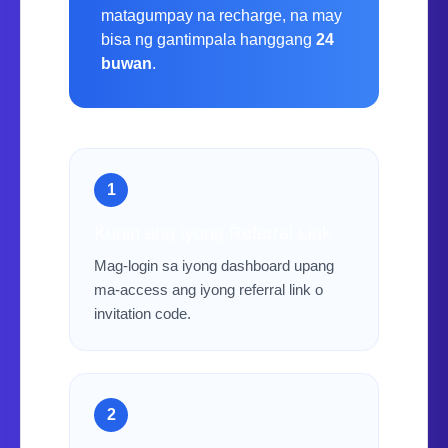
matagumpay na recharge, na may
bisa ng gantimpala hanggang
24
buwan
.
1
Kunin ang Iyong Referral Link
Mag-login sa iyong dashboard upang
ma-access ang iyong referral link o
invitation code.
2