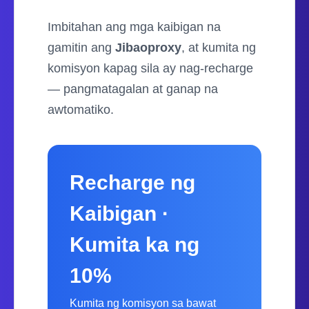
Imbitahan ang mga kaibigan na
gamitin ang
Jibaoproxy
, at kumita ng
komisyon kapag sila ay nag-recharge
— pangmatagalan at ganap na
awtomatiko.
Recharge ng
Kaibigan ·
Kumita ka ng
10%
Kumita ng komisyon sa bawat