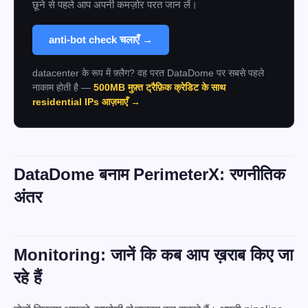
छूने से पहले आप अपनी कमज़ोर परत जान लें।
anti-bot check चलाएँ →
datacenter के रूप में फ़्लैग? वह परत DataDome पर सबसे पहले
नाकाम होती है —
500MB मुफ़्त ट्रैफ़िक क्रेडिट के साथ
residential IPs आज़माएँ →
DataDome बनाम PerimeterX: रणनीतिक
अंतर
Monitoring: जानें कि कब आप ख़राब किए जा
रहे हैं