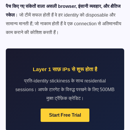
पैच किए गए संकेतों वाला असली browser, इंसानी व्यवहार, और क्षैतिज
स्केल
। जो टीमें सफल होती हैं वे हर identity को disposable और
सामान्य मानती हैं; जो नाकाम होती हैं वे एक connection से अतिमानवीय
काम कराने की कोशिश करती हैं।
Layer 1 साफ़ IPs से शुरू होता है
प्रति-identity stickiness के साथ residential
sessions। आपके टारगेट के विरुद्ध परखने के लिए 500MB
मुफ़्त ट्रैफ़िक क्रेडिट।
Start Free Trial