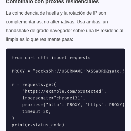
Combínalo con proxies residenciales
La coincidencia de huella y la rotación de IP son
complementarias, no alternativas. Usa ambas: un
handshake de grado navegador sobre una IP residencial
limpia es lo que realmente pasa:
from curl_cffi import requests

PROXY = "socks5h://USERNAME:
PASSWORD@gate.jib
r = requests.get(

    "https://example.com/protected",

    impersonate="chrome131",

    proxies={"http": PROXY, "https": PROXY},

    timeout=30,

)

print(r.status_code)