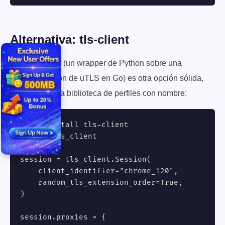
Alternativa: tls-client
(un wrapper de Python sobre una
tls-client
implementación de uTLS en Go) es otra opción sólida,
con una amplia biblioteca de perfiles con nombre:
# pip install tls-client

import tls_client

session = tls_client.Session(

    client_identifier="chrome_120",

    random_tls_extension_order=True,

)

session.proxies = {
