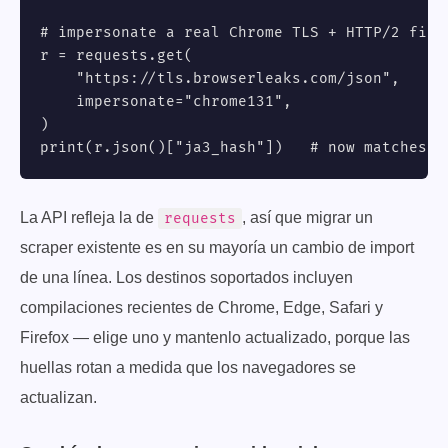
# impersonate a real Chrome TLS + HTTP/2 finge
r = requests.get(

    "https://tls.browserleaks.com/json",

    impersonate="chrome131",

)

print(r.json()["ja3_hash"])   # now matches r
La API refleja la de
, así que migrar un
requests
scraper existente es en su mayoría un cambio de import
de una línea. Los destinos soportados incluyen
compilaciones recientes de Chrome, Edge, Safari y
Firefox — elige uno y mantenlo actualizado, porque las
huellas rotan a medida que los navegadores se
actualizan.