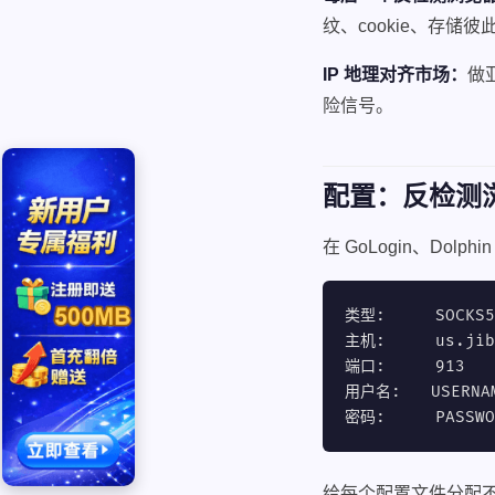
纹、cookie、存储
IP 地理对齐市场：
做
险信号。
配置：反检测浏
在 GoLogin、Dol
类型:     SOCKS5
主机:     us.jiba
端口:     913

用户名:   USERNAM
密码:     PASSWO
给每个配置文件分配不