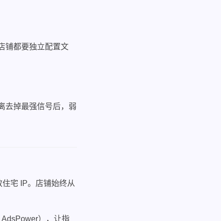
个店铺都要独立配置文
隔离去掉最强信号后，弱
住宅 IP。店铺始终从
、AdsPower），让指