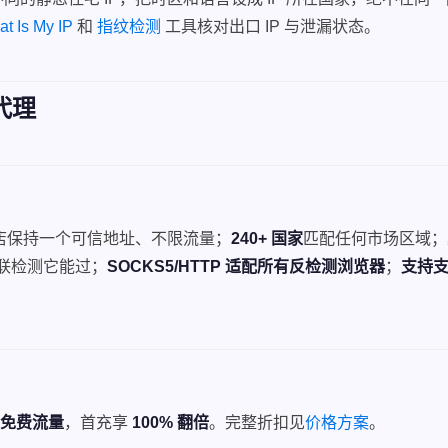
t Is My IP
和
指纹检测
工具核对出口 IP 与泄漏状态。
代理
店保持一个可信地址、不限流量；
240+ 国家
匹配任何市场区域；
关联检测它能过；
SOCKS5/HTTP 适配所有反检测浏览器
；
支持
M免费流量
，首充享
100% 翻倍
。完整折扣见
价格方案
。