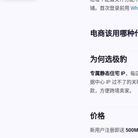
铺。首次登录前用
Wha
电商该用哪种
为何选极豹
专属静态住宅 IP
，每
据中心 IP 过不了的
款，方便跨境卖家。
价格
新用户注册即送
500