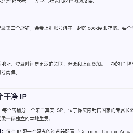
指纹照样被关联——所以代理要配反检测浏览器。
录第二个店铺，会带上把账号绑在一起的 cookie 和存储。每
地址、登录时间是更弱的关联，但会和上面叠加。干净的 IP 
封号阈值。
干净 IP
：
每个店铺分一个来自真实 ISP、位于你实际销售国家的专属长效
就像一家独立的本地生意。
器：
每个 IP 配一个隔离的浏览器配置（GoLogin、Dolphin Anty