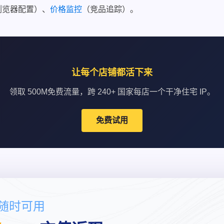
浏览器配置）、
价格监控
（竞品追踪）。
让每个店铺都活下来
领取 500M免费流量，跨 240+ 国家每店一个干净住宅 IP。
免费试用
点随时可用