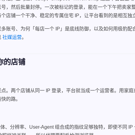
账号，然后批量封停。一次被标记的登录，能在一个下午把卖家
每个店铺一个干净、稳定的专属住宅 IP，让平台看到的是相互独
多账号、为何「每店一个 IP」是底线防御，以及如何用极豹配
见
社媒运营
。
你的店铺
点。两个店铺从同一 IP 登录，平台就当成一个运营者。用家庭或
最快的路。
、字体、分辨率、User-Agent 组合成的指纹足够独特，即使不同 