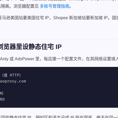
彼此隔离。浏览器配置见
多账号管理指南
。
亚马逊美国站要美国住宅 IP，Shopee 新加坡站要新加坡 IP
览器里设静态住宅 IP
phin Anty 或 AdsPower 里，每店建一个配置文件，在其网络设置
（或 HTTP）

oproxy.com

E

RD
同的静态住宅 IP，把时区和语言设成 IP 所在国家，绝不在同