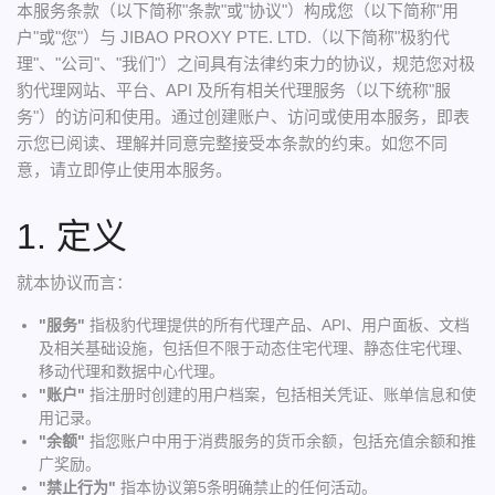
本服务条款（以下简称"条款"或"协议"）构成您（以下简称"用
户"或"您"）与 JIBAO PROXY PTE. LTD.（以下简称"极豹代
理"、"公司"、"我们"）之间具有法律约束力的协议，规范您对极
豹代理网站、平台、API 及所有相关代理服务（以下统称"服
务"）的访问和使用。通过创建账户、访问或使用本服务，即表
示您已阅读、理解并同意完整接受本条款的约束。如您不同
意，请立即停止使用本服务。
1. 定义
就本协议而言：
"服务"
指极豹代理提供的所有代理产品、API、用户面板、文档
及相关基础设施，包括但不限于动态住宅代理、静态住宅代理、
移动代理和数据中心代理。
"账户"
指注册时创建的用户档案，包括相关凭证、账单信息和使
用记录。
"余额"
指您账户中用于消费服务的货币余额，包括充值余额和推
广奖励。
"禁止行为"
指本协议第5条明确禁止的任何活动。