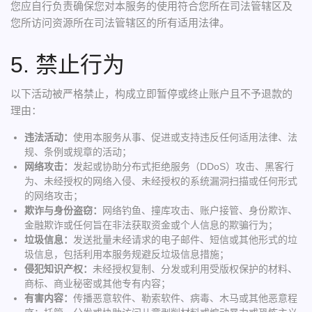
您应自行负责确保您对本服务的使用符合您所在司法管辖区及
您所访问资源所在司法管辖区的所有适用法律。
5. 禁止行为
以下活动被严格禁止，构成立即暂停或终止账户且不予退款的
理由：
违法活动：
使用本服务从事、促进或支持违反任何适用法律、法
规、条例或规章的活动；
网络攻击：
发起或协助分布式拒绝服务（DDoS）攻击、黑客行
为、未经授权的网络入侵、未经授权的系统漏洞扫描或任何形式
的网络攻击；
欺诈与身份盗窃：
网络钓鱼、撞库攻击、账户接管、身份欺诈、
金融欺诈或任何旨在非法获取资金或个人信息的欺骗行为；
垃圾信息：
发送批量未经请求的电子邮件、短信或其他形式的垃
圾信息，包括利用本服务规避反垃圾信息措施；
侵犯知识产权：
未经授权复制、分发或利用受版权保护的材料、
商标、商业秘密或其他专有内容；
有害内容：
传播恶意软件、勒索软件、病毒、木马或其他恶意程