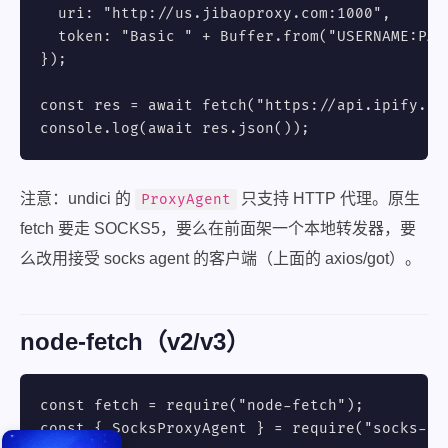
  uri: "http://us.jibaoproxy.com:1000",

  token: "Basic " + Buffer.from("USERNAME:PAS
});

const res = await fetch("https://api.ipify.or
console.log(await res.json());
注意：undici 的
只支持 HTTP 代理。原生
ProxyAgent
fetch 要走 SOCKS5，要么在前面架一个本地转发器，要
么改用接受 socks agent 的客户端（上面的 axios/got）。
node-fetch（v2/v3）
const fetch = require("node-fetch");

const { SocksProxyAgent } = require("socks-pro