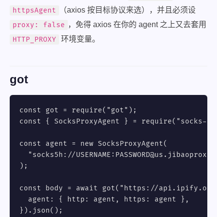
（axios 按目标协议来选），并且必须设
httpsAgent
，免得 axios 在你的 agent 之上又去套用
proxy: false
环境变量。
HTTP_PROXY
got
const got = require("got");

const { SocksProxyAgent } = require("socks-pro
const agent = new SocksProxyAgent(

  "socks5h://USERNAME:PASSWORD@us.jibaoproxy.c
);

const body = await got("https://api.ipify.org?
  agent: { http: agent, https: agent },

}).json();