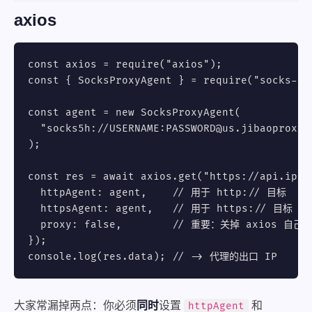
axios
const axios = require("axios");

const { SocksProxyAgent } = require("socks-pro
const agent = new SocksProxyAgent(

  "socks5h://USERNAME:PASSWORD@us.jibaoproxy.c
);

const res = await axios.get("https://api.ipify
  httpAgent: agent,    // 用于 http:// 目标

  httpsAgent: agent,   // 用于 https:// 目标

  proxy: false,        // 重要：关掉 axios 自己
});

console.log(res.data); // -> 代理的出口 IP
大家常漏掉两点：你必须
同时
设置
和
httpAgent