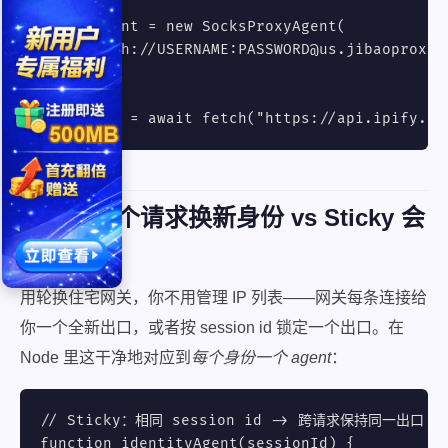
const agent = new SocksProxyAgent(

  "socks5h://USERNAME:PASSWORD@us.jibaoproxy.c
);

const res = await fetch("https://api.ipify.or
轮换：每个请求换新身份 vs Sticky 会
话
用轮换住宅网关，你不用管理 IP 列表——网关每条连接给
你一个全新出口，或者按 session id 锁定一个出口。在
Node 里这干净地对应到
每个身份一个 agent
：
// Sticky：相同 session id -> 跨请求保持同一出口 IP
function identityAgent(sessionId) {
