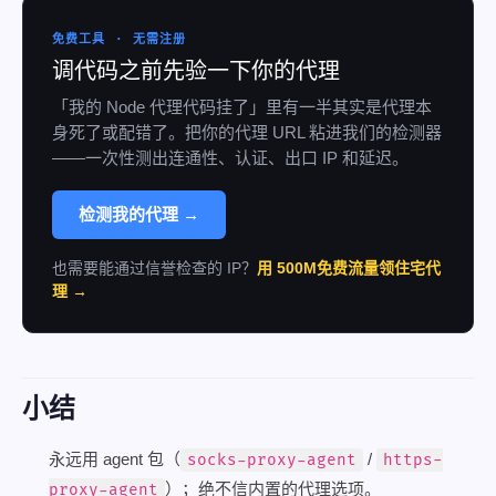
免费工具 · 无需注册
调代码之前先验一下你的代理
「我的 Node 代理代码挂了」里有一半其实是代理本
身死了或配错了。把你的代理 URL 粘进我们的检测器
——一次性测出连通性、认证、出口 IP 和延迟。
检测我的代理 →
也需要能通过信誉检查的 IP？
用 500M免费流量领住宅代
理 →
小结
永远用 agent 包（
/
socks-proxy-agent
https-
）；绝不信内置的代理选项。
proxy-agent