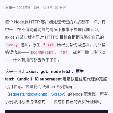
发布于 2026年6月6日 · 阅读约 10 分钟
每个 Node.js HTTP 客户端处理代理的方式都不一样，其
中一半在不借助辅助包的情况下根本不处理代理
认证
。
axios 在某些版本里对 HTTPS 目标会悄悄忽略它自己的
选项，原生
压根没有代理选项，而那些
proxy
fetch
错误信息——
、
，或者干脆卡住不动
ECONNRESET
407
——什么有用的都告诉不了你。
这是一份让
axios、got、node-fetch、原生
fetch（undici）和 superagent
走带认证住宅代理的完整
可用参考。它是我们 Python 系列指南
（
requests/httpx/aiohttp
、
Scrapy
）的 Node 配套篇。所有
示例都用标准占位格式——换成你自己的真实凭证即可：