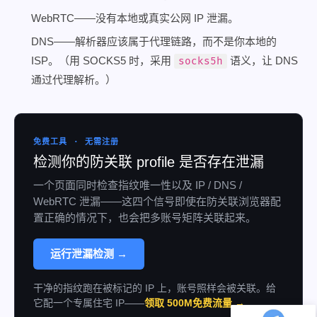
WebRTC——没有本地或真实公网 IP 泄漏。
DNS——解析器应该属于代理链路，而不是你本地的
ISP。（用 SOCKS5 时，采用
语义，让 DNS
socks5h
通过代理解析。）
免费工具 · 无需注册
检测你的防关联 profile 是否存在泄漏
一个页面同时检查指纹唯一性以及 IP / DNS /
WebRTC 泄漏——这四个信号即使在防关联浏览器配
置正确的情况下，也会把多账号矩阵关联起来。
运行泄漏检测 →
干净的指纹跑在被标记的 IP 上，账号照样会被关联。给
它配一个专属住宅 IP——
领取 500M免费流量 →