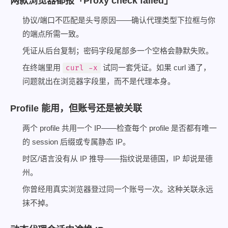
两款浏览器都报「Proxy check failed」
协议/端口不匹配是头号原因——确认代理类型下拉框与你
的端点所需一致。
凭证从后台复制；密码字段尾部多一个空格会静默失败。
在终端里用
试同一套凭证。如果 curl 通了，
curl -x
问题就出在浏览器字段里，而不是代理本身。
Profile 能用，但账号还是被关联
两个 profile 共用一个 IP——检查每个 profile 是否都有唯一
的 session 后缀或专属静态 IP。
时区/语言没有从 IP 推导——指纹说是德国，IP 却说是德
州。
你曾经用真实浏览器登过同一个账号一次。这种关联永远
抹不掉。