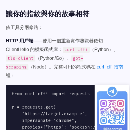
讓你的指紋與你的故事相符
依工具分兩條路：
HTTP 用戶端
——使用一個重新實作瀏覽器確切
ClientHello 的模擬函式庫：
（Python）、
curl_cffi
（Python/Go）、
tls-client
got-
（Node）。完整可用的程式碼在
curl_cffi 指南
scraping
裡：
from curl_cffi import requests

r = requests.get(

    "https://target.example",

    impersonate="chrome",

    proxies={"https": "socks5h://USERNAME:
PAS