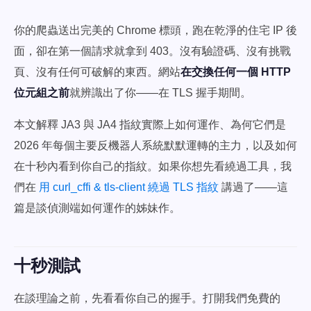
你的爬蟲送出完美的 Chrome 標頭，跑在乾淨的住宅 IP 後
面，卻在第一個請求就拿到 403。沒有驗證碼、沒有挑戰
頁、沒有任何可破解的東西。網站
在交換任何一個 HTTP
位元組之前
就辨識出了你——在 TLS 握手期間。
本文解釋 JA3 與 JA4 指紋實際上如何運作、為何它們是
2026 年每個主要反機器人系統默默運轉的主力，以及如何
在十秒內看到你自己的指紋。如果你想先看繞過工具，我
們在
用 curl_cffi & tls-client 繞過 TLS 指紋
講過了——這
篇是談偵測端如何運作的姊妹作。
十秒測試
在談理論之前，先看看你自己的握手。打開我們免費的