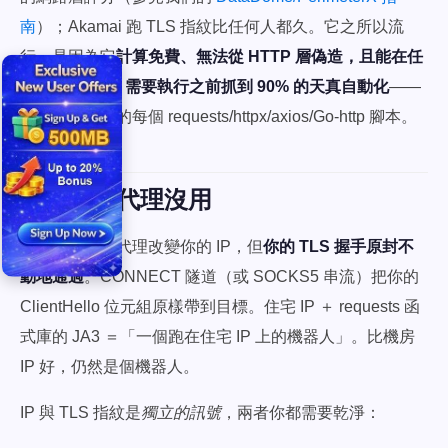
南
）；Akamai 跑 TLS 指紋比任何人都久。它之所以流
行，是因為它
計算免費、無法從 HTTP 層偽造，且能在任
何 JavaScript 需要執行之前抓到 90% 的天真自動化
——
有史以來寫過的每個 requests/httpx/axios/Go-http 腳本。
為何單靠代理沒用
這讓人意外：代理改變你的 IP，但
你的 TLS 握手原封不
動地通過
。CONNECT 隧道（或 SOCKS5 串流）把你的
ClientHello 位元組原樣帶到目標。住宅 IP ＋ requests 函
式庫的 JA3 ＝「一個跑在住宅 IP 上的機器人」。比機房
IP 好，仍然是個機器人。
IP 與 TLS 指紋是
獨立的訊號
，兩者你都需要乾淨：