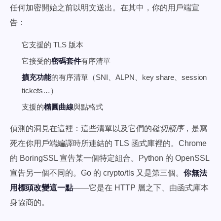
任何加密開始之前以明文送出。在其中，你的用戶端宣
告：
它支援的 TLS 版本
它接受的
密碼套件
有序清單
擴充功能
的有序清單（SNI、ALPN、key share、session
tickets…）
支援的
橢圓曲線
與點格式
偵測的洞見在這裡：這些清單以及它們的
確切順序
，是寫
死在你用戶端編譯時所連結的 TLS 函式庫裡的。Chrome
的 BoringSSL 宣告某一個特定組合。Python 的 OpenSSL
宣告另一個不同的。Go 的 crypto/tls 又是第三個。
你無法
用標頭改變這一點
——它是在 HTTP 層之下、由函式庫本
身協商的。