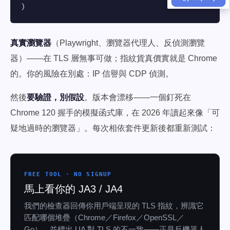
)
真實瀏覽器
（Playwright、瀏覽器代理人、反偵測瀏覽
器）——在 TLS 層無事可做；指紋貨真價實就是 Chrome
的。你的風險在別處：IP 信譽與 CDP 偵測。
然後
要驗證，別假設
。版本會漂移——一個釘死在
Chrome 120 握手的模擬函式庫，在 2026 年讀起來像「可
疑地過時的瀏覽器」。每次相依套件更新後都重新測試：
FREE TOOL · NO SIGNUP
馬上看你的 JA3 / JA4
我們的檢查器回傳你用戶端呈現的 TLS 指紋，辨識它
匹配哪個堆疊（Chrome／Firefox／OpenSSL／
Go），並標出 UA 對 TLS 的不一致——正是反機器人