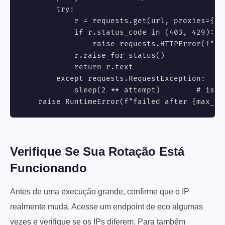
        try:

            r = requests.get(url, proxies={"h
            if r.status_code in (403, 429):

                raise requests.HTTPError(f"bl
            r.raise_for_status()

            return r.text

        except requests.RequestException:

            sleep(2 ** attempt)        # 1s, 2
    raise RuntimeError(f"failed after {max_re
Verifique Se Sua Rotação Está
Funcionando
Antes de uma execução grande, confirme que o IP
realmente muda. Acesse um endpoint de eco algumas
vezes e verifique se os IPs diferem. Para também