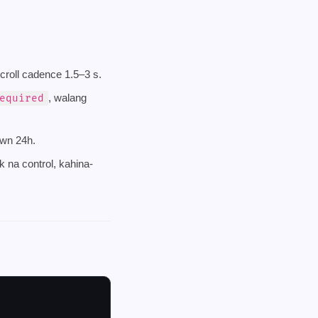
croll cadence 1.5–3 s.
, walang
equired
own 24h.
 na control, kahina-