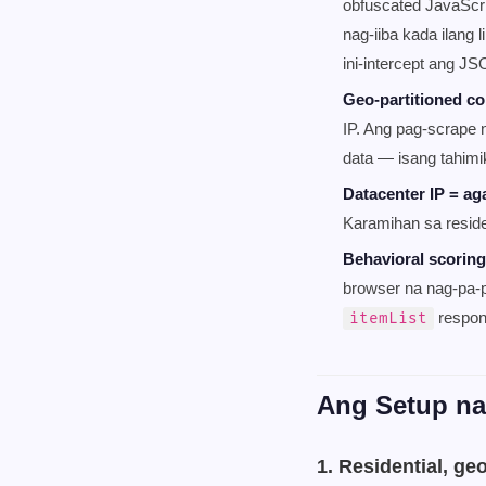
obfuscated JavaScr
nag-iiba kada ilang
ini-intercept ang J
Geo-partitioned co
IP. Ang pag-scrape 
data — isang tahimi
Datacenter IP = ag
Karamihan sa residen
Behavioral scorin
browser na nag-pa-p
respon
itemList
Ang Setup n
1. Residential, ge