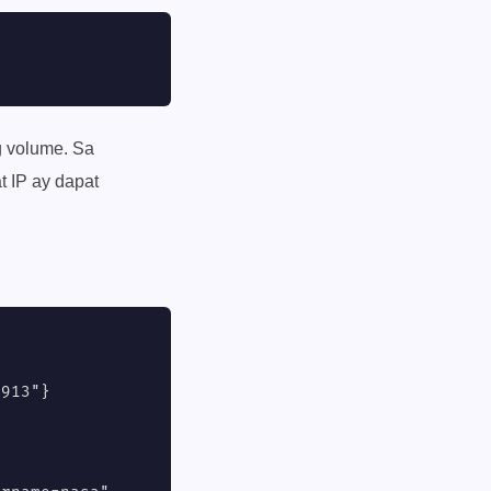
 volume. Sa
t IP ay dapat
913"}
