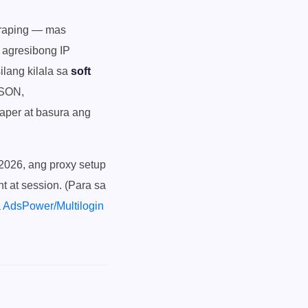
craping — mas
 agresibong IP
silang kilala sa
soft
JSON,
raper at basura ang
2026, ang proxy setup
t at session. (Para sa
a
AdsPower/Multilogin