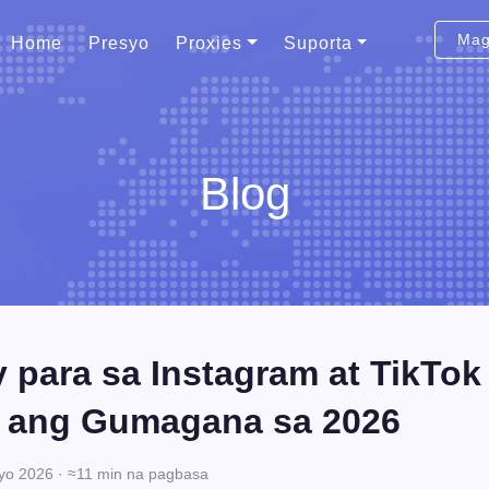
Mag
Home
Presyo
Proxies
Suporta
Blog
 para sa Instagram at TikTok
 ang Gumagana sa 2026
yo 2026 · ≈11 min na pagbasa