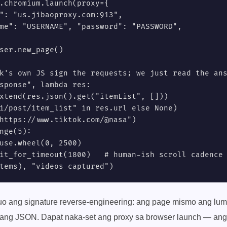
.chromium.launch(proxy={

": "us.jibaoproxy.com:913",

me": "USERNAME", "password": "PASSWORD",

ser.new_page()

k's own JS sign the requests; we just read the ans
sponse", lambda res:

xtend(res.json().get("itemList", []))

i/post/item_list" in res.url else None)

https://www.tiktok.com/@nasa")

nge(5):

use.wheel(0, 2500)

it_for_timeout(1800)   # human-ish scroll cadence

tems), "videos captured")
uo ang signature reverse-engineering: ang page mismo ang lumi
o ang JSON. Dapat naka-set ang proxy sa browser launch — ang 