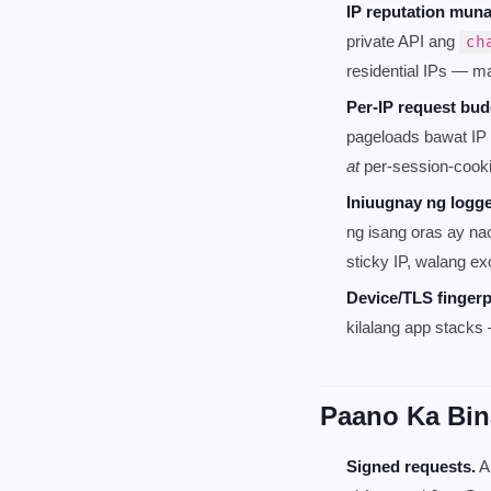
IP reputation muna
private API ang
ch
residential IPs — m
Per-IP request bud
pageloads bawat IP 
at
per-session-cooki
Iniuugnay ng logge
ng isang oras ay na
sticky IP, walang ex
Device/TLS fingerp
kilalang app stacks
Paano Ka Bin
Signed requests.
A