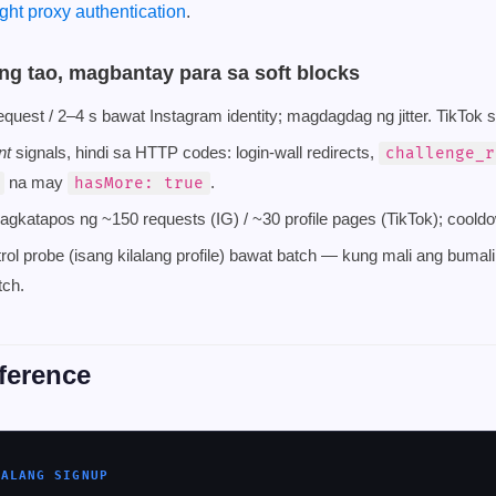
ght proxy authentication
.
ng tao, magbantay para sa soft blocks
uest / 2–4 s bawat Instagram identity; magdagdag ng jitter. TikTok s
nt
signals, hindi sa HTTP codes: login-wall redirects,
challenge_r
na may
.
hasMore: true
y pagkatapos ng ~150 requests (IG) / ~30 profile pages (TikTok); coold
l probe (isang kilalang profile) bawat batch — kung mali ang bumalik
tch.
ference
WALANG SIGNUP