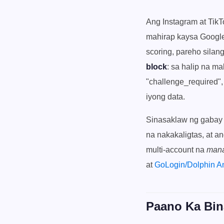
Ang Instagram at Tik
mahirap kaysa Google
scoring, pareho silang
block
: sa halip na m
"challenge_required",
iyong data.
Sinasaklaw ng gabay n
na nakakaligtas, at a
multi-account na
man
at
GoLogin/Dolphin A
Paano Ka Bin