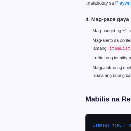
tinatalakay sa
Playwri
4. Mag-pace gaya 
Mag-budget ng ~1 req
Mag-alerto sa
conte
lamang
itemList
I-retire ang identit
Magpatakbo ng contro
hinala ang buong ba
Mabilis na Re
LIBRENG TOOL · 