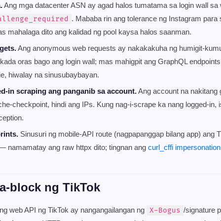
.
Ang mga datacenter ASN ay agad halos tumatama sa login wall sa we
. Mababa rin ang tolerance ng Instagram para
allenge_required
as mahalaga dito ang kalidad ng pool kaysa halos saanman.
gets.
Ang anonymous web requests ay nakakakuha ng humigit-kum
kada oras bago ang login wall; mas mahigpit ang GraphQL endpoints
e, hiwalay na sinusubaybayan.
d-in scraping ang panganib sa account.
Ang account na nakitang g
che-checkpoint, hindi ang IPs. Kung nag-i-scrape ka nang logged-in, 
ception.
rints.
Sinusuri ng mobile-API route (nagpapanggap bilang app) ang TL
 — namamatay ang raw httpx dito; tingnan ang
curl_cffi impersonation
a-block ng TikTok
ng web API ng TikTok ay nangangailangan ng
/signature 
X-Bogus