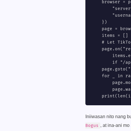
    browser = p
        "server
        "userna
    })

    page = brow
    items = []

    # Let TikTo
    page.on("re
        items.e
        if "/ap
    page.goto("
    for _ in ra
        page.mo
        page.wa
    print(len(i
Iniiwasan nito nang b
, at ina-ani m
Bogus