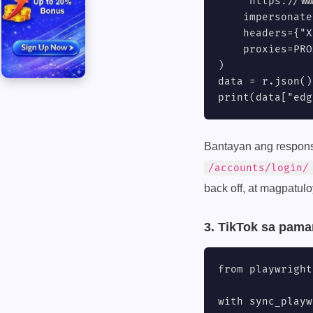
    "https://ww
    impersonate
    headers={"X
    proxies=PRO
)

data = r.json()
print(data["edg
Bantayan ang respons
/accounts/login/
back off, at magpatulo
3. TikTok sa pama
from playwright
with sync_playw