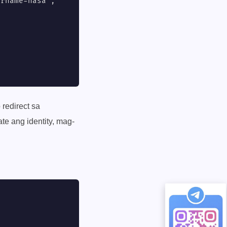
rname=nasa",

 redirect sa
te ang identity, mag-