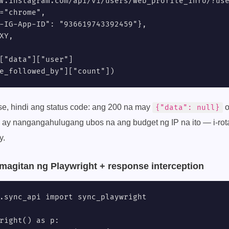
w.instagram.com/api/v1/users/web_profile_info/?use
="chrome",

-IG-App-ID": "936619743392459"},

XY,

["data"]["user"]

e_followed_by"]["count"])
e, hindi ang status code: ang 200 na may
o
{"data": null}
ay nangangahulugang ubos na ang budget ng IP na ito — i-rota
y.
magitan ng Playwright + response interception
.sync_api import sync_playwright

right() as p:
