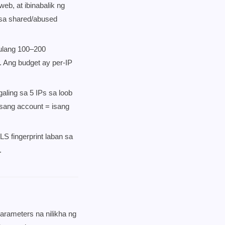
b, at ibinabalik ng
 sa shared/abused
ulang 100–200
. Ang budget ay per-IP
aling sa 5 IPs sa loob
isang account = isang
S fingerprint laban sa
.
parameters na nilikha ng