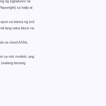
ng ng signatures na
aywright) sa halip at
 ayon sa bansa ng exit
ndi lang naka-block na
ula sa cloud ASNs.
in sa risk models; ang
to (walang lamang