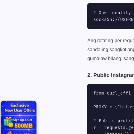
# One identity 
socks5h://USERN
Ang rotating-per-requ
sandaling sangkot ang
gumalaw bilang isang 
2. Public Instag
from curl_cffi 
PROXY = {"https
# Public profil
r = requests.get