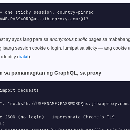
= one sticky session, country-pinned

AME:
PASSWORD@us.jibaoproxy.com
:913
est ay ayos lang para sa
anonymous public
pages sa mababang
 isang session cookie o login, lumipat sa sticky — ang cookie a
identity (
bakit
).
ram sa pamamagitan ng GraphQL, sa proxy
import requests

": "socks5h://USERNAME:
PASSWORD@us.jibaoproxy.com
:
e JSON (no login) - impersonate Chrome's TLS

(
