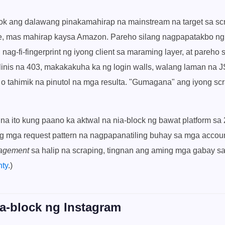
Tok ang dalawang pinakamahirap na mainstream na target sa s
, mas mahirap kaysa Amazon. Pareho silang nagpapatakbo ng
 nag-fi-fingerprint ng iyong client sa maraming layer, at pareho 
alinis na 403, makakakuha ka ng login walls, walang laman na 
 o tahimik na pinutol na mga resulta. "Gumagana" ang iyong sc
a ito kung paano ka aktwal na nia-block ng bawat platform sa 
ng mga request pattern na nagpapanatiling buhay sa mga accoun
agement
sa halip na scraping, tingnan ang aming mga gabay s
nty
.)
a-block ng Instagram