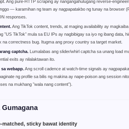
ipt. Ang pure-HTTP scraping ay nangangahulugang reverse-engineeri
 linggo — karamihan ng team ay nagpapatakbo ng tunay na browser (Pl
SON responses.
ntent.
Ang TikTok content, trends, at maging availability ay magkaiba
ng "US TikTok" mula sa EU IPs ay nagbibigay sa iyo ng ibang data, hi
k na correctness bug. Itugma ang proxy country sa target market.
arang captcha.
Lumalabas ang slider/whirl captcha sa unang load m
tial exits ay nilalaktawan ito.
g sa webapp.
Ang scroll cadence at watch-time signals ay nagpapaka
aginate ng profile sa bilis ng makina ay nape-poison ang session ni
ses na mukhang "wala nang content").
a Gumagana
o-matched, sticky bawat identity