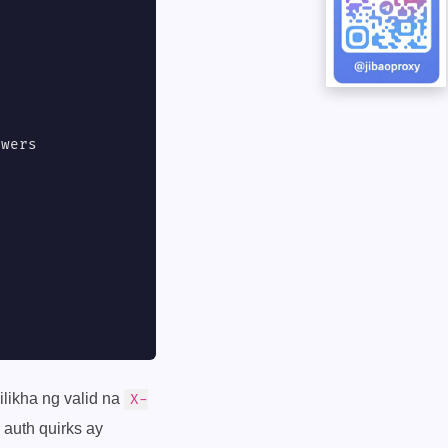
wers

likha ng valid na
X-
auth quirks ay