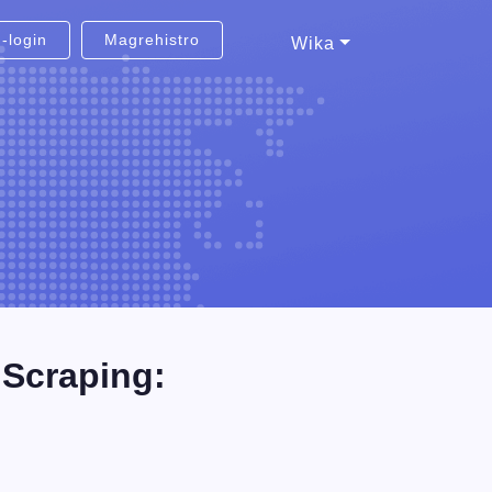
-login
Magrehistro
Wika
 Scraping: