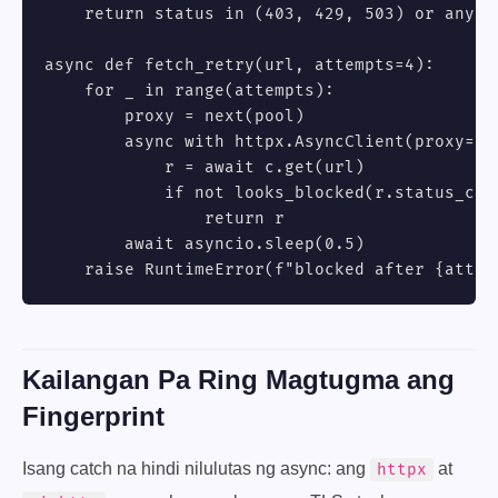
    return status in (403, 429, 503) or any(m
async def fetch_retry(url, attempts=4):

    for _ in range(attempts):

        proxy = next(pool)

        async with httpx.AsyncClient(proxy=pro
            r = await c.get(url)

            if not looks_blocked(r.status_code
                return r

        await asyncio.sleep(0.5)

    raise RuntimeError(f"blocked after {attem
Kailangan Pa Ring Magtugma ang
Fingerprint
Isang catch na hindi nilulutas ng async: ang
at
httpx