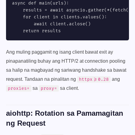
async def main(urls):

    results = await asyncio.gather(*(fetch(u) 
    for client in clients.values():

        await client.aclose()

    return results
Ang muling paggamit ng isang client bawat exit ay
pinapanatiling buhay ang HTTP/2 at connection pooling
sa halip na magbayad ng sariwang handshake sa bawat
request. Tandaan na pinalitan ng
ang
httpx>=0.28
sa
sa client.
proxies=
proxy=
aiohttp: Rotation sa Pamamagitan
ng Request