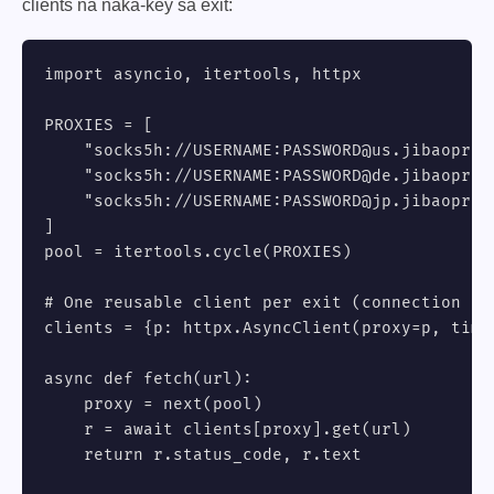
clients na naka-key sa exit:
import asyncio, itertools, httpx

PROXIES = [

    "socks5h://USERNAME:PASSWORD@us.jibaoproxy
    "socks5h://USERNAME:PASSWORD@de.jibaoproxy
    "socks5h://USERNAME:PASSWORD@jp.jibaoproxy
]

pool = itertools.cycle(PROXIES)

# One reusable client per exit (connection poo
clients = {p: httpx.AsyncClient(proxy=p, time
async def fetch(url):

    proxy = next(pool)

    r = await clients[proxy].get(url)

    return r.status_code, r.text
