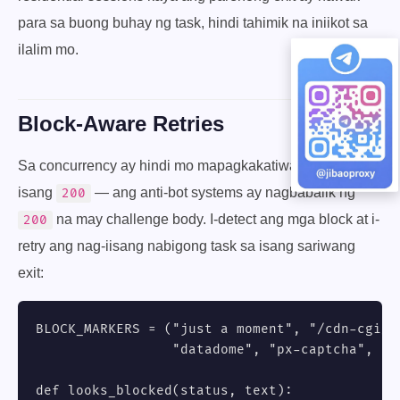
para sa buong buhay ng task, hindi tahimik na iniikot sa
ilalim mo.
Block-Aware Retries
Sa concurrency ay hindi mo mapagkakatiwalaan ang
isang
— ang anti-bot systems ay nagbabalik ng
200
na may challenge body. I-detect ang mga block at i-
200
retry ang nag-iisang nabigong task sa isang sariwang
exit:
BLOCK_MARKERS = ("just a moment", "/cdn-cgi/ch
                 "datadome", "px-captcha", "ac
def looks_blocked(status, text):
