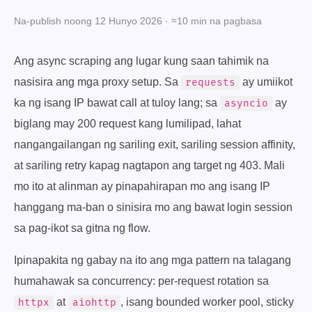
Na-publish noong 12 Hunyo 2026 · ≈10 min na pagbasa
Ang async scraping ang lugar kung saan tahimik na
nasisira ang mga proxy setup. Sa
ay umiikot
requests
ka ng isang IP bawat call at tuloy lang; sa
ay
asyncio
biglang may 200 request kang lumilipad, lahat
nangangailangan ng sariling exit, sariling session affinity,
at sariling retry kapag nagtapon ang target ng 403. Mali
mo ito at alinman ay pinapahirapan mo ang isang IP
hanggang ma-ban o sinisira mo ang bawat login session
sa pag-ikot sa gitna ng flow.
Ipinapakita ng gabay na ito ang mga pattern na talagang
humahawak sa concurrency: per-request rotation sa
at
, isang bounded worker pool, sticky
httpx
aiohttp