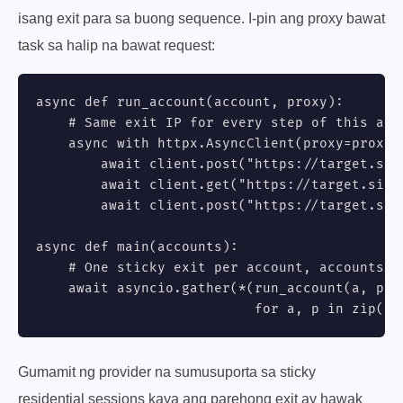
isang exit para sa buong sequence. I-pin ang proxy bawat
task sa halip na bawat request:
async def run_account(account, proxy):

    # Same exit IP for every step of this acco
    async with httpx.AsyncClient(proxy=proxy, 
        await client.post("https://target.sit
        await client.get("https://target.site/
        await client.post("https://target.sit
async def main(accounts):

    # One sticky exit per account, accounts ru
    await asyncio.gather(*(run_account(a, p)

                           for a, p in zip(ac
Gumamit ng provider na sumusuporta sa sticky
residential sessions kaya ang parehong exit ay hawak