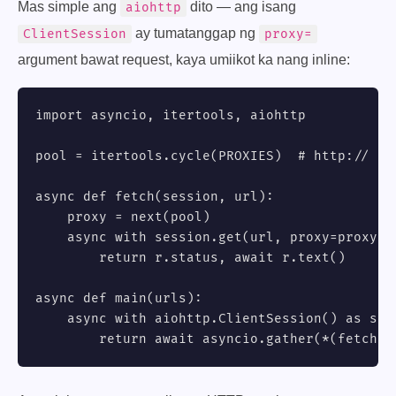
Mas simple ang
dito — ang isang
aiohttp
ay tumatanggap ng
ClientSession
proxy=
argument bawat request, kaya umiikot ka nang inline:
import asyncio, itertools, aiohttp

pool = itertools.cycle(PROXIES)  # http:// or
async def fetch(session, url):

    proxy = next(pool)

    async with session.get(url, proxy=proxy, 
        return r.status, await r.text()

async def main(urls):

    async with aiohttp.ClientSession() as sess
        return await asyncio.gather(*(fetch(s