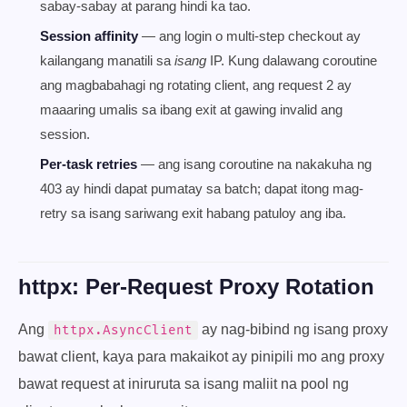
sabay-sabay at parang hindi ka tao.
Session affinity
— ang login o multi-step checkout ay
kailangang manatili sa
isang
IP. Kung dalawang coroutine
ang magbabahagi ng rotating client, ang request 2 ay
maaaring umalis sa ibang exit at gawing invalid ang
session.
Per-task retries
— ang isang coroutine na nakakuha ng
403 ay hindi dapat pumatay sa batch; dapat itong mag-
retry sa isang sariwang exit habang patuloy ang iba.
httpx: Per-Request Proxy Rotation
Ang
ay nag-bibind ng isang proxy
httpx.AsyncClient
bawat client, kaya para makaikot ay pinipili mo ang proxy
bawat request at iniruruta sa isang maliit na pool ng