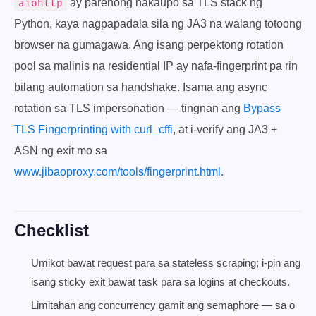
ay parehong nakaupo sa TLS stack ng
aiohttp
Python, kaya nagpapadala sila ng JA3 na walang totoong
browser na gumagawa. Ang isang perpektong rotation
pool sa malinis na residential IP ay nafa-fingerprint pa rin
bilang automation sa handshake. Isama ang async
rotation sa TLS impersonation — tingnan ang
Bypass
TLS Fingerprinting with curl_cffi
, at i-verify ang JA3 +
ASN ng exit mo sa
www.jibaoproxy.com/tools/fingerprint.html
.
Checklist
Umikot bawat request para sa stateless scraping; i-pin ang
isang sticky exit bawat task para sa logins at checkouts.
Limitahan ang concurrency gamit ang semaphore — sa o