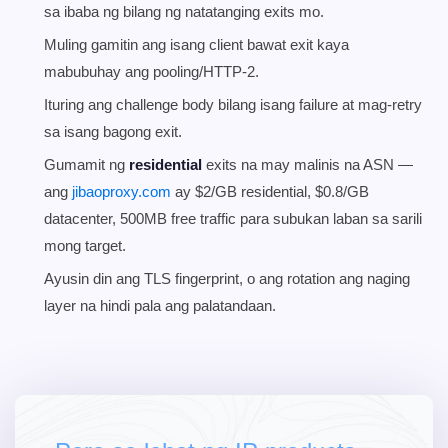
sa ibaba ng bilang ng natatanging exits mo.
Muling gamitin ang isang client bawat exit kaya
mabubuhay ang pooling/HTTP-2.
Ituring ang challenge body bilang isang failure at mag-retry
sa isang bagong exit.
Gumamit ng
residential
exits na may malinis na ASN —
ang
jibaoproxy.com
ay $2/GB residential, $0.8/GB
datacenter, 500MB free traffic para subukan laban sa sarili
mong target.
Ayusin din ang TLS fingerprint, o ang rotation ang naging
layer na hindi pala ang palatandaan.