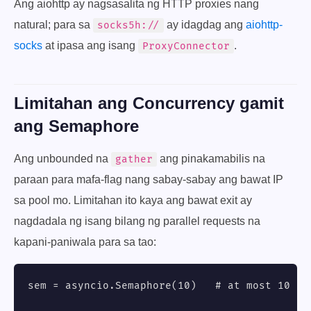
Ang aiohttp ay nagsasalita ng HTTP proxies nang
natural; para sa
ay idagdag ang
aiohttp-
socks5h://
socks
at ipasa ang isang
.
ProxyConnector
Limitahan ang Concurrency gamit
ang Semaphore
Ang unbounded na
ang pinakamabilis na
gather
paraan para mafa-flag nang sabay-sabay ang bawat IP
sa pool mo. Limitahan ito kaya ang bawat exit ay
nagdadala ng isang bilang ng parallel requests na
kapani-paniwala para sa tao:
sem = asyncio.Semaphore(10)   # at most 10 in 