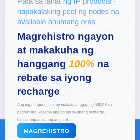
Para sa lahat ng IP products ·
napakalaking pool ng nodes na
available anumang oras
Magrehistro ngayon
at makakuha ng
hanggang
100%
na
rebate sa iyong
recharge
Ang mga bagong user ay makakatanggap ng 500MB sa
pagrehistro, kasama ang bonus sa unang recharge.
Limitadong oras lang ang alok.
MAGREHISTRO