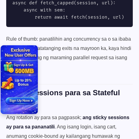
async def fetch_capped(session, url):

    async with sem:

        return await fetch(session, url)
Rule of thumb: panatilihin ang concurrency sa o sa ibaba
ng bilang ng natatanging exits na mayroon ka, kaya hindi
ka nagpapatong ng maraming parallel request sa isang
residential IP.
Sticky Sessions para sa Stateful
Flows
Ang rotation ay para sa pagpasok;
ang sticky sessions
ay para sa pananatili
. Ang isang login, isang cart,
anumang cookie-bound ay kailangang humawak ng