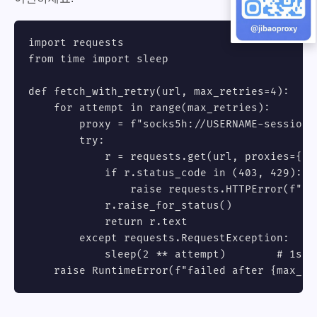
import requests

from time import sleep

def fetch_with_retry(url, max_retries=4):

    for attempt in range(max_retries):

        proxy = f"socks5h://USERNAME-session-
        try:

            r = requests.get(url, proxies={"h
            if r.status_code in (403, 429):

                raise requests.HTTPError(f"bl
            r.raise_for_status()

            return r.text

        except requests.RequestException:

            sleep(2 ** attempt)        # 1s, 2
    raise RuntimeError(f"failed after {max_re