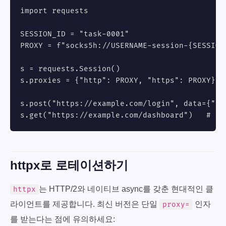
import requests

SESSION_ID = "task-0001"

PROXY = f"socks5h://USERNAME-session-{SESSION
s = requests.Session()

s.proxies = {"http": PROXY, "https": PROXY}

s.post("https://example.com/login", data={"u":
s.get("https://example.com/dashboard")   # sa
httpx로 로테이션하기
는 HTTP/2와 네이티브 async를 갖춘 현대적인 클
httpx
라이언트를 제공합니다. 최신 버전은 단일
인자
proxy=
를 받는다는 점에 유의하세요: