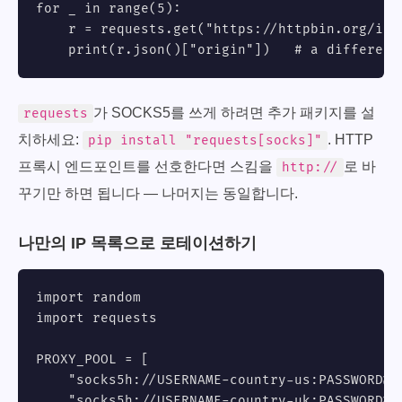
for _ in range(5):

    r = requests.get("https://httpbin.org/ip"
    print(r.json()["origin"])   # a different
가 SOCKS5를 쓰게 하려면 추가 패키지를 설
requests
치하세요:
. HTTP
pip install "requests[socks]"
프록시 엔드포인트를 선호한다면 스킴을
로 바
http://
꾸기만 하면 됩니다 — 나머지는 동일합니다.
나만의 IP 목록으로 로테이션하기
import random

import requests

PROXY_POOL = [

    "socks5h://USERNAME-country-us:
PASSWORD@g
    "socks5h://USERNAME-country-uk:
PASSWORD@g