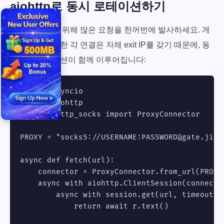
aiohttp로 동시 로테이션하기
높은 처리량을 위해 많은 요청을 한꺼번에 발사하세요. 게
이트웨이를 통한 각 연결은 자체 exit IP를 갖기 때문에, 동
시성과 로테이션이 함께 이루어집니다:
import asyncio

import aiohttp

from aiohttp_socks import ProxyConnector

PROXY = "socks5://USERNAME:
PASSWORD@gate.jiba
async def fetch(url):

    connector = ProxyConnector.from_url(PROXY)
    async with aiohttp.ClientSession(connecto
        async with session.get(url, timeout=a
            return await r.text()
