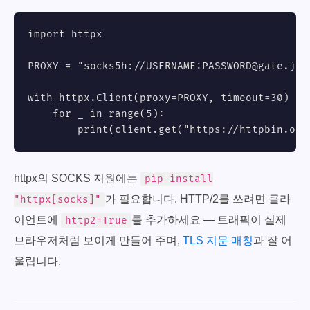
import httpx

PROXY = "socks5h://USERNAME:
PASSWORD@gate.jib
with httpx.Client(proxy=PROXY, timeout=30) as 
    for _ in range(5):

        print(client.get("https://httpbin.org
httpx의 SOCKS 지원에는
pip install
가 필요합니다. HTTP/2를 쓰려면 클라
"httpx[socks]"
이언트에
를 추가하세요 — 트래픽이 실제
http2=True
브라우저처럼 보이게 만들어 주며,
TLS 지문 매칭
과 잘 어
울립니다.