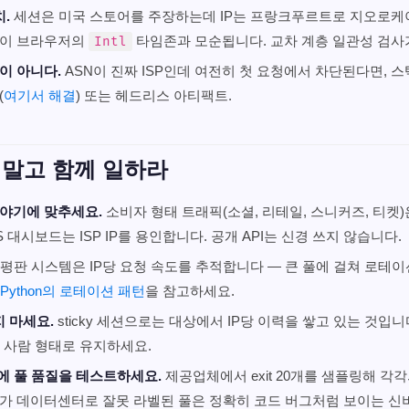
.
세션은 미국 스토어를 주장하는데 IP는 프랑크푸르트로 지오로케
이 브라우저의
타임존과 모순됩니다. 교차 계층 일관성 검사
Intl
문이 아니다.
ASN이 진짜 ISP인데 여전히 첫 요청에서 차단된다면, 
(
여기서 해결
) 또는 헤드리스 아티팩트.
 말고 함께 일하라
이야기에 맞추세요.
소비자 형태 트래픽(소셜, 리테일, 스니커즈, 티켓
aS 대시보드는 ISP IP를 용인합니다. 공개 API는 신경 쓰지 않습니다.
평판 시스템은 IP당 요청 속도를 추적합니다 — 큰 풀에 걸쳐 로테이션
Python의 로테이션 패턴
을 참고하세요.
먹지 마세요.
sticky 세션으로는 대상에서 IP당 이력을 쌓고 있는 것입
 사람 형태로 유지하세요.
에 풀 품질을 테스트하세요.
제공업체에서 exit 20개를 샘플링해 각각
0%가 데이터센터로 잘못 라벨된 풀은 정확히 코드 버그처럼 보이는 