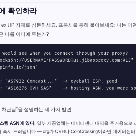
에 확인하라
exit IP 자체를 심문하세요. 프록시를 통해 물어보세요: 나는 어떤
은 나를 어디에 두는가?
 world see when you connect through your proxy?

ocks5h://USERNAME:
PASSWORD@us.jibaoproxy.com
:913" 
pinfo.io/json"

: "AS7922 Comcast..."  -> eyeball ISP, good

: "AS16276 OVH SAS"    -> hosting ASN, you were s
 차단됨"을 설명하는 세 가지 발견:
호스팅 ASN에 있다.
일부 제공업체는 데이터센터 대역을 주거용으로 
를 즉시 드러냅니다 — org가 OVH나 ColoCrossing이라면 데이터센