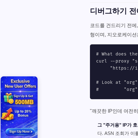
디버그하기 전
코드를 건드리기 전에, 
형이며, 지오로케이션
# What does the
curl --proxy "s
     "https://i
# Look at "org"
#         "org"
"깨끗한 IP인데 여전히
그 "주거용" IP가 
다. ASN 조회가 이