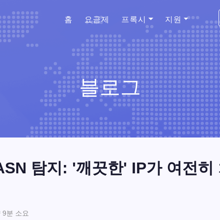
홈
요금제
프록시
지원
블로그
ASN 탐지: '깨끗한' IP가 여전
약 9분 소요