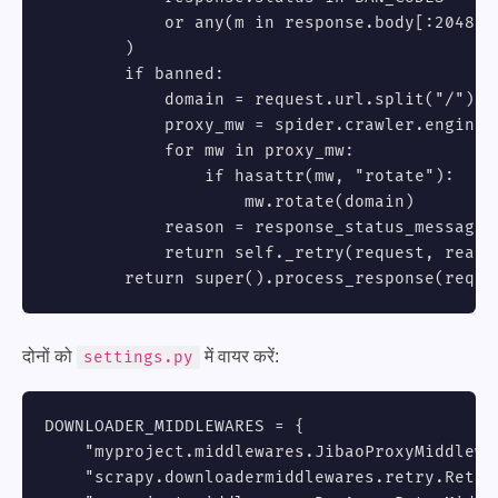
            or any(m in response.body[:2048].
        )

        if banned:

            domain = request.url.split("/")[2]
            proxy_mw = spider.crawler.engine.
            for mw in proxy_mw:

                if hasattr(mw, "rotate"):

                    mw.rotate(domain)        #
            reason = response_status_message(r
            return self._retry(request, reason
        return super().process_response(reque
दोनों को
में वायर करें:
settings.py
DOWNLOADER_MIDDLEWARES = {

    "myproject.middlewares.JibaoProxyMiddlewar
    "scrapy.downloadermiddlewares.retry.Retry