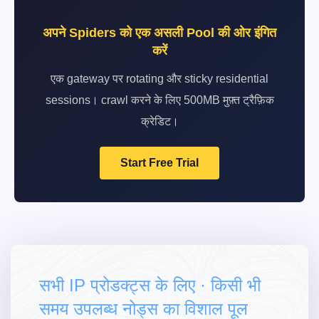
अपने Spiders को एक असली Pool की ओर इंगित
करें
एक gateway पर rotating और sticky residential
sessions। crawl करने के लिए 500MB मुफ़्त ट्रैफ़िक
क्रेडिट।
Start Free Trial
सभी IP प्रोडक्ट्स के लिए · किसी भी
समय उपलब्ध नोड्स का विशाल पूल