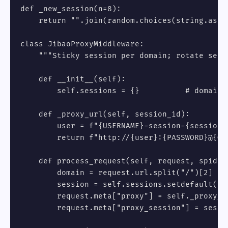
def _new_session(n=8):

    return "".join(random.choices(string.asci
class JibaoProxyMiddleware:

    """Sticky session per domain; rotate sessi
    def __init__(self):

        self.sessions = {}          # domain -
    def _proxy_url(self, session_id):

        user = f"{USERNAME}-session-{session_i
        return f"http://{user}:{PASSWORD}@{GAT
    def process_request(self, request, spider)
        domain = request.url.split("/")[2]

        session = self.sessions.setdefault(dom
        request.meta["proxy"] = self._proxy_ur
        request.meta["proxy_session"] = sessio