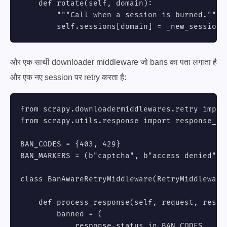
    def rotate(self, domain):

        """Call when a session is burned."""

        self.sessions[domain] = _new_session(
और एक साथी downloader middleware जो bans का पता लगाता है
और एक नए session पर retry करता है:
from scrapy.downloadermiddlewares.retry import
from scrapy.utils.response import response_sta
BAN_CODES = {403, 429}

BAN_MARKERS = (b"captcha", b"access denied", b
class BanAwareRetryMiddleware(RetryMiddleware)
    def process_response(self, request, respon
        banned = (

            response.status in BAN_CODES
