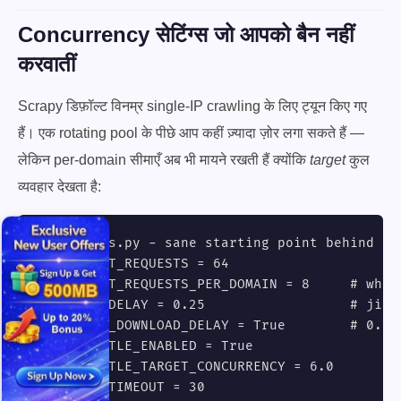
Concurrency सेटिंग्स जो आपको बैन नहीं
करवातीं
Scrapy डिफ़ॉल्ट विनम्र single-IP crawling के लिए ट्यून किए गए
हैं। एक rotating pool के पीछे आप कहीं ज़्यादा ज़ोर लगा सकते हैं —
लेकिन per-domain सीमाएँ अब भी मायने रखती हैं क्योंकि
target
कुल
व्यवहार देखता है:
# settings.py - sane starting point behind a r
CONCURRENT_REQUESTS = 64

CONCURRENT_REQUESTS_PER_DOMAIN = 8     # what 
DOWNLOAD_DELAY = 0.25                  # jitte
RANDOMIZE_DOWNLOAD_DELAY = True        # 0.5x-
AUTOTHROTTLE_ENABLED = True

AUTOTHROTTLE_TARGET_CONCURRENCY = 6.0

DOWNLOAD_TIMEOUT = 30
