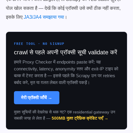
पोल खोल सकता है — देखें कि कोई प्रॉक्सी उसे क्यों ठीक नहीं करता,
इसके लिए
JA3/JA4 समझाया गया
।
FREE TOOL · NO SIGNUP
crawl से पहले अपनी प्रॉक्सी सूची validate करें
हमारे Proxy Checker में endpoints paste करें: यह
connectivity, latency, anonymity स्तर और exit-IP टाइप को
बल्क में टेस्ट करता है — इससे पहले कि Scrapy उन पर retries
बर्बाद करे, मृत या ग़लत लेबल वाली प्रॉक्सी पकड़ें।
मेरी प्रॉक्सी जाँचें →
मुफ़्त सूचियों की देखरेख से थक गए? एक residential gateway उन
सबकी जगह ले लेता है —
500MB मुफ़्त ट्रैफ़िक क्रेडिट पाएँ →