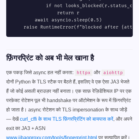
            if not looks_blocked(r.status_code
                return r

        await asyncio.sleep(0.5)

    raise RuntimeError(f"blocked after {attem
फ़िंगरप्रिंट को अब भी मेल खाना है
एक पकड़ जिसे async हल नहीं करता:
और
httpx
aiohttp
दोनों Python के TLS स्टैक पर बैठते हैं, इसलिए वे एक ऐसा JA3 भेजते
हैं जो कोई असली ब्राउज़र नहीं बनाता। एक साफ़ रेज़िडेंशियल IP पर एक
परफ़ेक्ट रोटेशन पूल भी handshake पर ऑटोमेशन के रूप में फ़िंगरप्रिंट
हो जाता है। async रोटेशन को TLS impersonation के साथ जोड़ें
— देखें
curl_cffi के साथ TLS फ़िंगरप्रिंटिंग को बायपास करें
, और अपने
exit का JA3 + ASN
www.jibaoproxy.com/tools/fingerprint.html
पर सत्यापित करें।