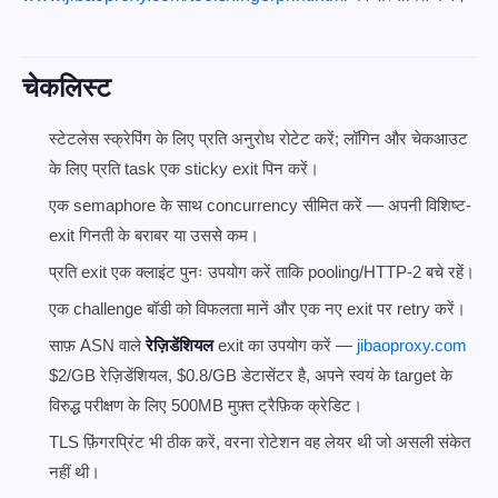
चेकलिस्ट
स्टेटलेस स्क्रेपिंग के लिए प्रति अनुरोध रोटेट करें; लॉगिन और चेकआउट
के लिए प्रति task एक sticky exit पिन करें।
एक semaphore के साथ concurrency सीमित करें — अपनी विशिष्ट-
exit गिनती के बराबर या उससे कम।
प्रति exit एक क्लाइंट पुनः उपयोग करें ताकि pooling/HTTP-2 बचे रहें।
एक challenge बॉडी को विफलता मानें और एक नए exit पर retry करें।
साफ़ ASN वाले
रेज़िडेंशियल
exit का उपयोग करें —
jibaoproxy.com
$2/GB रेज़िडेंशियल, $0.8/GB डेटासेंटर है, अपने स्वयं के target के
विरुद्ध परीक्षण के लिए 500MB मुफ़्त ट्रैफ़िक क्रेडिट।
TLS फ़िंगरप्रिंट भी ठीक करें, वरना रोटेशन वह लेयर थी जो असली संकेत
नहीं थी।