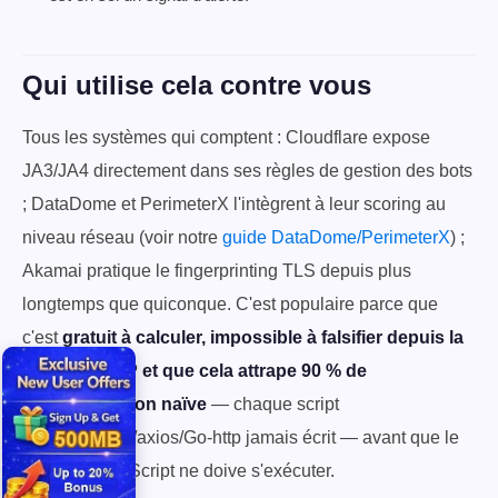
Qui utilise cela contre vous
Tous les systèmes qui comptent : Cloudflare expose
JA3/JA4 directement dans ses règles de gestion des bots
; DataDome et PerimeterX l'intègrent à leur scoring au
niveau réseau (voir notre
guide DataDome/PerimeterX
) ;
Akamai pratique le fingerprinting TLS depuis plus
longtemps que quiconque. C'est populaire parce que
c'est
gratuit à calculer, impossible à falsifier depuis la
couche HTTP et que cela attrape 90 % de
l'automatisation naïve
— chaque script
requests/httpx/axios/Go-http jamais écrit — avant que le
moindre JavaScript ne doive s'exécuter.