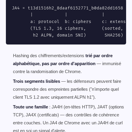
JA4 = t13d1516h2_8daaf6152771_b0da82dd1658

       |            |             |

       a: protocol  b: ciphers    c: extension
       (TLS 1.3, 16 ciphers,      (sorted, tru
        h2 ALPN, domain SNI)       SHA256)
Hashing des chiffrements/extensions
trié par ordre
alphabétique, pas par ordre d'apparition
— immunisé
contre la randomisation de Chrome.
Trois segments lisibles
— les défenseurs peuvent faire
correspondre des empreintes partielles ("n'importe quel
client TLS 1.2 avec uniquement ALPN h1").
Toute une famille
: JA4H (en-têtes HTTP), JA4T (options
TCP), JA4X (certificats) — des contrôles de cohérence
entre couches. Un JA4 de Chrome avec un JA4H de curl
est en soi un signal d'alerte.