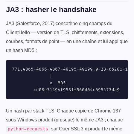
JA3 : hasher le handshake
JA3 (Salesforce, 2017) concatène cinq champs du
ClientHello — version de TLS, chiffrements, extensions,
courbes, formats de point — en une chaîne et lui applique
un hash MD5 :
771,4865-4866-4867-49195-49199,0-23-65281-10-1
              |

              v  MD5

        cd08e31494f9531f560d64c695473da9
Un hash par stack TLS. Chaque copie de Chrome 137
sous Windows produit (presque) le même JA3 ; chaque
sur OpenSSL 3.x produit le même
python-requests