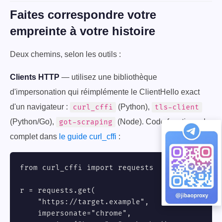
Faites correspondre votre
empreinte à votre histoire
Deux chemins, selon les outils :
Clients HTTP
— utilisez une bibliothèque
d'impersonation qui réimplémente le ClientHello exact
d'un navigateur :
(Python),
curl_cffi
tls-client
(Python/Go),
(Node). Code fonctionnel
got-scraping
complet dans
le guide curl_cffi
:
from curl_cffi import requests

r = requests.get(

    "https://target.example",

    impersonate="chrome",
