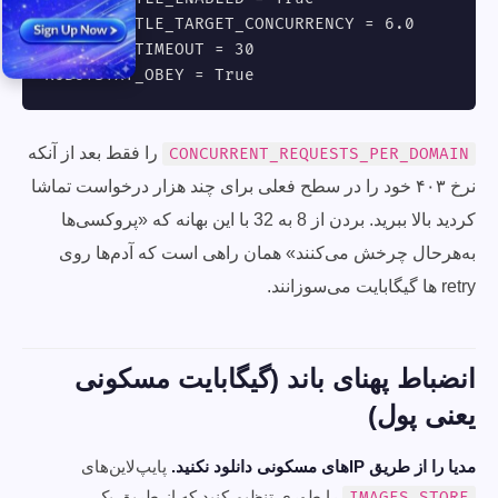
AUTOTHROTTLE_TARGET_CONCURRENCY = 6.0

DOWNLOAD_TIMEOUT = 30

ROBOTSTXT_OBEY = True
را فقط بعد از آنکه
CONCURRENT_REQUESTS_PER_DOMAIN
نرخ ۴۰۳ خود را در سطح فعلی برای چند هزار درخواست تماشا
کردید بالا ببرید. بردن از 8 به 32 با این بهانه که «پروکسی‌ها
به‌هرحال چرخش می‌کنند» همان راهی است که آدم‌ها روی
retry ها گیگابایت می‌سوزانند.
انضباط پهنای باند (گیگابایت مسکونی
یعنی پول)
مدیا را از طریق IPهای مسکونی دانلود نکنید.
پایپ‌لاین‌های
را طوری تنظیم کنید که از طریق یک
IMAGES_STORE