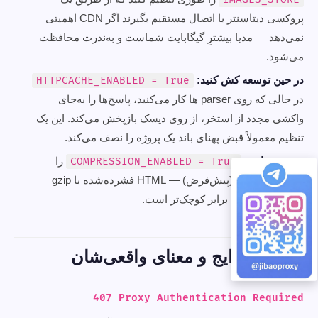
پروکسی دیتاسنتر یا اتصال مستقیم بگیرند اگر CDN اهمیتی
نمی‌دهد — مدیا بیشترِ گیگابایت شماست و به‌ندرت محافظت
می‌شود.
در حین توسعه کش کنید:
HTTPCACHE_ENABLED = True
در حالی که روی parser ها کار می‌کنید، پاسخ‌ها را به‌جای
واکشی مجدد از استخر، از روی دیسک بازپخش می‌کند. این یک
تنظیم معمولاً قبض پهنای باند یک پروژه را نصف می‌کند.
فشرده‌سازی:
را
COMPRESSION_ENABLED = True
روشن نگه دارید (پیش‌فرض) — HTML فشرده‌شده با gzip
روی سیم ۵ تا ۱۰ برابر کوچک‌تر است.
خطاهای رایج و معنای واقعی‌شان
407 Proxy Authentication Required