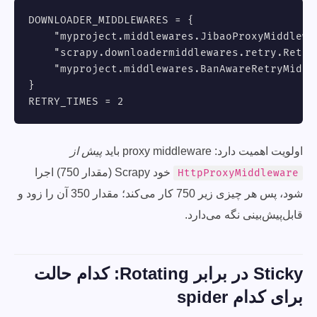
DOWNLOADER_MIDDLEWARES = {

    "myproject.middlewares.JibaoProxyMiddlewar
    "scrapy.downloadermiddlewares.retry.Retry
    "myproject.middlewares.BanAwareRetryMiddle
}

RETRY_TIMES = 2
اولویت اهمیت دارد: proxy middleware باید
پیش از
خود Scrapy (مقدار 750) اجرا
HttpProxyMiddleware
شود، پس هر چیزی زیر 750 کار می‌کند؛ مقدار 350 آن را زود و
قابل‌پیش‌بینی نگه می‌دارد.
Sticky در برابر Rotating: کدام حالت
برای کدام spider