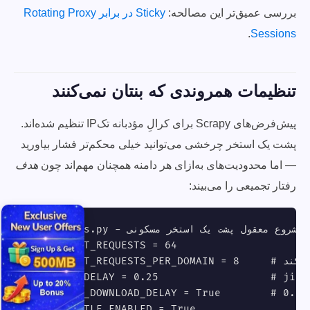
بررسی عمیق‌تر این مصالحه:
Sticky در برابر Rotating Proxy
.
Sessions
تنظیمات همروندی که بنتان نمی‌کنند
پیش‌فرض‌های Scrapy برای کرالِ مؤدبانه تک‌IP تنظیم شده‌اند.
پشت یک استخر چرخشی می‌توانید خیلی محکم‌تر فشار بیاورید
— اما محدودیت‌های به‌ازای هر دامنه همچنان مهم‌اند چون
هدف
رفتار تجمیعی را می‌بیند:
# settings.py - نقطه شروع معقول پشت یک استخر مسکونی

CONCURRENT_REQUESTS = 64

CONCURRENT_REQUESTS_PER_DOMAIN = 8     # چیزی که هدف تجربه می‌کند

DOWNLOAD_DELAY = 0.25                  # ji به‌ازای هر slot اعمال می‌شود
RANDOMIZE_DOWNLOAD_DELAY = True        # 0.5 تأخیر
AUTOTHROTTLE_ENABLED = True
