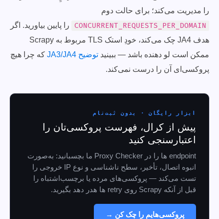
را مدیریت می‌کند؛ برای حالت دوم
را پایین بیاورید. اگر
CONCURRENT_REQUESTS_PER_DOMAIN
هدف JA4 چک می‌کند، خودِ استک TLS مربوط به Scrapy
ممکن است لو دهنده باشد — ببینید
توضیح JA3/JA4
که چرا هیچ
پروکسی‌ای آن را درست نمی‌کند.
ابزار رایگان · بدون ثبت‌نام
پیش از کرال، فهرست پروکسی‌تان را
اعتبارسنجی کنید
endpoint ها را در Proxy Checker ما بچسبانید: به‌صورت
انبوه اتصال، تأخیر، سطح ناشناسی و نوع IP خروجی را
تست می‌کند — پروکسی‌های مرده یا برچسب‌اشتباه را
قبل از آنکه Scrapy روی retry ها هدر دهد بگیرید.
پروکسی‌هایم را چک کن →