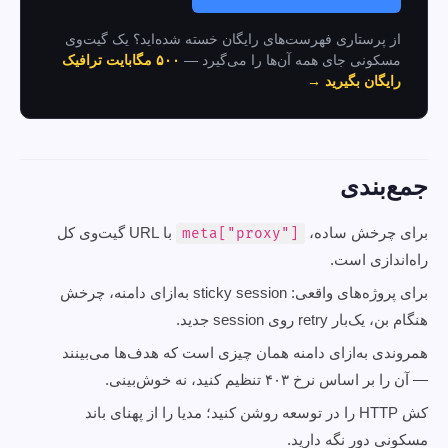
از پرستاری فهرست‌های رایگان خسته شده‌اید؟ یک گیت‌وی
مسکونی جای همه آن‌ها را می‌گیرد —
۵۰۰ مگابایت ترافیک
رایگان بگیرید →
جمع‌بندی
برای چرخش ساده،
با URL گیت‌وی کل
meta["proxy"]
راه‌اندازی است.
برای پروژه‌های واقعی: sticky session به‌ازای دامنه، چرخش
هنگام بن، یک‌بار retry روی session جدید.
همروندی به‌ازای دامنه همان چیزی است که هدف‌ها می‌بینند
— آن را بر اساس نرخ ۴۰۳ تنظیم کنید، نه خوش‌بینی.
کش HTTP را در توسعه روشن کنید؛ مدیا را از پهنای باند
مسکونی دور نگه دارید.