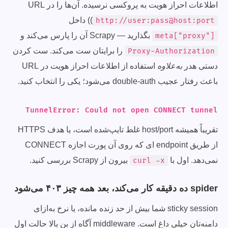
اطلاعات احراز هویت به پروکسی نرسیده. آن‌ها را در URL
(
) داخل
http://user:pass@host:port
بگذارید — Scrapy آن را پارس می‌کند و
meta["proxy"]
را برایتان ست می‌کند. ست کردن
Proxy-Authorization
دستی هدر
به‌علاوه
استفاده از اطلاعات احراز هویت در URL
باعث رفتار عجیب double-auth می‌شود؛ یکی را انتخاب کنید.
TunnelError: Could not open CONNECT tunnel
تقریباً همیشه host/port غلط تایپ‌شده است، یا هدف HTTPS
از طریق endpoint ای که روی آن پورت اجازه CONNECT
نمی‌دهد. اول با
بیرون از Scrapy بررسی کنید.
curl -x
spider ده دقیقه کار می‌کند، بعد همه چیز ۴۰۳ می‌شود
sticky session شما بیش از حد زنده مانده، یا نرخ به‌ازای
دامنه‌تان خیلی داغ است. middleware آگاه از بنِ بالا حالت اول