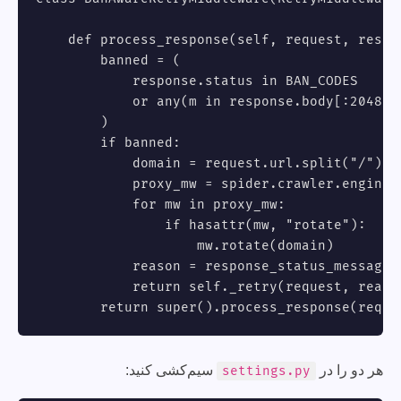
    def process_response(self, request, respon
        banned = (

            response.status in BAN_CODES

            or any(m in response.body[:2048].
        )

        if banned:

            domain = request.url.split("/")[2]
            proxy_mw = spider.crawler.engine.
            for mw in proxy_mw:

                if hasattr(mw, "rotate"):

                    mw.rotate(domain)        #
            reason = response_status_message(r
            return self._retry(request, reason
        return super().process_response(reque
هر دو را در
سیم‌کشی کنید:
settings.py