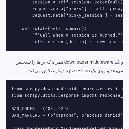
        session = self.sessions.setdefault(dom
        request.meta["proxy"] = self._proxy_ur
        request.meta["proxy_session"] = sessio
    def rotate(self, domain):

        """Call when a session is burned."""

        self.sessions[domain] = _new_session(
و یک downloader middleware همراه که بن‌ها را تشخیص
می‌دهد و روی یک session تازه دوباره تلاش می‌کند:
from scrapy.downloadermiddlewares.retry import
from scrapy.utils.response import response_sta
BAN_CODES = {403, 429}

BAN_MARKERS = (b"captcha", b"access denied", b
class BanAwareRetryMiddleware(RetryMiddleware)