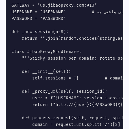
GATEWAY = "us.jibaoproxy.com:913"

USERNAME = "USERNAME"          # در پروژه‌های واقعی به settings.py / env منتقل کنید

PASSWORD = "PASSWORD"

def _new_session(n=8):

    return "".join(random.choices(string.asci
class JibaoProxyMiddleware:

    """Sticky session per domain; rotate sessi
    def __init__(self):

        self.sessions = {}          # domain -
    def _proxy_url(self, session_id):

        user = f"{USERNAME}-session-{session_i
        return f"http://{user}:{PASSWORD}@{GAT
    def process_request(self, request, spider)
        domain = request.url.split("/")[2]
