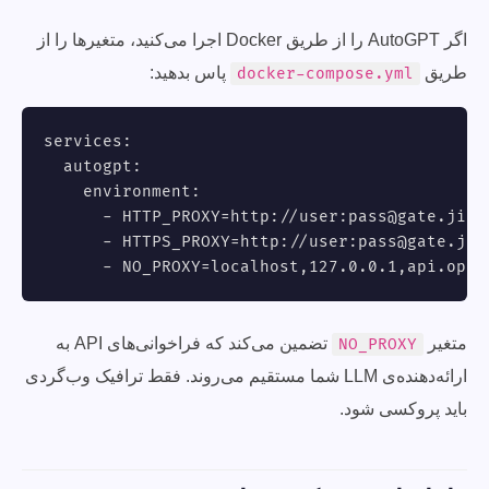
اگر AutoGPT را از طریق Docker اجرا می‌کنید، متغیرها را از
طریق
پاس بدهید:
docker-compose.yml
services:

  autogpt:

    environment:

      - HTTP_PROXY=http://user:
pass@gate.jiba
      - HTTPS_PROXY=http://user:
pass@gate.jib
      - NO_PROXY=localhost,127.0.0.1,api.open
متغیر
تضمین می‌کند که فراخوانی‌های API به
NO_PROXY
ارائه‌دهنده‌ی LLM شما مستقیم می‌روند. فقط ترافیک وب‌گردی
باید پروکسی شود.