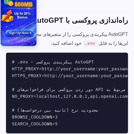
راه‌اندازی پروکسی با AutoGPT
AutoGPT پیکربندی پروکسی را از متغیرهای محیطی می‌خواند.
این‌ها را به فایل
خود اضافه کنید:
.env
# .env - پیکربندی پروکسی AutoGPT

HTTP_PROXY=http://your_username:
your_password
HTTPS_PROXY=http://your_username:
your_passwor
# دور زدن پروکسی برای فراخوانی‌های API مربوط به LLM

NO_PROXY=localhost,127.0.0.1,api.openai.com

# محدودیت نرخ (ثانیه بین درخواست‌ها)

BROWSE_COOLDOWN=3

SEARCH_COOLDOWN=5