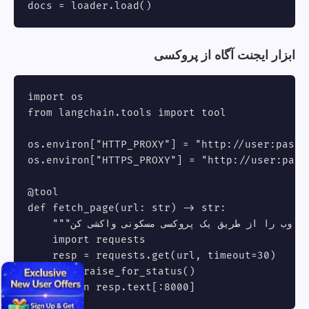
docs = loader.load()
ابزار ایجنت آگاه از پروکسی
import os

from langchain.tools import tool

os.environ["HTTP_PROXY"] = "http://user:
pass@
os.environ["HTTPS_PROXY"] = "http://user:
pass
@tool

def fetch_page(url: str) -> str:

    """یک صفحه‌ی وب را از طریق یک پروکسی مسکونی واکشی کن."""

    import requests

    resp = requests.get(url, timeout=30)

    resp.raise_for_status()

    return resp.text[:8000]