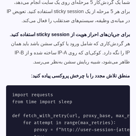
شما یک گردش‌کار 5 مرحله‌ای روی یک سایت انجام می‌دهد،
برای هر 5 مرحله از یک sticky session استفاده کنید. تعویض IP
در میانه‌ی وظیفه، سیستم‌های ضدتقلب را فعال می‌کند.
برای جریان‌های احراز هویت از sticky session استفاده کنید.
هر گردش‌کاری که شامل ورود یا کوکی سشن باشد باید همان
IP را نگه دارد. کوکی‌ای که روی IP-A ساخته شده و از IP-B
ظاهر می‌شود، شبیه ربایش سشن به‌نظر می‌رسد.
منطق تلاش مجدد را با چرخش پروکسی پیاده کنید:
import requests

from time import sleep

def fetch_with_retry(url, proxy_base, max_retr
    for attempt in range(max_retries):

        proxy = f"http://user-session-{attempt