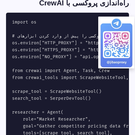
راه‌اندازی پروکسی با CrewAI
import os

# پروکسی را پیش از وارد کردن ابزارهای CrewAI پیکربندی کن

os.environ["HTTP_PROXY"] = "http://user:
pass@
os.environ["HTTPS_PROXY"] = "http://user:
pass
os.environ["NO_PROXY"] = "api.openai.com,api.a
from crewai import Agent, Task, Crew

from crewai_tools import ScrapeWebsiteTool, Se
scrape_tool = ScrapeWebsiteTool()

search_tool = SerperDevTool()

researcher = Agent(

    role="Market Researcher",

    goal="Gather competitor pricing data from 
    tools=[scrape_tool, search_tool],
