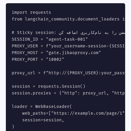
import requests

from langchain_community.document_loaders impo
# Sticky session: شناسه‌ی سشن را به نام‌کاربری اضافه کن

SESSION_ID = "agent-task-001"

PROXY_USER = f"your_username-session-{SESSION_
PROXY_HOST = "gate.jibaoproxy.com"

PROXY_PORT = "10002"

proxy_url = f"http://{PROXY_USER}:your_passwo
session = requests.Session()

session.proxies = {"http": proxy_url, "https":
loader = WebBaseLoader(

    web_paths=["https://example.com/page/1", 
    session=session,

)
