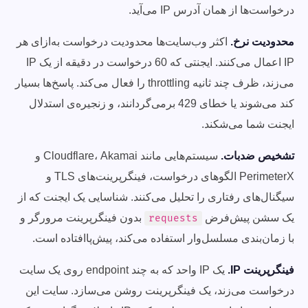
درخواست‌ها از همان آدرس IP می‌آید.
محدودیت نرخ.
اکثر وب‌سایت‌ها محدودیت درخواست به‌ازای هر
IP اعمال می‌کنند. ایجنتی که 60 درخواست در دقیقه از یک IP
می‌زند، ظرف چند ثانیه throttling را فعال می‌کند. پاسخ‌ها بسیار
کند می‌شوند یا خطای 429 برمی‌گردانند، و زنجیره‌ی استدلال
ایجنت شما می‌شکند.
تشخیص ضدبات.
سیستم‌هایی مانند Cloudflare، Akamai و
PerimeterX الگوهای درخواست، فینگرپرینت‌های TLS و
سیگنال‌های رفتاری را تحلیل می‌کنند. شناسایی یک ایجنت که از
یک سشن پیش‌فرض
بدون فینگرپرینت مرورگر و
requests
با زمان‌بندی مسلسل‌وار استفاده می‌کند، پیش‌پاافتاده است.
فینگرپرینت IP.
یک IP واحد که به چند endpoint روی یک سایت
درخواست می‌زند، یک فینگرپرینت روشن می‌سازد. سایت این