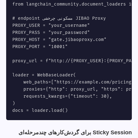
from langchain_community.document_loaders impo
# endpoint مسکونی چرخشی JIBAO Proxy

PROXY_USER = "your_username"

PROXY_PASS = "your_password"

PROXY_HOST = "gate.jibaoproxy.com"

PROXY_PORT = "10001"

proxy_url = f"http://{PROXY_USER}:{PROXY_PASS
loader = WebBaseLoader(

    web_paths=["https://example.com/pricing"],
    proxies={"http": proxy_url, "https": proxy
    requests_kwargs={"timeout": 30},

)

docs = loader.load()
Sticky Session برای گردش‌کارهای چندمرحله‌ای