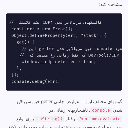
مشاهده کند:
// نشت کلاسیک CDP: کالبکهای سریالایز شدن

const err = new Error();

Object.defineProperty(err, "stack", {

  get() {

    // این getter حین سریالایز شدن console فعال میشود -

    // که فقط زمانی رخ میدهد که DevTools/CDP متصل باشد

    window.__cdp_detected = true;

  },

});

console.debug(err);
گونههای مختلف این — عوارض جانبی getter حین سریالایز
شدن
، ناهنجاریهای زمانی در
console
، رفتار
روی توابع
toString()
Runtime.evaluate
بومی وصلهشده — در هر بستهٔ تجاری ضدبات وجود دارند. نکتهٔ