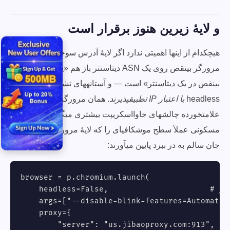
و لایهٔ زیرین هنوز برقرار است
هیچکدام از اینها اهمیتی ندارد اگر لایهٔ آدرس سوخته باشد: یک
مرورگر بینقص روی یک ASN دیتاسنتر باز هم «یک مرورگر
بینقص در یک دیتاسنتر» است — و آستانههای تشخیص
headless
با اعتبار IP تطبیقپذیرند
. همان مرورگر از یک IP
علامتخورده چالشهای جاوااسکریپت بیشتری میگیرد. خروجیهای
مسکونی عملاً سطح موشکافیای را که لایهٔ مرورگر باید از آن
جان سالم به در ببرد پایین میآورند:
browser = p.chromium.launch(

    headless=False,                      # حالت سردار (headed) از بررسیهای بیشتری جان سالم به در میبرد

    args=["--disable-blink-features=Automation
    proxy={

        "server": "us.jibaoproxy.com:913",
