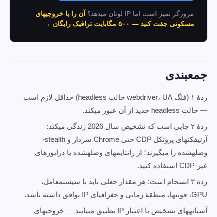
مرورگر تمیز است اما IP لوتان میدهد؟
آن را با خروجیهای
مسکونی جفت کنید — ۵۰۰ مگابایت ترافیک رایگان →
جمعبندی
ردهٔ ۱ (فلگ webdriver، UA حالت headless) حداقل لازم است
— حالت headless جدید از آن عبور میکند.
ردهٔ ۲ جایی است که تشخیص سال 2026 زندگی میکند:
آرتیفکتهای پروتکل CDP حتی Chrome سردار و stealth-
وصلهشده را میگیرند؛ از رانتایمهای وصلهشده یا درایورهای
غیر-CDP استفاده کنید.
ردهٔ ۳ انسجام است: هر مقدار جعلی باید با سیستمعامل،
GPU، فونتها، منطقهٔ زمانی و جغرافیای IP توافق داشته باشد.
آستانههای تشخیص با اعتبار IP تطبیق مییابند — خروجیهای