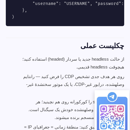
        "username": "USERNAME", "password": "P
    },

)
چکلیست عملی
از حالت headless جدید یا سردار (headed) استفاده کنید؛
هیچوقت headless قدیمی.
روی هر هدف جدی تشخیص CDP را فرض کنید — رانتایم
وصلهشده، درایور غیر-CDP، یا یک موتور سختشدهٔ غیر-
Chromium.
افزونههای stealth را کورکورانه روی هم نچینید؛ هر
وصلهنشده خودش یک سیگنال است.
toString()
وصلههای کمتر و منسجم برنده میشوند.
کل روایت را منطبق کنید: منطقهٔ زمانی = جغرافیای IP =