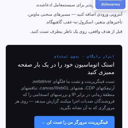
لوکیل؛ GPU باورپذیر برای سیستمعامل ادعاشده.
آنتروپی ورودی اضافه کنید — مسیرهای منحنی ماوس،
تأخیرهای متغیر، اسکرول-به-عقب گاهبهگاه.
قبل از هدف واقعی، روی یک ناظر بیطرف تست کنید.
ابزار رایگان · بدون ثبتنام
استک اتوماسیون خود را در یک بار صفحه
ممیزی کنید
تست فینگرپرینت و نشت ما فلگهای webdriver،
آرتیفکتهای CDP، هشهای canvas/WebGL، تناقضهای
منطقهٔ زمانی در برابر IP و بررسیهای انسجامی را که
فروشندگان ضدبات اجرا میکنند گزارش میدهد — روی هر
مرورگری که به آن نشانه بگیرید.
فینگرپرینت مرورگر من را تست کن →