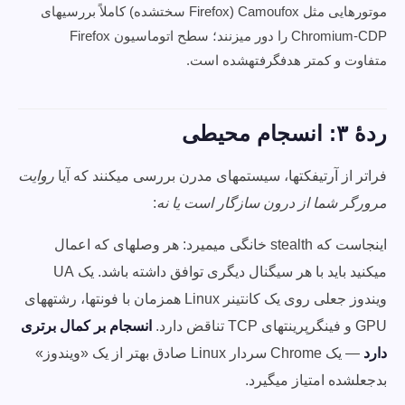
موتورهایی مثل Camoufox (Firefox سختشده) کاملاً بررسیهای
Chromium-CDP را دور میزنند؛ سطح اتوماسیون Firefox
متفاوت و کمتر هدفگرفتهشده است.
ردهٔ ۳: انسجام محیطی
فراتر از آرتیفکتها، سیستمهای مدرن بررسی میکنند که آیا
روایت
مرورگر شما از درون سازگار است یا نه
:
اینجاست که stealth خانگی میمیرد: هر وصلهای که اعمال
میکنید باید با هر سیگنال دیگری توافق داشته باشد. یک UA
ویندوز جعلی روی یک کانتینر Linux همزمان با فونتها، رشتههای
GPU و فینگرپرینتهای TCP تناقض دارد.
انسجام بر کمال برتری
دارد
— یک Chrome سردار Linux صادق بهتر از یک «ویندوز»
بدجعلشده امتیاز میگیرد.