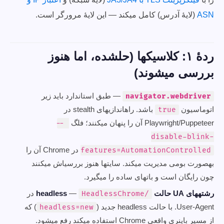
ASN
(لایهٔ آدرس) کامل میکند — این لایهٔ مرورگر است.
ردهٔ ۱: کلاسیکها (حلشده، اما هنوز
بررسی میشوند)
— طبق استاندارد باید زیر
navigator.webdriver
اتوماسیون
باشد. راهاندازیهای stealth در
true
Playwright/Puppeteer آن را پنهان میکنند؛ فلگ
--
disable-blink-
در Chrome آن را
features=AutomationControlled
بهصورت بومی مدیریت میکند. سایتها هنوز بررسیاش میکنند
چون رایگان است و باتهای ساده را میگیرد.
رشتههای UA حالت headless
—
در
HeadlessChrome/
User-Agent. با حالت headless جدید (
) که
headless=new
از مسیر باینری واقعی Chrome استفاده میکند رفع میشود.