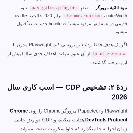
نبود اثاثیهٔ مرورگر
— صفرِ
، نبود
navigator.plugins
، outerWidth برابر 0×0. حالت headless
chrome.runtime
قدیمی در همهٔ اینها مردود میشد؛ headless جدید عمدتاً قبول
میشود.
اگر یک هدف فقط ردهٔ ۱ را بررسی کند، Playwright مدرن با
از آن عبور میکند. اهداف جدی سالها پیش از
headless=new
این مرحله گذشتند.
ردهٔ ۲: تشخیص CDP — اسب کاری سال
2026
Playwright و Puppeteer مرورگر Chrome را روی
Chrome
DevTools Protocol
هدایت میکنند، و CDP عوارض جانبی
زمان اجرا به جا میگذارد که جاوااسکریپت صفحه میتواند