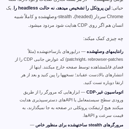
حیاتی:
این پروتکل را تشخیص میدهد، نه حالت headless را
. یک
Chrome سردار (headed)، stealth-وصلهشده و کاملاً شبیه
انسان هم اگر روی CDP هدایت شود مردود میشود.
چه چیزی کمک میکند:
رانتایمهای وصلهشده
— درایورهای بازساختهشده (مثلاً
patchright، rebrowser-patches) که عوارض جانبی CDP را از
فضای قابلمشاهده توسط صفحه خارج میکنند. اینها از
انتشارهای بالادست عقباند؛ نسخهها را پین کنید و بعد از هر
ارتقا دوباره تست کنید.
اتوماسیون غیر-CDP
— ابزارهایی که مرورگر را از طریق
ورودی سطح سیستمعامل یا APIهای دسترسیپذیری هدایت
میکنند هیچ آرتیفکت پروتکلی در صفحه به جا نمیگذارند، به
قیمت سرعت و APIها.
مرورگرهای stealth ساختهشده برای منظور خاص
—