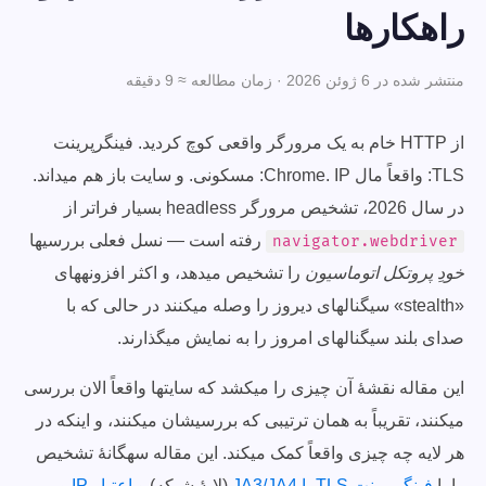
راهکارها
منتشر شده در 6 ژوئن 2026 · زمان مطالعه ≈ 9 دقیقه
از HTTP خام به یک مرورگر واقعی کوچ کردید. فینگرپرینت
TLS: واقعاً مال Chrome. IP: مسکونی. و سایت باز هم میداند.
در سال 2026، تشخیص مرورگر headless بسیار فراتر از
رفته است — نسل فعلی بررسیها
navigator.webdriver
خودِ پروتکل اتوماسیون
را تشخیص میدهد، و اکثر افزونههای
«stealth» سیگنالهای دیروز را وصله میکنند در حالی که با
صدای بلند سیگنالهای امروز را به نمایش میگذارند.
این مقاله نقشهٔ آن چیزی را میکشد که سایتها واقعاً الان بررسی
میکنند، تقریباً به همان ترتیبی که بررسیشان میکنند، و اینکه در
هر لایه چه چیزی واقعاً کمک میکند. این مقاله سهگانهٔ تشخیص
را با
فینگرپرینت TLS با JA3/JA4
(لایهٔ شبکه) و
اعتبار IP و