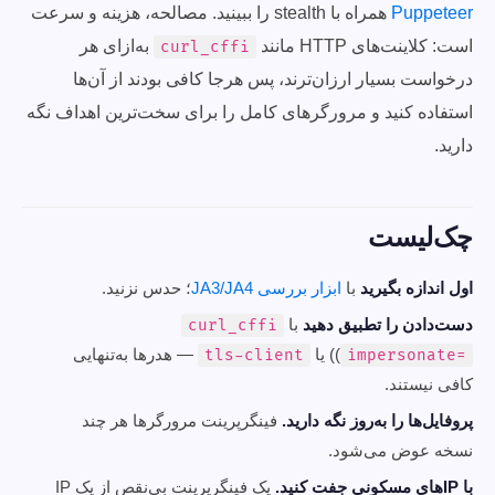
Puppeteer
همراه با stealth را ببینید. مصالحه، هزینه و سرعت
است: کلاینت‌های HTTP مانند
به‌ازای هر
curl_cffi
درخواست بسیار ارزان‌ترند، پس هرجا کافی بودند از آن‌ها
استفاده کنید و مرورگرهای کامل را برای سخت‌ترین اهداف نگه
دارید.
چک‌لیست
اول اندازه بگیرید
با
ابزار بررسی JA3/JA4
؛ حدس نزنید.
دست‌دادن را تطبیق دهید
با
curl_cffi
(
) یا
— هدرها به‌تنهایی
tls-client
impersonate=
کافی نیستند.
پروفایل‌ها را به‌روز نگه دارید.
فینگرپرینت مرورگرها هر چند
نسخه عوض می‌شود.
با IPهای مسکونی جفت کنید.
یک فینگرپرینت بی‌نقص از یک IP