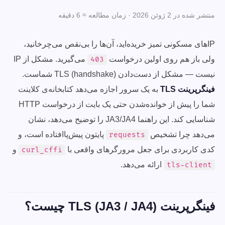
منتشر شده در 2 ژوئن 2026 · زمان مطالعه ≈ 6 دقیقه
IPهای مسکونی تمیز خریده‌اید، آن‌ها را بی‌نقص می‌چرخانید،
ولی باز هم روی اولین درخواست
می‌گیرید. مشکل از IP
403
نیست — مشکل از دست‌دادن (handshake) TLS شماست.
فینگرپرینت TLS
به یک سرور اجازه می‌دهد کتابخانه‌ی کلاینت
شما را پیش از خوانده‌شدن حتی یک بایت از درخواست HTTP
شناسایی کند. این راهنما JA3/JA4 را توضیح می‌دهد، نشان
می‌دهد چرا تشخیص
پایتون پیش‌پاافتاده است، و
requests
کدی کاربردی برای جعل مرورگرهای واقعی با
و
curl_cffi
ارائه می‌دهد.
tls-client
فینگرپرینت TLS (JA3 / JA4) چیست؟