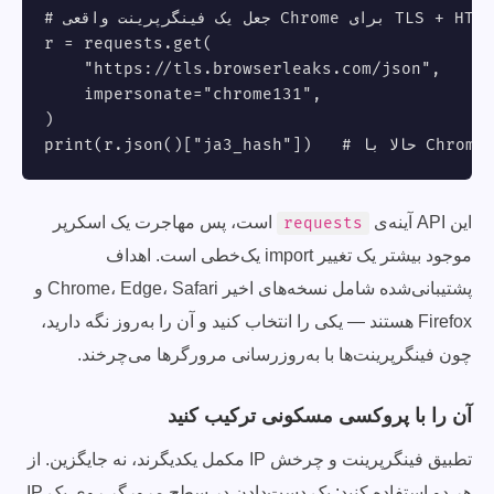
# جعل یک فینگرپرینت واقعی Chrome برای TLS + HTTP/2

r = requests.get(

    "https://tls.browserleaks.com/json",

    impersonate="chrome131",

)

این API آینه‌ی
است، پس مهاجرت یک اسکرپر
requests
موجود بیشتر یک تغییر import یک‌خطی است. اهداف
پشتیبانی‌شده شامل نسخه‌های اخیر Chrome، Edge، Safari و
Firefox هستند — یکی را انتخاب کنید و آن را به‌روز نگه دارید،
چون فینگرپرینت‌ها با به‌روزرسانی مرورگرها می‌چرخند.
آن را با پروکسی مسکونی ترکیب کنید
تطبیق فینگرپرینت و چرخش IP مکمل یکدیگرند، نه جایگزین. از
هر دو استفاده کنید: یک دست‌دادن در سطح مرورگر روی یک IP