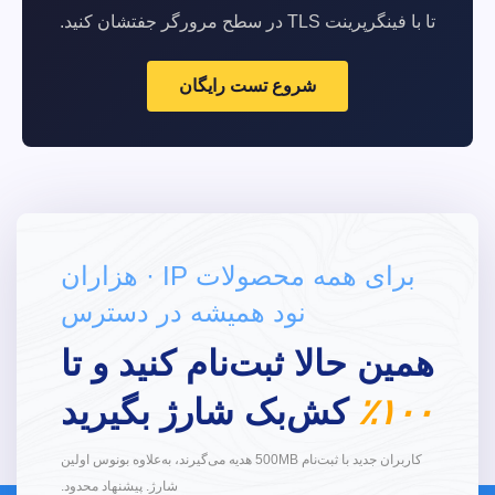
تا با فینگرپرینت TLS در سطح مرورگر جفتشان کنید.
شروع تست رایگان
برای همه محصولات IP · هزاران
نود همیشه در دسترس
همین حالا ثبت‌نام کنید و تا
۱۰۰٪
کش‌بک شارژ بگیرید
کاربران جدید با ثبت‌نام 500MB هدیه می‌گیرند، به‌علاوه بونوس اولین
شارژ. پیشنهاد محدود.