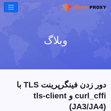
وبلاگ
دور زدن فینگرپرینت TLS با
curl_cffi و tls-client
(JA3/JA4)