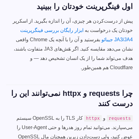
اول فینگرپرینت خودتان را ببینید
پیش از درست‌کردن هر چیزی، آن را اندازه بگیرید. از اسکرپر
خودتان یک درخواست به
ابزار رایگان بررسی فینگرپرینت
JA3/JA4 جیبائو
بفرستید و آن را با آنچه یک Chrome واقعی
نشان می‌دهد مقایسه کنید. اگر هَش‌های JA3 متفاوت باشند،
هدف می‌تواند شما را از یک انسان تشخیص دهد — و
Cloudflare هم همین‌طور.
چرا requests و httpx نمی‌توانند این را
درست کنند
و
کار TLS را به OpenSSL سیستم
httpx
requests
می‌سپارند. می‌توانید تمام روز هدرها و حتی User-Agent را
عوض کنید، ولی دست‌دادن زیرین همچنان مال OpenSSL