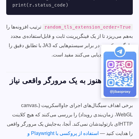
print(r.status_code)
ترتیب افزونه‌ها را
random_tls_extension_order=True
به‌هم می‌ریزد تا از یک فینگرپرینت ثابت و قابل‌استفاده‌ی مجدد
جلوگیری کند — در برابر سیستم‌هایی که JA3 با تطابق دقیق را
در طول زمان ردیابی می‌کنند مفید است.
چه زمانی هنوز به یک مرورگر واقعی نیاز
دارید
برخی اهداف سیگنال‌های اجرای جاوااسکریپت (canvas،
WebGL، زمان‌بندی رویداد) را بررسی می‌کنند که هیچ کلاینت
HTTP‌ای بازتولیدشان نمی‌کند. آنجا، به‌جایش یک مرورگر واقعی
را هدایت کنید —
استفاده از پروکسی با Playwright و