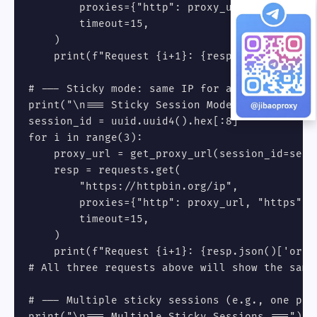
        proxies={"http": proxy_url, "https": p
        timeout=15,

    )

    print(f"Request {i+1}: {resp.json()['origi
# --- Sticky mode: same IP for all requests in
print("\n=== Sticky Session Mode ===")

session_id = uuid.uuid4().hex[:8]

for i in range(3):

    proxy_url = get_proxy_url(session_id=sessi
    resp = requests.get(

        "https://httpbin.org/ip",

        proxies={"http": proxy_url, "https": p
        timeout=15,

    )

    print(f"Request {i+1}: {resp.json()['origi
# All three requests above will show the same 
# --- Multiple sticky sessions (e.g., one per 
print("\n=== Multiple Sticky Sessions ===")
