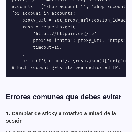
accounts = ["shop_account_1", "shop_account_2"
for account in accounts:

    proxy_url = get_proxy_url(session_id=accou
    resp = requests.get(

        "https://httpbin.org/ip",

        proxies={"http": proxy_url, "https": p
        timeout=15,

    )

    print(f"{account}: {resp.json()['origin']}
# Each account gets its own dedicated IP.
Errores comunes que debes evitar
1. Cambiar de sticky a rotativo a mitad de la
sesión