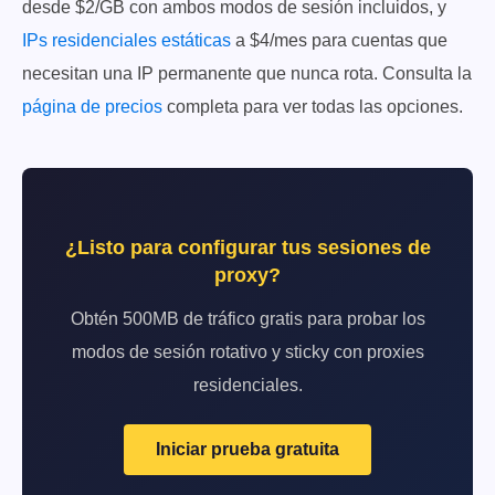
desde $2/GB con ambos modos de sesión incluidos, y
IPs residenciales estáticas
a $4/mes para cuentas que
necesitan una IP permanente que nunca rota. Consulta la
página de precios
completa para ver todas las opciones.
¿Listo para configurar tus sesiones de
proxy?
Obtén 500MB de tráfico gratis para probar los
modos de sesión rotativo y sticky con proxies
residenciales.
Iniciar prueba gratuita