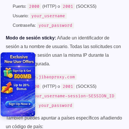
Puerto:
(HTTP) o
(SOCKS5)
2000
2001
Usuario:
your_username
Contraseña:
your_password
Modo de sesión sticky:
Añade un identificador de
sesión a tu nombre de usuario. Todas las solicitudes con
el mismo ID de sesión usan la misma IP durante la
duración configurada.
Host:
gate.jibaoproxy.com
Puerto:
(HTTP) o
(SOCKS5)
2000
2001
Usuario:
your_username-session-SESSION_ID
Contraseña:
your_password
También puedes apuntar a países específicos añadiendo
un código de país: