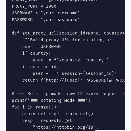
PROXY_PORT = 2000

USERNAME = "your_username"

PASSWORD = "your_password"

def get_proxy_url(session_id=None, country=Non
    """Build proxy URL for rotating or sticky 
    user = USERNAME

    if country:

        user += f"-country-{country}"

    if session_id:

        user += f"-session-{session_id}"

    return f"http://{user}:{PASSWORD}@{PROXY_H
# --- Rotating mode: new IP every request ---

print("=== Rotating Mode ===")

for i in range(3):

    proxy_url = get_proxy_url()

    resp = requests.get(

        "https://httpbin.org/ip",
