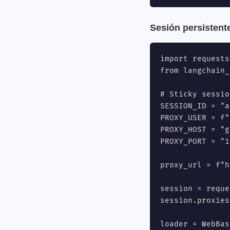
Sesión persistente
import requests

from langchain_
# Sticky sessio
SESSION_ID = "a
PROXY_USER = f"
PROXY_HOST = "g
PROXY_PORT = "1
proxy_url = f"h
session = reque
session.proxies
loader = WebBas