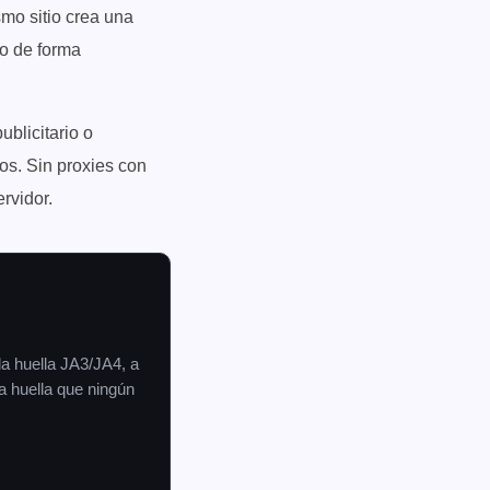
mo sitio crea una
do de forma
blicitario o
os. Sin proxies con
rvidor.
la huella JA3/JA4, a
a huella que ningún