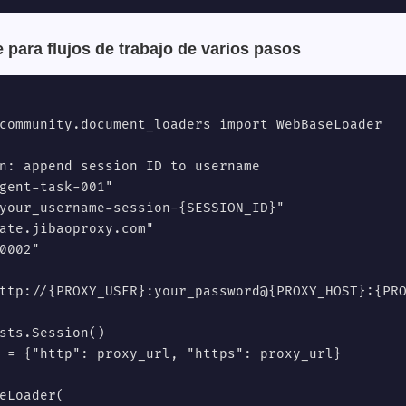
 para flujos de trabajo de varios pasos
community.document_loaders import WebBaseLoader

n: append session ID to username

gent-task-001"

your_username-session-{SESSION_ID}"

ate.jibaoproxy.com"

0002"

ttp://{PROXY_USER}:your_password@{PROXY_HOST}:{PRO
sts.Session()

 = {"http": proxy_url, "https": proxy_url}

eLoader(
