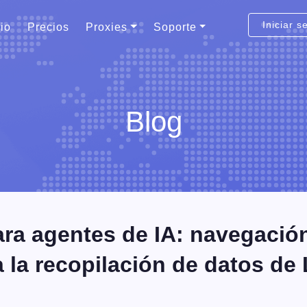
Iniciar s
cio
Precios
Proxies
Soporte
Blog
ara agentes de IA: navegació
a la recopilación de datos de