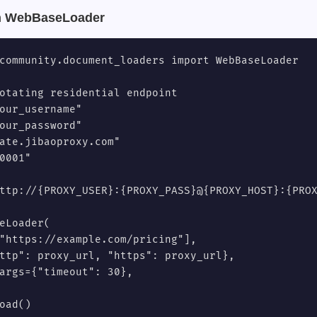
on WebBaseLoader
community.document_loaders import WebBaseLoader

otating residential endpoint

our_username"

our_password"

ate.jibaoproxy.com"

0001"

ttp://{PROXY_USER}:{PROXY_PASS}@{PROXY_HOST}:{PROX
eLoader(

"https://example.com/pricing"],

ttp": proxy_url, "https": proxy_url},

args={"timeout": 30},

oad()