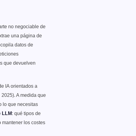
arte no negociable de
xtrae una página de
ecopila datos de
eticiones
es que devuelven
e IA orientados a
. 2025). A medida que
o lo que necesitas
de LLM
: qué tipos de
o mantener los costes