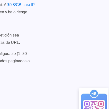
ot. A
$0.8/GB para IP
en y bajo riesgo.
etición sea
vas de URL.
figurable (1–30
ltados paginados o