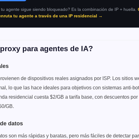
 tu agente sigue siendo bloqueado? Es la combinación de IP + huella.
 enruta tu agente a través de una IP residencial →
proxy para agentes de IA?
ales
provienen de dispositivos reales asignados por ISP. Los sitios w
mal, lo que las hace ideales para objetivos con sistemas anti-b
nda residencial cuesta $2/GB a tarifa base, con descuentos po
.50/GB.
 de datos
tos son más rápidas y baratas, pero más fáciles de detectar par