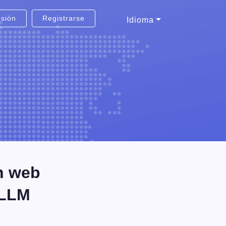
esión
Registrarse
Idioma
n web
 LLM