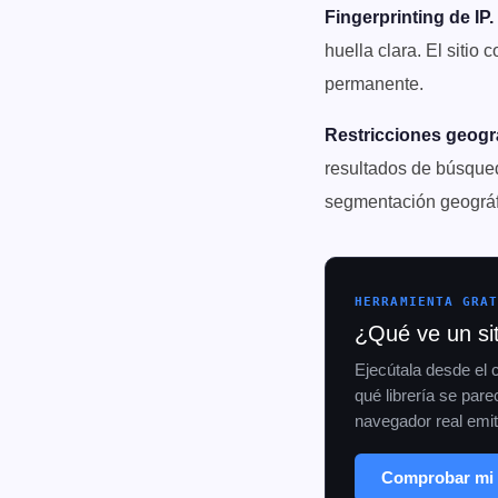
Fingerprinting de IP.
huella clara. El siti
permanente.
Restricciones geogr
resultados de búsqued
segmentación geográfic
HERRAMIENTA GRA
¿Qué ve un si
Ejecútala desde el 
qué librería se par
navegador real emit
Comprobar mi 