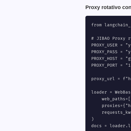
Proxy rotativo c
from langchain_
# JIBAO Proxy r
PROXY_USER = "y
PROXY_PASS = "y
PROXY_HOST = "g
PROXY_PORT = "1
proxy_url = f"h
loader = WebBas
    web_paths=[
    proxies={"h
    requests_kw
)

docs = loader.l