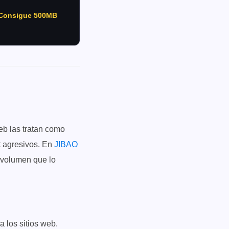
Consigue 500MB
eb las tratan como
ot agresivos. En
JIBAO
r volumen que lo
a los sitios web.