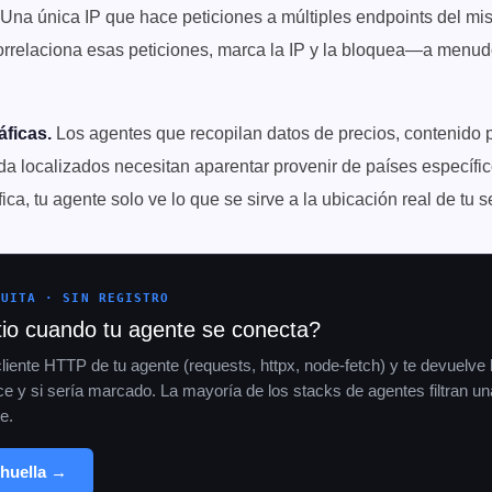
Una única IP que hace peticiones a múltiples endpoints del mis
o correlaciona esas peticiones, marca la IP y la bloquea—a menu
áficas.
Los agentes que recopilan datos de precios, contenido pu
a localizados necesitan aparentar provenir de países específic
a, tu agente solo ve lo que se sirve a la ubicación real de tu se
TUITA · SIN REGISTRO
tio cuando tu agente se conecta?
cliente HTTP de tu agente (requests, httpx, node-fetch) y te devuelve 
ece y si sería marcado. La mayoría de los stacks de agentes filtran un
e.
huella →