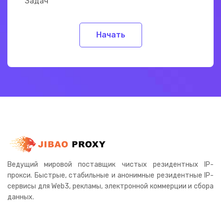
Задач
Начать
Ведущий мировой поставщик чистых резидентных IP-
прокси. Быстрые, стабильные и анонимные резидентные IP-
сервисы для Web3, рекламы, электронной коммерции и сбора
данных.