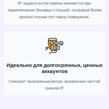
IP-адреса естественно меняются при
переключении базовых станций, создавая более
реалистичные паттерны поведения.
06
Идеально для долгосрочных, ценных
аккаунтов
Снижает аномальные риски, вызванные частой
сменой IP.