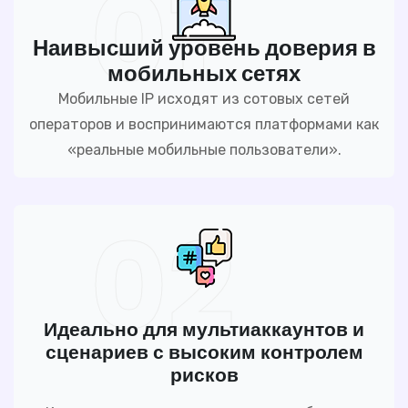
01
Наивысший уровень доверия в
мобильных сетях
Мобильные IP исходят из сотовых сетей
операторов и воспринимаются платформами как
«реальные мобильные пользователи».
02
Идеально для мультиаккаунтов и
сценариев с высоким контролем
рисков