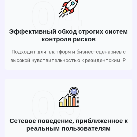
04
Эффективный обход строгих систем
контроля рисков
Подходит для платформ и бизнес-сценариев с
высокой чувствительностью к резидентским IP.
05
Сетевое поведение, приближённое к
реальным пользователям