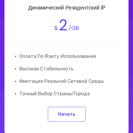
Динамический Резидентский IP
2
$
/GB
·
Оплата По Факту Использования
·
Высокая Стабильность
·
Имитация Реальной Сетевой Среды
·
Точный Выбор Страны/города
Начать