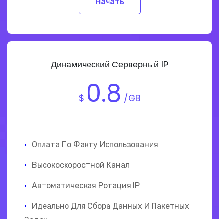
Начать
Динамический Серверный IP
0.8
$
/GB
·
Оплата По Факту Использования
·
Высокоскоростной Канал
·
Автоматическая Ротация IP
·
Идеально Для Сбора Данных И Пакетных