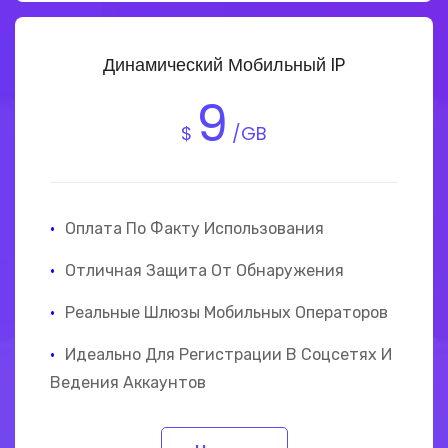
Динамический Мобильный IP
9
$
/GB
·
Оплата По Факту Использования
·
Отличная Защита От Обнаружения
·
Реальные Шлюзы Мобильных Операторов
·
Идеально Для Регистрации В Соцсетях И
Ведения Аккаунтов