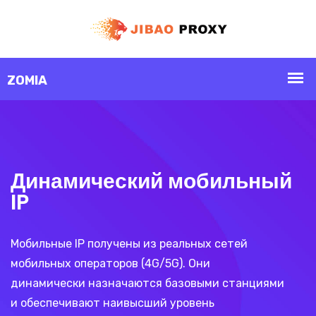
Динамический мобильный
IP
Мобильные IP получены из реальных сетей
мобильных операторов (4G/5G). Они
динамически назначаются базовыми станциями
и обеспечивают наивысший уровень