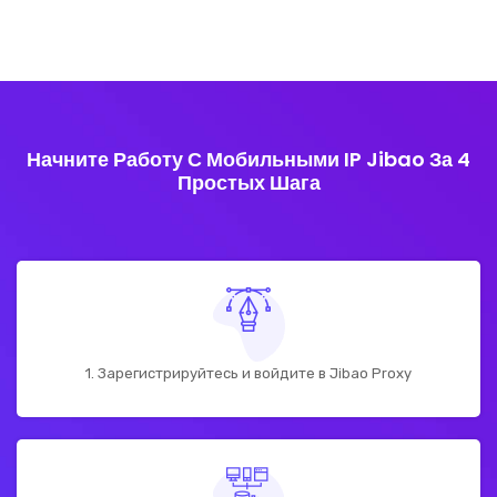
Начните Работу С Мобильными IP Jibao За 4
Простых Шага
1. Зарегистрируйтесь и войдите в Jibao Proxy