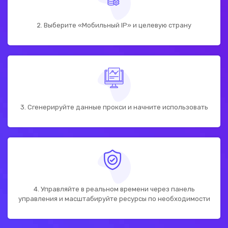
2. Выберите «Мобильный IP» и целевую страну
3. Сгенерируйте данные прокси и начните использовать
4. Управляйте в реальном времени через панель
управления и масштабируйте ресурсы по необходимости