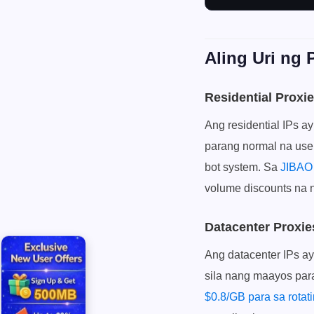
Aling Uri ng 
Residential Proxi
Ang residential IPs a
parang normal na user
bot system. Sa
JIBAO
volume discounts na
Datacenter Proxie
Ang datacenter IPs a
sila nang maayos para 
$0.8/GB para sa rotat