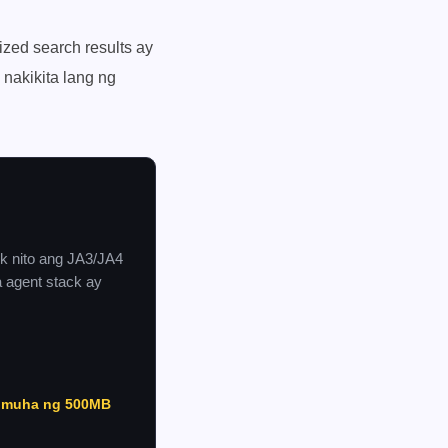
ized search results ay
nakikita lang ng
ik nito ang JA3/JA4
a agent stack ay
muha ng 500MB