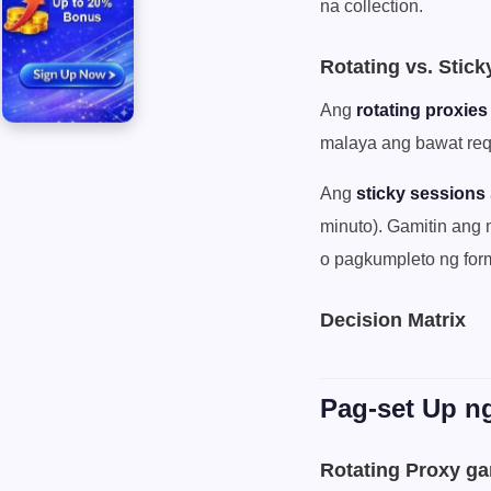
na collection.
Rotating vs. Stic
Ang
rotating proxies
malaya ang bawat requ
Ang
sticky sessions
minuto). Gamitin ang m
o pagkumpleto ng for
Decision Matrix
Pag-set Up n
Rotating Proxy g