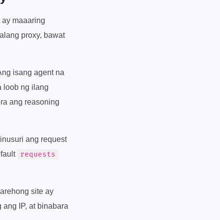
t ay maaaring
lang proxy, bawat
Ang isang agent na
a loob ng ilang
ira ang reasoning
inusuri ang request
fault
requests
arehong site ay
g ang IP, at binabara