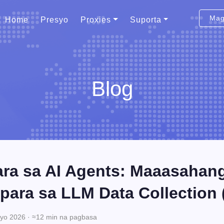
Mag
Home
Presyo
Proxies
Suporta
Blog
ara sa AI Agents: Maaasahan
para sa LLM Data Collection 
yo 2026 · ≈12 min na pagbasa