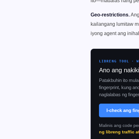
ito—madalas nang pe
Geo-restrictions.
Ang 
kailangang lumitaw mu
iyong agent ang iniha
LIBRENG TOOL · 
Ano ang nakik
Patakbuhin ito mula
fingerprint, kung an
naglalabas ng finge
I-check ang fi
Malinis ang code pe
ng libreng traffic 