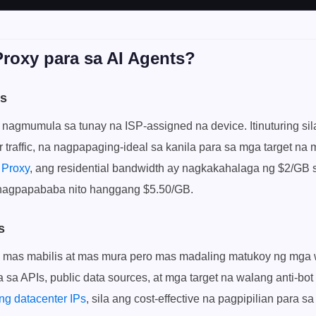
Proxy para sa AI Agents?
es
y nagmumula sa tunay na ISP-assigned na device. Itinuturing si
 traffic, na nagpapaging-ideal sa kanila para sa mga target na 
 Proxy
, ang residential bandwidth ay nagkakahalaga ng $2/GB 
 nagpapababa nito hanggang $5.50/GB.
s
y mas mabilis at mas mura pero mas madaling matukoy ng mga
sa APIs, public data sources, at mga target na walang anti-bot 
ing datacenter IPs
, sila ang cost-effective na pagpipilian para s