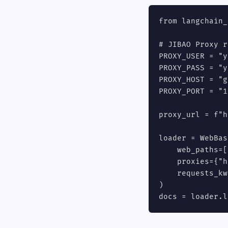
from langchain_
# JIBAO Proxy r
PROXY_USER = "y
PROXY_PASS = "y
PROXY_HOST = "g
PROXY_PORT = "1
proxy_url = f"h
loader = WebBas
    web_paths=[
    proxies={"h
    requests_kw
)

docs = loader.l