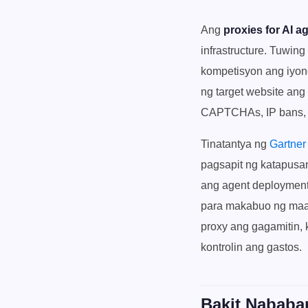
Ang
proxies for AI 
infrastructure. Tuwin
kompetisyon ang iyong
ng target website ang 
CAPTCHAs, IP bans, a
Tinatantya ng
Gartner
pagsapit ng katapusa
ang agent deployment,
para makabuo ng ma
proxy ang gagamitin, 
kontrolin ang gastos.
Bakit Nababa