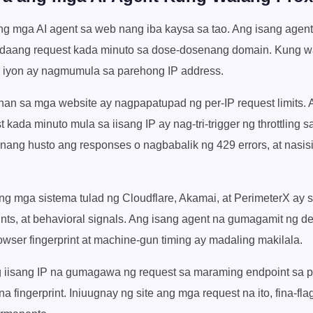
g mga AI agent sa web nang iba kaysa sa tao. Ang isang agen
daang request kada minuto sa dose-dosenang domain. Kung wa
a iyon ay nagmumula sa parehong IP address.
an sa mga website ay nagpapatupad ng per-IP request limits. 
kada minuto mula sa iisang IP ay nag-tri-trigger ng throttling s
ang husto ang responses o nagbabalik ng 429 errors, at nasis
g mga sistema tulad ng Cloudflare, Akamai, at PerimeterX ay s
rints, at behavioral signals. Ang isang agent na gumagamit ng de
wser fingerprint at machine-gun timing ay madaling makilala.
 iisang IP na gumagawa ng request sa maraming endpoint sa p
a fingerprint. Iniuugnay ng site ang mga request na ito, fina-fla