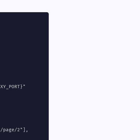
XY_PORT}"

/page/2"],
