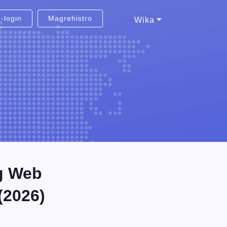
-login
Magrehistro
Wika
g Web
(2026)