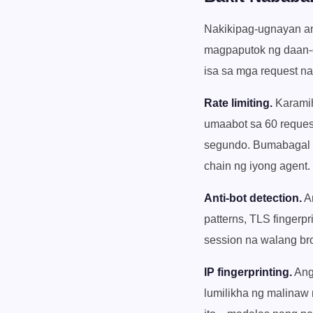
Nakikipag-ugnayan an
magpaputok ng daan-
isa sa mga request n
Rate limiting.
Karamih
umaabot sa 60 request 
segundo. Bumabagal n
chain ng iyong agent.
Anti-bot detection.
An
patterns, TLS fingerp
session na walang bro
IP fingerprinting.
Ang
lumilikha ng malinaw n