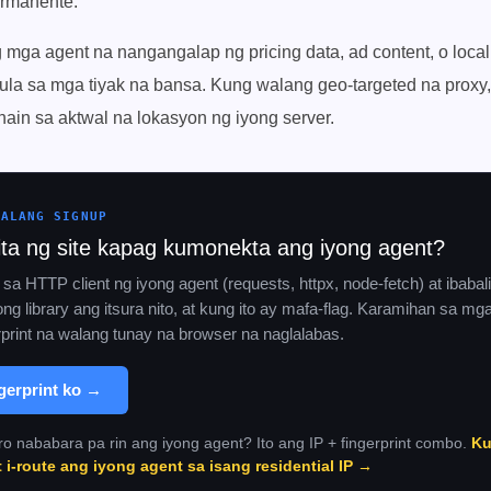
rmanente.
mga agent na nangangalap ng pricing data, ad content, o local
la sa mga tiyak na bansa. Kung walang geo-targeted na proxy, 
hain sa aktwal na lokasyon ng iyong server.
WALANG SIGNUP
ita ng site kapag kumonekta ang iyong agent?
 sa HTTP client ng iyong agent (requests, httpx, node-fetch) at ibabal
ong library ang itsura nito, at kung ito ay mafa-flag. Karamihan sa mg
rprint na walang tunay na browser na naglalabas.
ngerprint ko →
ro nababara pa rin ang iyong agent? Ito ang IP + fingerprint combo.
Ku
at i-route ang iyong agent sa isang residential IP →