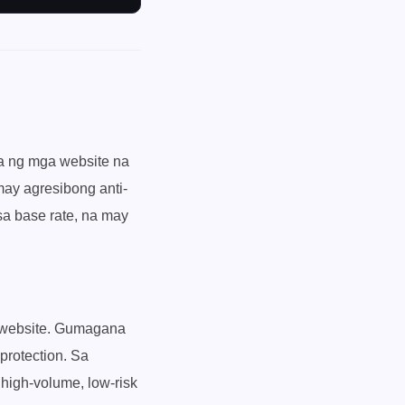
la ng mga website na
may agresibong anti-
sa base rate, na may
 website. Gumagana
protection. Sa
a high-volume, low-risk