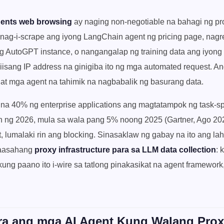
agents web browsing
ay naging non-negotiable na bahagi ng pr
g nag-i-scrape ang iyong LangChain agent ng pricing page, nagr
 AutoGPT instance, o nangangalap ng training data ang iyong 
iisang IP address na ginigiba ito ng mga automated request. Ang 
t mga agent na tahimik na nagbabalik ng basurang data.
na 40% ng enterprise applications ang magtatampok ng task-spe
n ng 2026, mula sa wala pang 5% noong 2025 (Gartner, Ago 20
 lumalaki rin ang blocking. Sinasaklaw ng gabay na ito ang la
aasahang
proxy infrastructure para sa LLM data collection
: 
kung paano ito i-wire sa tatlong pinakasikat na agent framework
ra ang mga AI Agent Kung Walang Pro