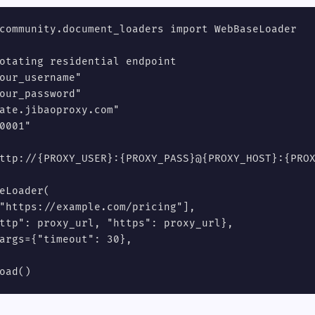
community.document_loaders import WebBaseLoader

otating residential endpoint

our_username"

our_password"

ate.jibaoproxy.com"

0001"

ttp://{PROXY_USER}:{PROXY_PASS}@{PROXY_HOST}:{PROX
eLoader(

"https://example.com/pricing"],

ttp": proxy_url, "https": proxy_url},

args={"timeout": 30},

oad()