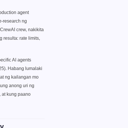
oduction agent
e-research ng
CrewAI crew, nakikita
resulta: rate limits,
cific AI agents
25). Habang lumalaki
hat ng kailangan mo
kung anong uri ng
, at kung paano
xy