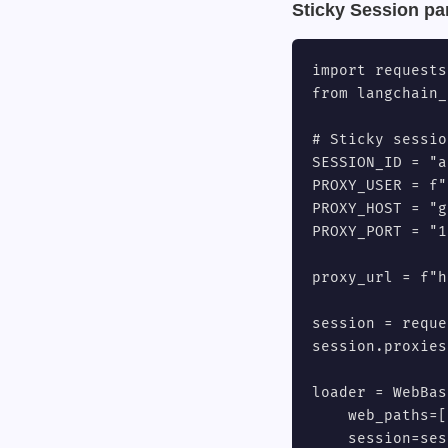
Sticky Session pa
import requests

from langchain_
# Sticky sessio
SESSION_ID = "a
PROXY_USER = f"
PROXY_HOST = "g
PROXY_PORT = "1
proxy_url = f"h
session = reque
session.proxies
loader = WebBas
    web_paths=[
    session=ses