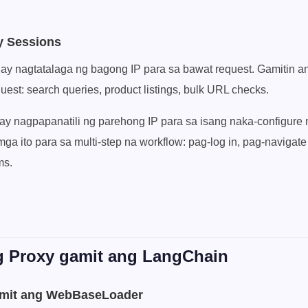
ky Sessions
ay nagtatalaga ng bagong IP para sa bawat request. Gamitin a
est: search queries, product listings, bulk URL checks.
ay nagpapanatili ng parehong IP para sa isang naka-configure 
ga ito para sa multi-step na workflow: pag-log in, pag-navigate
ms.
g Proxy gamit ang LangChain
amit ang WebBaseLoader