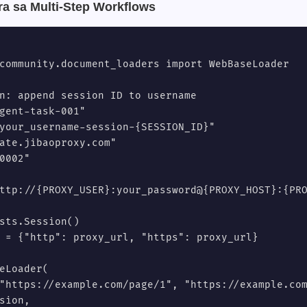
ra sa Multi-Step Workflows
community.document_loaders import WebBaseLoader

n: append session ID to username

gent-task-001"

your_username-session-{SESSION_ID}"

ate.jibaoproxy.com"

0002"

ttp://{PROXY_USER}:your_password@{PROXY_HOST}:{PRO
sts.Session()

 = {"http": proxy_url, "https": proxy_url}

eLoader(

"https://example.com/page/1", "https://example.com
sion,
