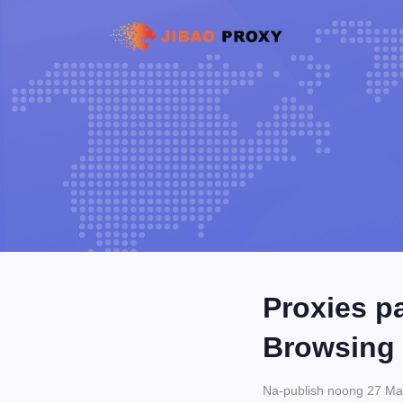
Proxies p
Browsing 
Na-publish noong 27 Ma