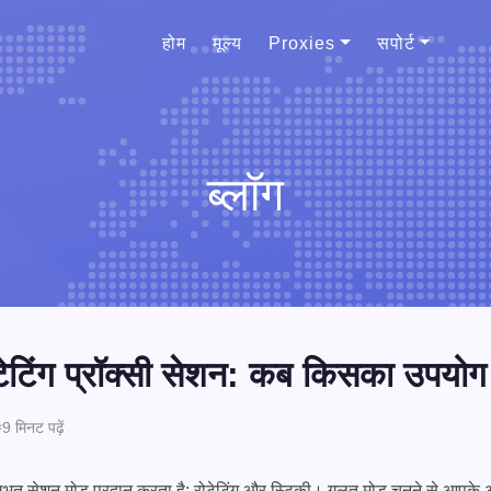
होम
मूल्य
Proxies
सपोर्ट
ब्लॉग
टेटिंग प्रॉक्सी सेशन: कब किसका उपयोग
 मिनट पढ़ें
ूलभूत सेशन मोड प्रदान करता है: रोटेटिंग और स्टिकी। गलत मोड चुनने से आपके अक