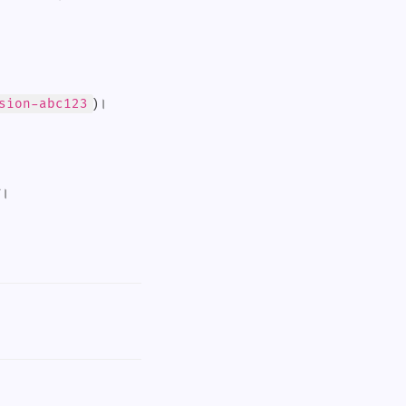
)।
sion-abc123
ै।