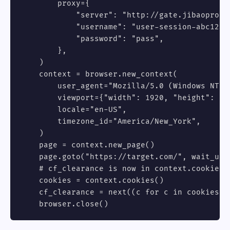
        proxy={

            "server": "http://gate.jibaoproxy.
            "username": "user-session-abc123",
            "password": "pass",

        },

    )

    context = browser.new_context(

        user_agent="Mozilla/5.0 (Windows NT 1
        viewport={"width": 1920, "height": 108
        locale="en-US",

        timezone_id="America/New_York",

    )

    page = context.new_page()

    page.goto("https://target.com/", wait_unti
    # cf_clearance is now in context.cookies()
    cookies = context.cookies()

    cf_clearance = next((c for c in cookies i
    browser.close()