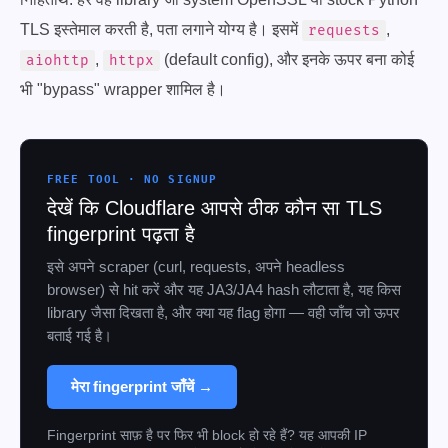
TLS इस्तेमाल करती है, पता लगाने योग्य है। इसमें
,
requests
,
(default config), और इनके ऊपर बना कोई
aiohttp
httpx
भी "bypass" wrapper शामिल है।
FREE TOOL · NO SIGNUP
देखें कि Cloudflare आपसे ठीक कौन सा TLS
fingerprint पढ़ता है
इसे अपने scraper (curl, requests, अपने headless
browser) से hit करें और यह JA3/JA4 hash लौटाता है, यह किस
library जैसा दिखता है, और क्या यह flag होगा — वही जाँच जो ऊपर
बताई गई है।
मेरा fingerprint जाँचें →
Fingerprint साफ़ है पर फिर भी block हो रहे हैं? यह आपकी IP