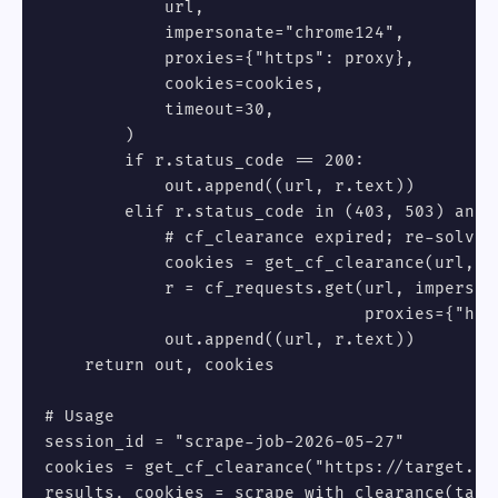
            url,

            impersonate="chrome124",

            proxies={"https": proxy},

            cookies=cookies,

            timeout=30,

        )

        if r.status_code == 200:

            out.append((url, r.text))

        elif r.status_code in (403, 503) and 
            # cf_clearance expired; re-solve

            cookies = get_cf_clearance(url, se
            r = cf_requests.get(url, impersona
                                proxies={"htt
            out.append((url, r.text))

    return out, cookies

# Usage

session_id = "scrape-job-2026-05-27"

cookies = get_cf_clearance("https://target.com
results, cookies = scrape_with_clearance(targ