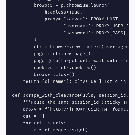
        browser = p.chromium.launch(

            headless=True,

            proxy={"server": PROXY_HOST,

                   "username": PROXY_USER_FMT
                   "password": PROXY_PASS},

        )

        ctx = browser.new_context(user_agent=
        page = ctx.new_page()

        page.goto(target_url, wait_until="net
        cookies = ctx.cookies()

        browser.close()

    return {c["name"]: c["value"] for c in coo
def scrape_with_clearance(urls, session_id, co
    """Reuse the same session_id (sticky IP) f
    proxy = f"http://{PROXY_USER_FMT.format(s
    out = []

    for url in urls:

        r = cf_requests.get(
