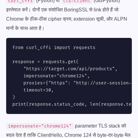
(Python) या
(Go/Python)
curl_cffi
tls-client
इस्तेमाल करें। दोनों एक संशोधित BoringSSL से link होते हैं जो
Chrome के ठीक-ठीक cipher क्रम, extension सूची, और ALPN
मानों के साथ आता है।
from curl_cffi import requests

response = requests.get(

    "https://target.com/api/products",

    impersonate="chrome124",

    proxies={"https": "http://user-session-ab
    timeout=30,

)

print(response.status_code, len(response.text
parameter TLS stack को
impersonate="chrome124"
बदल देता है ताकि ClientHello, Chrome 124 से byte-दर-byte मेल